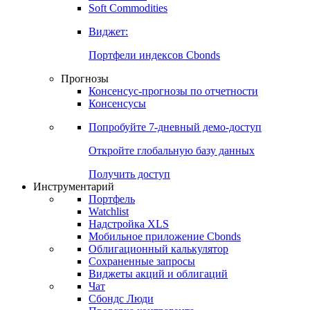
Золото
Нефть
Бензин
Commodities
Soft Commodities
Виджет:
Портфели индексов Cbonds
Прогнозы
Консенсус-прогнозы по отчетности
Консенсусы
Попробуйте
7-дневный
демо-доступ
Откройте глобальную базу данных
Получить доступ
Инструментарий
Портфель
Watchlist
Надстройка XLS
Мобильное приложение Cbonds
Облигационный калькулятор
Сохраненные запросы