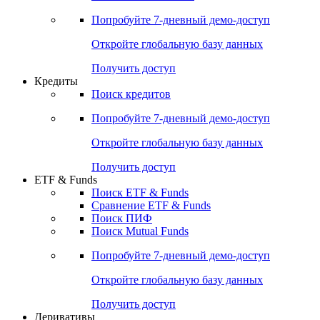
Акции
Поиск акций
Дивидендный календарь
Российские IPO/SPO
Попробуйте
7-дневный
демо-доступ
Откройте глобальную базу данных
Получить доступ
Кредиты
Поиск кредитов
Попробуйте
7-дневный
демо-доступ
Откройте глобальную базу данных
Получить доступ
ETF & Funds
Поиск ETF & Funds
Сравнение ETF & Funds
Поиск ПИФ
Поиск Mutual Funds
Попробуйте
7-дневный
демо-доступ