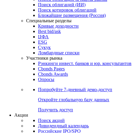
Облигации
Поиски
Поиск облигаций & Карты рынка
Поиск облигаций (ИИ)
Поиск котировок облигаций
Ближайшие размещения (Россия)
Специальные разделы
Кривые доходности
Best bid/ask
ЦФА
ESG
Сукук
Ломбардные списки
Участники рынка
Рэнкинги инвест. банков и юр. консультантов
Cbonds Pages
Cbonds Awards
Опросы
Попробуйте
7-дневный
демо-доступ
Откройте глобальную базу данных
Получить доступ