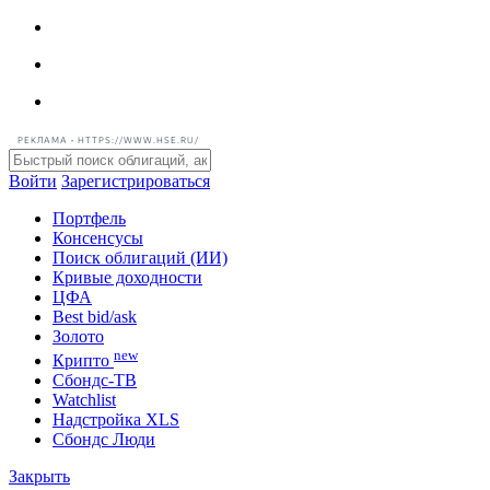
РЕКЛАМА • HTTPS://WWW.HSE.RU/
Войти
Зарегистрироваться
Портфель
Консенсусы
Поиск облигаций (ИИ)
Кривые доходности
ЦФА
Best bid/ask
Золото
new
Крипто
Сбондс-ТВ
Watchlist
Надстройка XLS