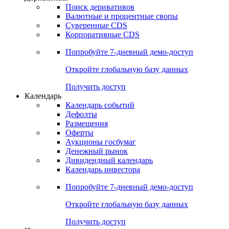
Откройте глобальную базу данных
Получить доступ
Деривативы
Поиск деривативов
Валютные и процентные свопы
Суверенные CDS
Корпоративные CDS
Попробуйте
7-дневный
демо-доступ
Откройте глобальную базу данных
Получить доступ
Календарь
Календарь событий
Дефолты
Размещения
Оферты
Аукционы госбумаг
Денежный рынок
Дивидендный календарь
Календарь инвестора
Попробуйте
7-дневный
демо-доступ