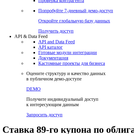
Виджеты акций и облигаций
Чат
Сбондс Люди
Проверка контрагента
Попробуйте
7-дневный
демо-доступ
Откройте глобальную базу данных
Получить доступ
API & Data Feed
API and Data Feed
API каталог
Готовые модули интеграции
Документация
Кастомные проекты для бизнеса
Оцените структуру и качество данных
в публичном демо-доступе
DEMO
Получите индивидуальный доступ
к интересующим данным
Запросить доступ