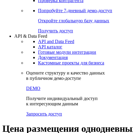
Виджеты акций и облигаций
Чат
Сбондс Люди
Проверка контрагента
Попробуйте
7-дневный
демо-доступ
Откройте глобальную базу данных
Получить доступ
API & Data Feed
API and Data Feed
API каталог
Готовые модули интеграции
Документация
Кастомные проекты для бизнеса
Оцените структуру и качество данных
в публичном демо-доступе
DEMO
Получите индивидуальный доступ
к интересующим данным
Запросить доступ