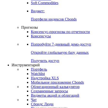
Золото
Нефть
Бензин
Commodities
Soft Commodities
Виджет:
Портфели индексов Cbonds
Прогнозы
Консенсус-прогнозы по отчетности
Консенсусы
Попробуйте
7-дневный
демо-доступ
Откройте глобальную базу данных
Получить доступ
Инструментарий
Портфель
Watchlist
Надстройка XLS
Мобильное приложение Cbonds
Облигационный калькулятор
Сохраненные запросы