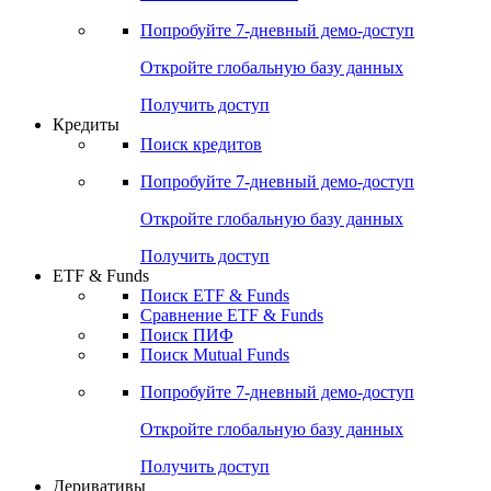
Акции
Поиск акций
Дивидендный календарь
Российские IPO/SPO
Попробуйте
7-дневный
демо-доступ
Откройте глобальную базу данных
Получить доступ
Кредиты
Поиск кредитов
Попробуйте
7-дневный
демо-доступ
Откройте глобальную базу данных
Получить доступ
ETF & Funds
Поиск ETF & Funds
Сравнение ETF & Funds
Поиск ПИФ
Поиск Mutual Funds
Попробуйте
7-дневный
демо-доступ