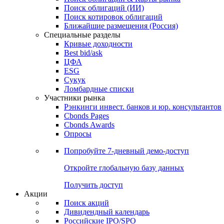
Облигации
Поиски
Поиск облигаций & Карты рынка
Поиск облигаций (ИИ)
Поиск котировок облигаций
Ближайшие размещения (Россия)
Специальные разделы
Кривые доходности
Best bid/ask
ЦФА
ESG
Сукук
Ломбардные списки
Участники рынка
Рэнкинги инвест. банков и юр. консультантов
Cbonds Pages
Cbonds Awards
Опросы
Попробуйте
7-дневный
демо-доступ
Откройте глобальную базу данных
Получить доступ