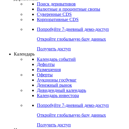
Откройте глобальную базу данных
Получить доступ
Деривативы
Поиск деривативов
Валютные и процентные свопы
Суверенные CDS
Корпоративные CDS
Попробуйте
7-дневный
демо-доступ
Откройте глобальную базу данных
Получить доступ
Календарь
Календарь событий
Дефолты
Размещения
Оферты
Аукционы госбумаг
Денежный рынок
Дивидендный календарь
Календарь инвестора
Попробуйте
7-дневный
демо-доступ