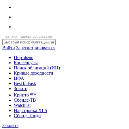
РЕКЛАМА • CBONDS-CONGRESS.RU
Войти
Зарегистрироваться
Портфель
Консенсусы
Поиск облигаций (ИИ)
Кривые доходности
ЦФА
Best bid/ask
Золото
new
Крипто
Сбондс-ТВ
Watchlist
Надстройка XLS