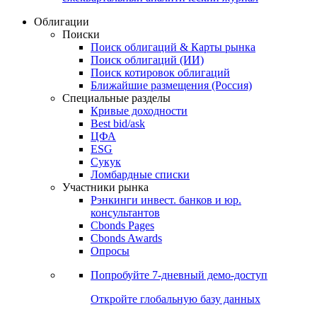
Облигации
Поиски
Поиск облигаций & Карты рынка
Поиск облигаций (ИИ)
Поиск котировок облигаций
Ближайшие размещения (Россия)
Специальные разделы
Кривые доходности
Best bid/ask
ЦФА
ESG
Сукук
Ломбардные списки
Участники рынка
Рэнкинги инвест. банков и юр.
консультантов
Cbonds Pages
Cbonds Awards
Опросы
Попробуйте
7-дневный
демо-доступ
Откройте глобальную базу данных