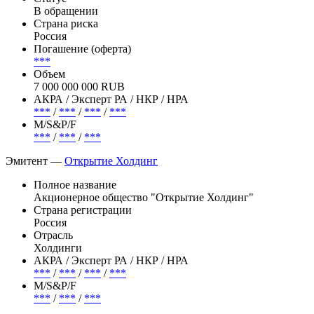
В обращении
Страна риска
Россия
Погашение (оферта)
***
Объем
7 000 000 000 RUB
АКРА / Эксперт РА / НКР / НРА
***
/
***
/
***
/
***
М/S&P/F
***
/
***
/
***
Эмитент —
Открытие Холдинг
Полное название
Акционерное общество "Открытие Холдинг"
Страна регистрации
Россия
Отрасль
Холдинги
АКРА / Эксперт РА / НКР / НРА
***
/
***
/
***
/
***
М/S&P/F
***
/
***
/
***