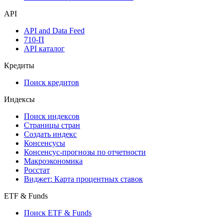
API
API and Data Feed
710-П
API каталог
Кредиты
Поиск кредитов
Индексы
Поиск индексов
Страницы стран
Создать индекс
Консенсусы
Консенсус-прогнозы по отчетности
Макроэкономика
Росстат
Виджет: Карта процентных ставок
ETF & Funds
Поиск ETF & Funds