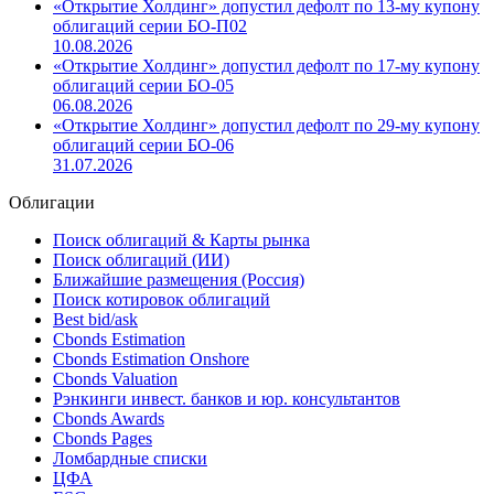
«Открытие Холдинг» допустил дефолт по 13-му купону
облигаций серии БО-П02
10.08.2026
«Открытие Холдинг» допустил дефолт по 17-му купону
облигаций серии БО-05
06.08.2026
«Открытие Холдинг» допустил дефолт по 29-му купону
облигаций серии БО-06
31.07.2026
Облигации
Поиск облигаций & Карты рынка
Поиск облигаций (ИИ)
Ближайшие размещения (Россия)
Поиск котировок облигаций
Best bid/ask
Cbonds Estimation
Cbonds Estimation Onshore
Cbonds Valuation
Рэнкинги инвест. банков и юр. консультантов
Cbonds Awards
Cbonds Pages
Ломбардные списки
ЦФА