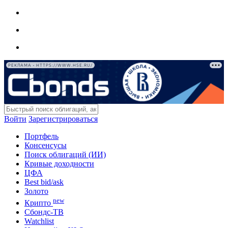
РЕКЛАМА • HTTPS://WWW.HSE.RU/
Войти
Зарегистрироваться
Портфель
Консенсусы
Поиск облигаций (ИИ)
Кривые доходности
ЦФА
Best bid/ask
Золото
new
Крипто
Сбондс-ТВ
Watchlist