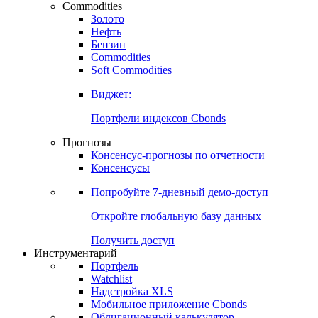
Commodities
Золото
Нефть
Бензин
Commodities
Soft Commodities
Виджет:
Портфели индексов Cbonds
Прогнозы
Консенсус-прогнозы по отчетности
Консенсусы
Попробуйте
7-дневный
демо-доступ
Откройте глобальную базу данных
Получить доступ
Инструментарий
Портфель
Watchlist
Надстройка XLS
Мобильное приложение Cbonds
Облигационный калькулятор