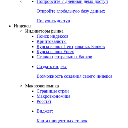
Попробуйте
7-дневный
демо-доступ
Откройте глобальную базу данных
Получить доступ
Индексы
Индикаторы рынка
Поиск индексов
Криптовалюты
Курсы валют Центральных Банков
Курсы валют Forex
Ставки центральных банков
Создать индекс
Возможность создания своего индекса
Макроэкономика
Страницы стран
Макроэкономика
Росстат
Виджет:
Карта процентных ставок