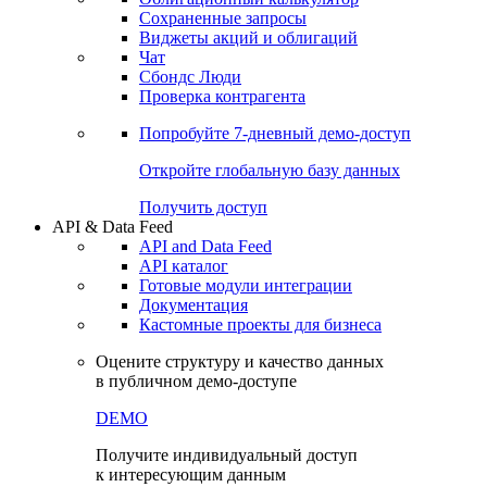
Сохраненные запросы
Виджеты акций и облигаций
Чат
Сбондс Люди
Проверка контрагента
Попробуйте
7-дневный
демо-доступ
Откройте глобальную базу данных
Получить доступ
API & Data Feed
API and Data Feed
API каталог
Готовые модули интеграции
Документация
Кастомные проекты для бизнеса
Оцените структуру и качество данных
в публичном демо-доступе
DEMO
Получите индивидуальный доступ
к интересующим данным