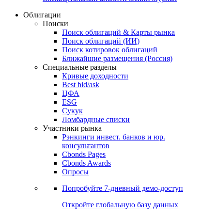
Облигации
Поиски
Поиск облигаций & Карты рынка
Поиск облигаций (ИИ)
Поиск котировок облигаций
Ближайшие размещения (Россия)
Специальные разделы
Кривые доходности
Best bid/ask
ЦФА
ESG
Сукук
Ломбардные списки
Участники рынка
Рэнкинги инвест. банков и юр.
консультантов
Cbonds Pages
Cbonds Awards
Опросы
Попробуйте
7-дневный
демо-доступ
Откройте глобальную базу данных