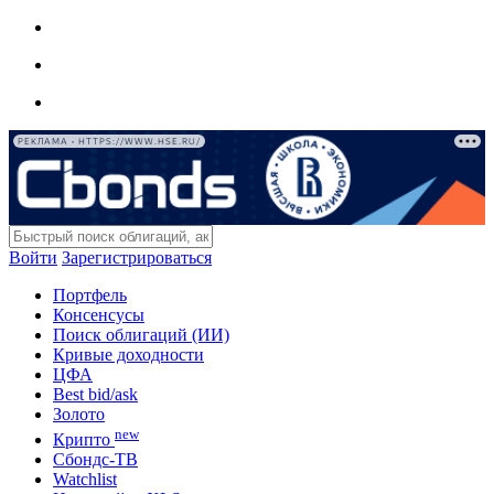
РЕКЛАМА • HTTPS://WWW.HSE.RU/
Войти
Зарегистрироваться
Портфель
Консенсусы
Поиск облигаций (ИИ)
Кривые доходности
ЦФА
Best bid/ask
Золото
new
Крипто
Сбондс-ТВ
Watchlist