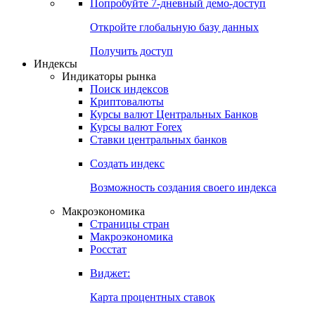
Попробуйте
7-дневный
демо-доступ
Откройте глобальную базу данных
Получить доступ
Индексы
Индикаторы рынка
Поиск индексов
Криптовалюты
Курсы валют Центральных Банков
Курсы валют Forex
Ставки центральных банков
Создать индекс
Возможность создания своего индекса
Макроэкономика
Страницы стран
Макроэкономика
Росстат
Виджет:
Карта процентных ставок