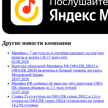
Другие новости компании
Минфин с 7 августа по 4 сентября направит на покупку
валюты и золота 136,17 млрд руб.
05.08.2026
Выпуски облигаций Минфина РФ ОФЗ-ПК 29031 и
ОФЗ-ПК 29030 включены в Первый уровень листинга
Московской биржи
28.07.2026
Минфин РФ сообщил об эмиссии двух выпусков ОФЗ-
ПК общим объемом до 1.5 трлн рублей
23.07.2026
Ставка 15-го купона по ОФЗ-ПК серии 29022 и 13-го
купона по ОФЗ-ПК серии 29024 установлена на уровне
14.23% годовых