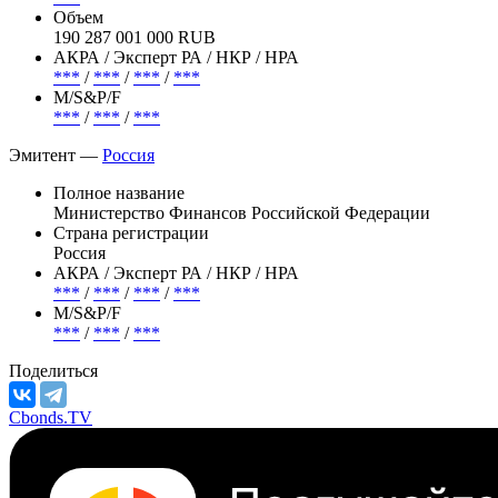
Объем
190 287 001 000 RUB
АКРА / Эксперт РА / НКР / НРА
***
/
***
/
***
/
***
М/S&P/F
***
/
***
/
***
Эмитент —
Россия
Полное название
Министерство Финансов Российской Федерации
Страна регистрации
Россия
АКРА / Эксперт РА / НКР / НРА
***
/
***
/
***
/
***
М/S&P/F
***
/
***
/
***
Поделиться
Cbonds.TV