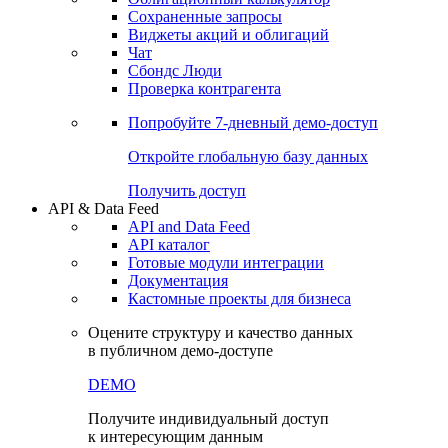
Сохраненные запросы
Виджеты акций и облигаций
Чат
Сбондс Люди
Проверка контрагента
Попробуйте
7-дневный
демо-доступ
Откройте глобальную базу данных
Получить доступ
API & Data Feed
API and Data Feed
API каталог
Готовые модули интеграции
Документация
Кастомные проекты для бизнеса
Оцените структуру и качество данных
в публичном демо-доступе
DEMO
Получите индивидуальный доступ
к интересующим данным