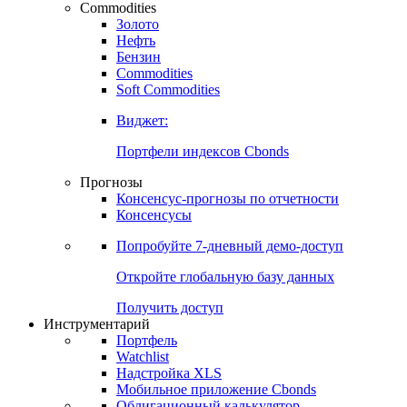
Commodities
Золото
Нефть
Бензин
Commodities
Soft Commodities
Виджет:
Портфели индексов Cbonds
Прогнозы
Консенсус-прогнозы по отчетности
Консенсусы
Попробуйте
7-дневный
демо-доступ
Откройте глобальную базу данных
Получить доступ
Инструментарий
Портфель
Watchlist
Надстройка XLS
Мобильное приложение Cbonds
Облигационный калькулятор