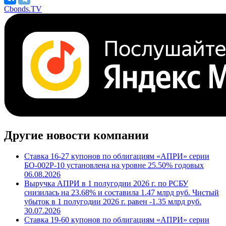
Cbonds.TV
Другие новости компании
Ставка 16-27 купонов по облигациям «АПРИ» серии
БО-002Р-10 установлена на уровне 25.50% годовых
06.08.2026
Выручка АПРИ в 1 полугодии 2026 г. по РСБУ
снизилась на 23.68% и составила 1.47 млрд руб. Чистый
убыток в 1 полугодии 2026 г. равен -1.35 млрд руб.
30.07.2026
Ставка 19-60 купонов по облигациям «АПРИ» серии