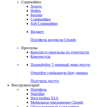
Commodities
Золото
Нефть
Бензин
Commodities
Soft Commodities
Виджет:
Портфели индексов Cbonds
Прогнозы
Консенсус-прогнозы по отчетности
Консенсусы
Попробуйте
7-дневный
демо-доступ
Откройте глобальную базу данных
Получить доступ
Инструментарий
Портфель
Watchlist
Надстройка XLS
Мобильное приложение Cbonds
Облигационный калькулятор