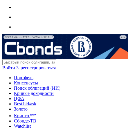
РЕКЛАМА • HTTPS://WWW.HSE.RU/
Войти
Зарегистрироваться
Портфель
Консенсусы
Поиск облигаций (ИИ)
Кривые доходности
ЦФА
Best bid/ask
Золото
new
Крипто
Сбондс-ТВ
Watchlist