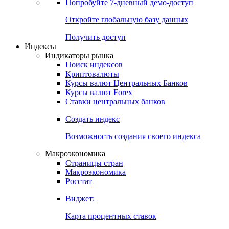
Попробуйте
7-дневный
демо-доступ
Откройте глобальную базу данных
Получить доступ
Индексы
Индикаторы рынка
Поиск индексов
Криптовалюты
Курсы валют Центральных Банков
Курсы валют Forex
Ставки центральных банков
Создать индекс
Возможность создания своего индекса
Макроэкономика
Страницы стран
Макроэкономика
Росстат
Виджет:
Карта процентных ставок