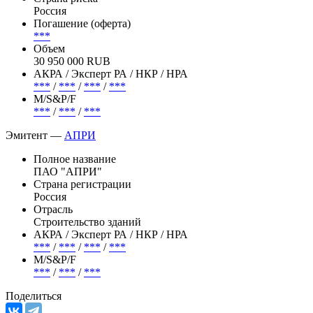
Россия
Погашение (оферта)
***
Объем
30 950 000 RUB
АКРА / Эксперт РА / НКР / НРА
***
/
***
/
***
/
***
М/S&P/F
***
/
***
/
***
Эмитент —
АПРИ
Полное название
ПАО "АПРИ"
Страна регистрации
Россия
Отрасль
Строительство зданий
АКРА / Эксперт РА / НКР / НРА
***
/
***
/
***
/
***
М/S&P/F
***
/
***
/
***
Поделиться