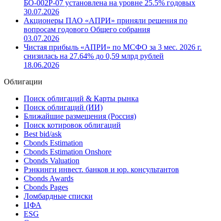
БО-002Р-07 установлена на уровне 25.5% годовых
30.07.2026
Акционеры ПАО «АПРИ» приняли решения по
вопросам годового Общего собрания
03.07.2026
Чистая прибыль «АПРИ» по МСФО за 3 мес. 2026 г.
снизилась на 27.64% до 0,59 млрд рублей
18.06.2026
Облигации
Поиск облигаций & Карты рынка
Поиск облигаций (ИИ)
Ближайшие размещения (Россия)
Поиск котировок облигаций
Best bid/ask
Cbonds Estimation
Cbonds Estimation Onshore
Cbonds Valuation
Рэнкинги инвест. банков и юр. консультантов
Cbonds Awards
Cbonds Pages
Ломбардные списки
ЦФА
ESG