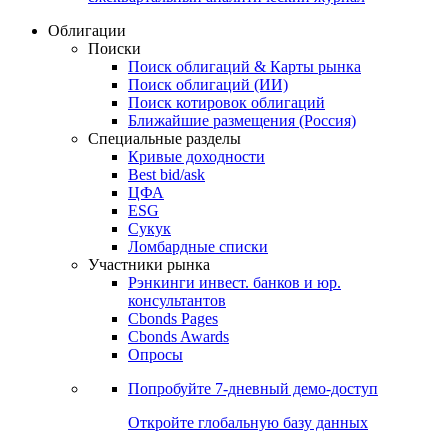
Облигации
Поиски
Поиск облигаций & Карты рынка
Поиск облигаций (ИИ)
Поиск котировок облигаций
Ближайшие размещения (Россия)
Специальные разделы
Кривые доходности
Best bid/ask
ЦФА
ESG
Сукук
Ломбардные списки
Участники рынка
Рэнкинги инвест. банков и юр.
консультантов
Cbonds Pages
Cbonds Awards
Опросы
Попробуйте
7-дневный
демо-доступ
Откройте глобальную базу данных