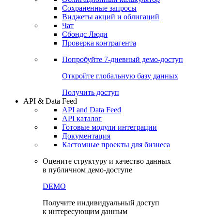
Сохраненные запросы
Виджеты акций и облигаций
Чат
Сбондс Люди
Проверка контрагента
Попробуйте
7-дневный
демо-доступ
Откройте глобальную базу данных
Получить доступ
API & Data Feed
API and Data Feed
API каталог
Готовые модули интеграции
Документация
Кастомные проекты для бизнеса
Оцените структуру и качество данных
в публичном демо-доступе
DEMO
Получите индивидуальный доступ
к интересующим данным