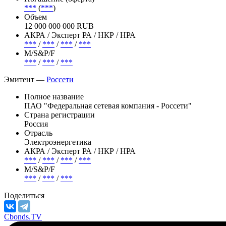
***
(
***
)
Объем
12 000 000 000 RUB
АКРА / Эксперт РА / НКР / НРА
***
/
***
/
***
/
***
М/S&P/F
***
/
***
/
***
Эмитент —
Россети
Полное название
ПАО "Федеральная сетевая компания - Россети"
Страна регистрации
Россия
Отрасль
Электроэнергетика
АКРА / Эксперт РА / НКР / НРА
***
/
***
/
***
/
***
М/S&P/F
***
/
***
/
***
Поделиться
Cbonds.TV