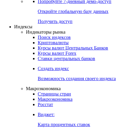
Попробуйте
7-дневный
демо-доступ
Откройте глобальную базу данных
Получить доступ
Индексы
Индикаторы рынка
Поиск индексов
Криптовалюты
Курсы валют Центральных Банков
Курсы валют Forex
Ставки центральных банков
Создать индекс
Возможность создания своего индекса
Макроэкономика
Страницы стран
Макроэкономика
Росстат
Виджет:
Карта процентных ставок