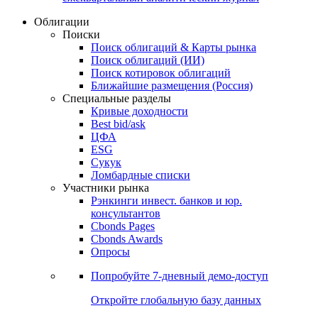
Облигации
Поиски
Поиск облигаций & Карты рынка
Поиск облигаций (ИИ)
Поиск котировок облигаций
Ближайшие размещения (Россия)
Специальные разделы
Кривые доходности
Best bid/ask
ЦФА
ESG
Сукук
Ломбардные списки
Участники рынка
Рэнкинги инвест. банков и юр.
консультантов
Cbonds Pages
Cbonds Awards
Опросы
Попробуйте
7-дневный
демо-доступ
Откройте глобальную базу данных