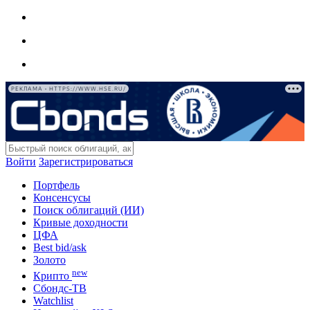
РЕКЛАМА • HTTPS://WWW.HSE.RU/
Войти
Зарегистрироваться
Портфель
Консенсусы
Поиск облигаций (ИИ)
Кривые доходности
ЦФА
Best bid/ask
Золото
new
Крипто
Сбондс-ТВ
Watchlist