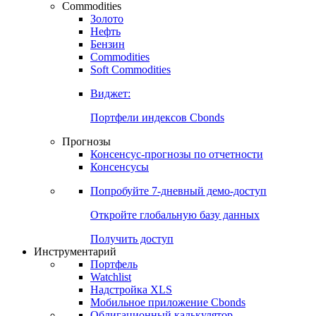
Commodities
Золото
Нефть
Бензин
Commodities
Soft Commodities
Виджет:
Портфели индексов Cbonds
Прогнозы
Консенсус-прогнозы по отчетности
Консенсусы
Попробуйте
7-дневный
демо-доступ
Откройте глобальную базу данных
Получить доступ
Инструментарий
Портфель
Watchlist
Надстройка XLS
Мобильное приложение Cbonds
Облигационный калькулятор