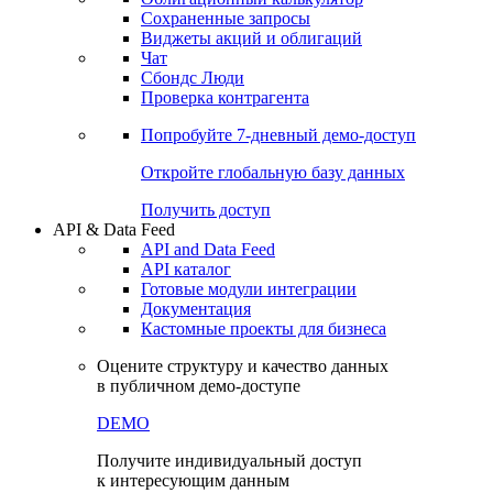
Сохраненные запросы
Виджеты акций и облигаций
Чат
Сбондс Люди
Проверка контрагента
Попробуйте
7-дневный
демо-доступ
Откройте глобальную базу данных
Получить доступ
API & Data Feed
API and Data Feed
API каталог
Готовые модули интеграции
Документация
Кастомные проекты для бизнеса
Оцените структуру и качество данных
в публичном демо-доступе
DEMO
Получите индивидуальный доступ
к интересующим данным