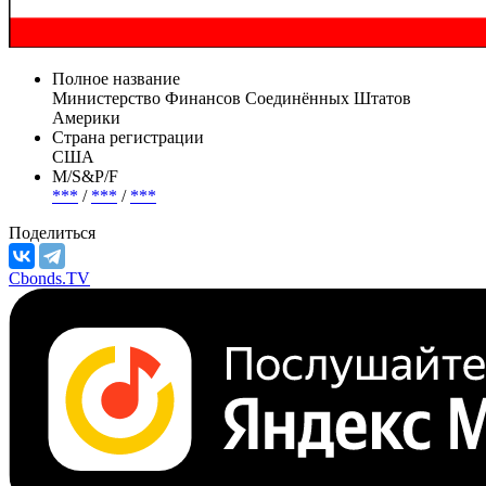
Полное название
Министерство Финансов Соединённых Штатов
Америки
Страна регистрации
США
М/S&P/F
***
/
***
/
***
Поделиться
Cbonds.TV