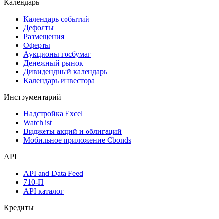
Календарь
Календарь событий
Дефолты
Размещения
Оферты
Аукционы госбумаг
Денежный рынок
Дивидендный календарь
Календарь инвестора
Инструментарий
Надстройка Excel
Watchlist
Виджеты акций и облигаций
Мобильное приложение Cbonds
API
API and Data Feed
710-П
API каталог
Кредиты