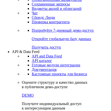
Сохраненные запросы
Виджеты акций и облигаций
Чат
Сбондс Люди
Проверка контрагента
Попробуйте
7-дневный
демо-доступ
Откройте глобальную базу данных
Получить доступ
API & Data Feed
API and Data Feed
API каталог
Готовые модули интеграции
Документация
Кастомные проекты для бизнеса
Оцените структуру и качество данных
в публичном демо-доступе
DEMO
Получите индивидуальный доступ
к интересующим данным