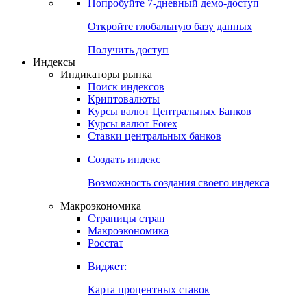
Попробуйте
7-дневный
демо-доступ
Откройте глобальную базу данных
Получить доступ
Индексы
Индикаторы рынка
Поиск индексов
Криптовалюты
Курсы валют Центральных Банков
Курсы валют Forex
Ставки центральных банков
Создать индекс
Возможность создания своего индекса
Макроэкономика
Страницы стран
Макроэкономика
Росстат
Виджет:
Карта процентных ставок