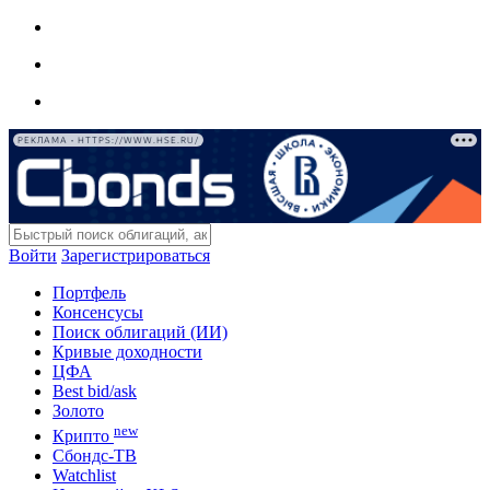
РЕКЛАМА • HTTPS://WWW.HSE.RU/
Войти
Зарегистрироваться
Портфель
Консенсусы
Поиск облигаций (ИИ)
Кривые доходности
ЦФА
Best bid/ask
Золото
new
Крипто
Сбондс-ТВ
Watchlist