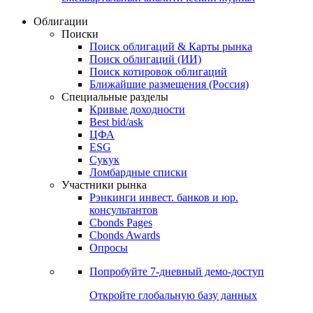
Облигации
Поиски
Поиск облигаций & Карты рынка
Поиск облигаций (ИИ)
Поиск котировок облигаций
Ближайшие размещения (Россия)
Специальные разделы
Кривые доходности
Best bid/ask
ЦФА
ESG
Сукук
Ломбардные списки
Участники рынка
Рэнкинги инвест. банков и юр.
консультантов
Cbonds Pages
Cbonds Awards
Опросы
Попробуйте
7-дневный
демо-доступ
Откройте глобальную базу данных