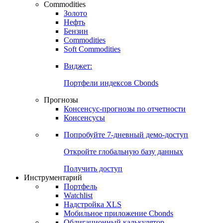
Commodities
Золото
Нефть
Бензин
Commodities
Soft Commodities
Виджет:
Портфели индексов Cbonds
Прогнозы
Консенсус-прогнозы по отчетности
Консенсусы
Попробуйте
7-дневный
демо-доступ
Откройте глобальную базу данных
Получить доступ
Инструментарий
Портфель
Watchlist
Надстройка XLS
Мобильное приложение Cbonds
Облигационный калькулятор