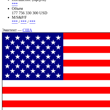
***
Объем
177 756 330 300 USD
М/S&P/F
***
/
***
/
***
Эмитент —
США