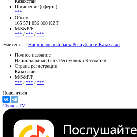
Статус
В обращении
Страна риска
Казахстан
Погашение (оферта)
***
Объем
165 571 856 800 KZT
М/S&P/F
***
/
***
/
***
Эмитент —
Национальный банк Республики Казахстан
Полное название
Национальный банк Республики Казахстан
Страна регистрации
Казахстан
М/S&P/F
***
/
***
/
***
Поделиться
Cbonds.TV