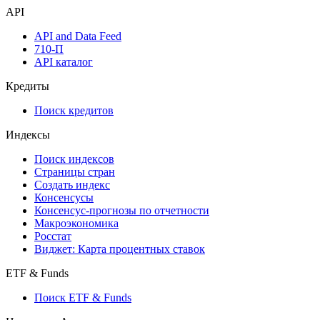
Watchlist
Виджеты акций и облигаций
Мобильное приложение Cbonds
API
API and Data Feed
710-П
API каталог
Кредиты
Поиск кредитов
Индексы
Поиск индексов
Страницы стран
Создать индекс
Консенсусы
Консенсус-прогнозы по отчетности
Макроэкономика
Росстат
Виджет: Карта процентных ставок