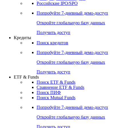
Получить доступ
Акции
Поиск акций
Дивидендный календарь
Российские IPO/SPO
Попробуйте
7-дневный
демо-доступ
Откройте глобальную базу данных
Получить доступ
Кредиты
Поиск кредитов
Попробуйте
7-дневный
демо-доступ
Откройте глобальную базу данных
Получить доступ
ETF & Funds
Поиск ETF & Funds
Сравнение ETF & Funds
Поиск ПИФ
Поиск Mutual Funds
Попробуйте
7-дневный
демо-доступ