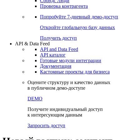
Сохраненные запросы
Виджеты акций и облигаций
Чат
Сбондс Люди
Проверка контрагента
Попробуйте
7-дневный
демо-доступ
Откройте глобальную базу данных
Получить доступ
API & Data Feed
API and Data Feed
API каталог
Готовые модули интеграции
Документация
Кастомные проекты для бизнеса
Оцените структуру и качество данных
в публичном демо-доступе
DEMO
Получите индивидуальный доступ
к интересующим данным