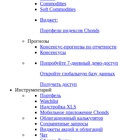
Commodities
Золото
Нефть
Бензин
Commodities
Soft Commodities
Виджет:
Портфели индексов Cbonds
Прогнозы
Консенсус-прогнозы по отчетности
Консенсусы
Попробуйте
7-дневный
демо-доступ
Откройте глобальную базу данных
Получить доступ
Инструментарий
Портфель
Watchlist
Надстройка XLS
Мобильное приложение Cbonds
Облигационный калькулятор