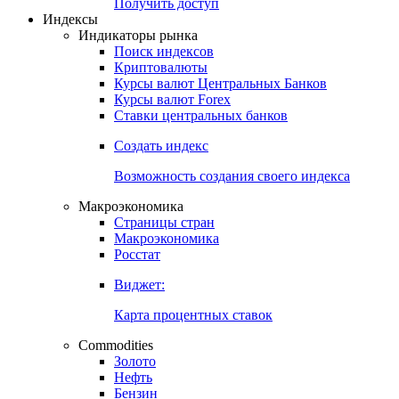
Попробуйте
7-дневный
демо-доступ
Откройте глобальную базу данных
Получить доступ
Индексы
Индикаторы рынка
Поиск индексов
Криптовалюты
Курсы валют Центральных Банков
Курсы валют Forex
Ставки центральных банков
Создать индекс
Возможность создания своего индекса
Макроэкономика
Страницы стран
Макроэкономика
Росстат
Виджет:
Карта процентных ставок