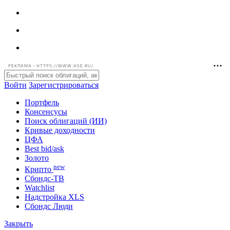
РЕКЛАМА • HTTPS://WWW.HSE.RU/
Войти
Зарегистрироваться
Портфель
Консенсусы
Поиск облигаций (ИИ)
Кривые доходности
ЦФА
Best bid/ask
Золото
new
Крипто
Сбондс-ТВ
Watchlist