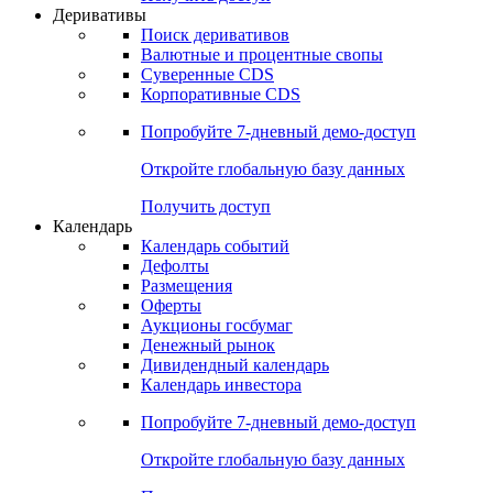
Откройте глобальную базу данных
Получить доступ
Деривативы
Поиск деривативов
Валютные и процентные свопы
Суверенные CDS
Корпоративные CDS
Попробуйте
7-дневный
демо-доступ
Откройте глобальную базу данных
Получить доступ
Календарь
Календарь событий
Дефолты
Размещения
Оферты
Аукционы госбумаг
Денежный рынок
Дивидендный календарь
Календарь инвестора