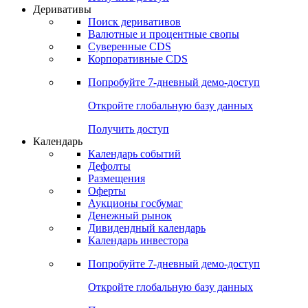
Откройте глобальную базу данных
Получить доступ
Деривативы
Поиск деривативов
Валютные и процентные свопы
Суверенные CDS
Корпоративные CDS
Попробуйте
7-дневный
демо-доступ
Откройте глобальную базу данных
Получить доступ
Календарь
Календарь событий
Дефолты
Размещения
Оферты
Аукционы госбумаг
Денежный рынок
Дивидендный календарь
Календарь инвестора