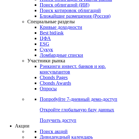
Облигации
Поиски
Поиск облигаций & Карты рынка
Поиск облигаций (ИИ)
Поиск котировок облигаций
Ближайшие размещения (Россия)
Специальные разделы
Кривые доходности
Best bid/ask
ЦФА
ESG
Сукук
Ломбардные списки
Участники рынка
Рэнкинги инвест. банков и юр.
консультантов
Cbonds Pages
Cbonds Awards
Опросы
Попробуйте
7-дневный
демо-доступ
Откройте глобальную базу данных