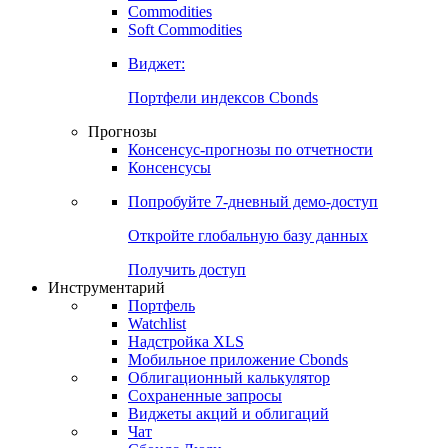
Commodities
Золото
Нефть
Бензин
Commodities
Soft Commodities
Виджет:
Портфели индексов Cbonds
Прогнозы
Консенсус-прогнозы по отчетности
Консенсусы
Попробуйте
7-дневный
демо-доступ
Откройте глобальную базу данных
Получить доступ
Инструментарий
Портфель
Watchlist
Надстройка XLS
Мобильное приложение Cbonds
Облигационный калькулятор