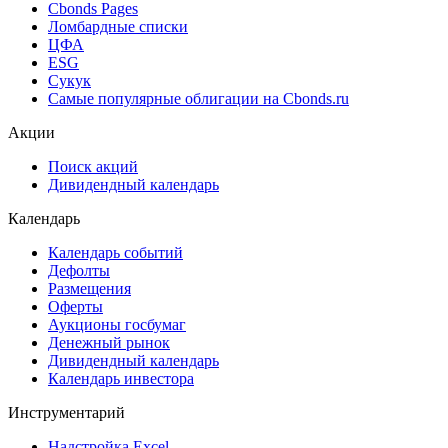
Cbonds Estimation Onshore
Cbonds Valuation
Рэнкинги инвест. банков и юр. консультантов
Cbonds Awards
Cbonds Pages
Ломбардные списки
ЦФА
ESG
Сукук
Самые популярные облигации на Cbonds.ru
Акции
Поиск акций
Дивидендный календарь
Календарь
Календарь событий
Дефолты
Размещения
Оферты
Аукционы госбумаг
Денежный рынок
Дивидендный календарь
Календарь инвестора