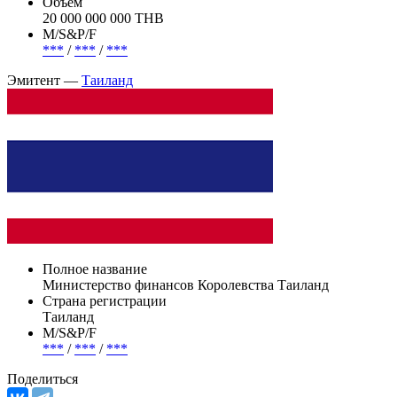
Таиланд
Погашение (оферта)
***
Объем
20 000 000 000 THB
М/S&P/F
***
/
***
/
***
Эмитент —
Таиланд
Полное название
Министерство финансов Королевства Таиланд
Страна регистрации
Таиланд
М/S&P/F