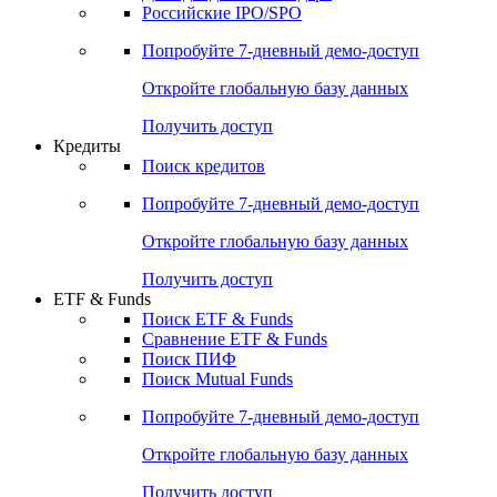
Получить доступ
Акции
Поиск акций
Дивидендный календарь
Российские IPO/SPO
Попробуйте
7-дневный
демо-доступ
Откройте глобальную базу данных
Получить доступ
Кредиты
Поиск кредитов
Попробуйте
7-дневный
демо-доступ
Откройте глобальную базу данных
Получить доступ
ETF & Funds
Поиск ETF & Funds
Сравнение ETF & Funds
Поиск ПИФ
Поиск Mutual Funds
Попробуйте
7-дневный
демо-доступ