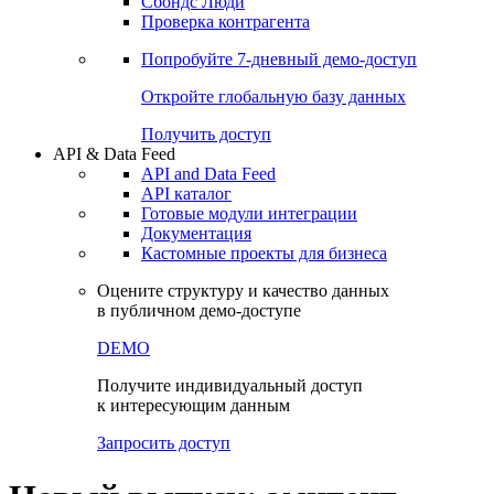
Сохраненные запросы
Виджеты акций и облигаций
Чат
Сбондс Люди
Проверка контрагента
Попробуйте
7-дневный
демо-доступ
Откройте глобальную базу данных
Получить доступ
API & Data Feed
API and Data Feed
API каталог
Готовые модули интеграции
Документация
Кастомные проекты для бизнеса
Оцените структуру и качество данных
в публичном демо-доступе
DEMO
Получите индивидуальный доступ
к интересующим данным