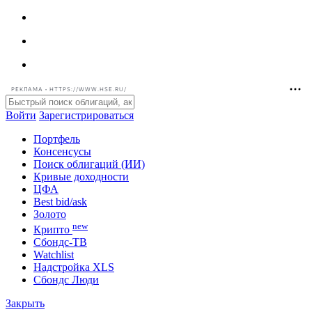
РЕКЛАМА • HTTPS://WWW.HSE.RU/
Войти
Зарегистрироваться
Портфель
Консенсусы
Поиск облигаций (ИИ)
Кривые доходности
ЦФА
Best bid/ask
Золото
new
Крипто
Сбондс-ТВ
Watchlist