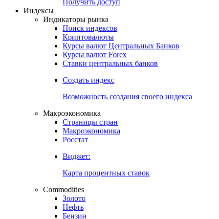
Попробуйте
7-дневный
демо-доступ
Откройте глобальную базу данных
Получить доступ
Индексы
Индикаторы рынка
Поиск индексов
Криптовалюты
Курсы валют Центральных Банков
Курсы валют Forex
Ставки центральных банков
Создать индекс
Возможность создания своего индекса
Макроэкономика
Страницы стран
Макроэкономика
Росстат
Виджет:
Карта процентных ставок