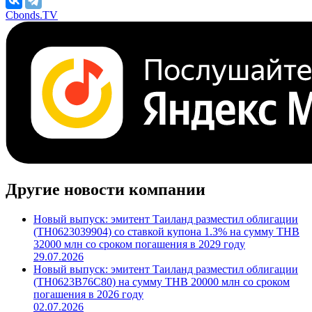
***
/
***
/
***
Поделиться
Cbonds.TV
Другие новости компании
Новый выпуск: эмитент Таиланд разместил облигации
(TH0623039904) со ставкой купона 1.3% на сумму THB
32000 млн со сроком погашения в 2029 году
29.07.2026