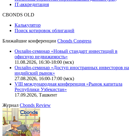
Описание процессов жизненного цикла сайта
Оферта для физических лиц
|
Скачать в pdf
Оферта для юридических лиц
|
Скачать в pdf
Политика обработки персональных данных (pdf)
IT-аккредитация
CBONDS OLD
Калькулятор
Поиск котировок облигаций
Ближайшие конференции
Cbonds Congress
Онлайн-семинар «Новый стандарт инвестиций в
офисную недвижимость»
11.08.2026, 16:30-18:00 (мск)
Онлайн-семинар «Доступ иностранных инвесторов на
индийский рынок»
27.08.2026, 16:00-17:00 (мск)
VIII международная конференция «Рынок капитала
Республики Узбекистан»
17.09.2026, Ташкент
Журнал
Cbonds Review