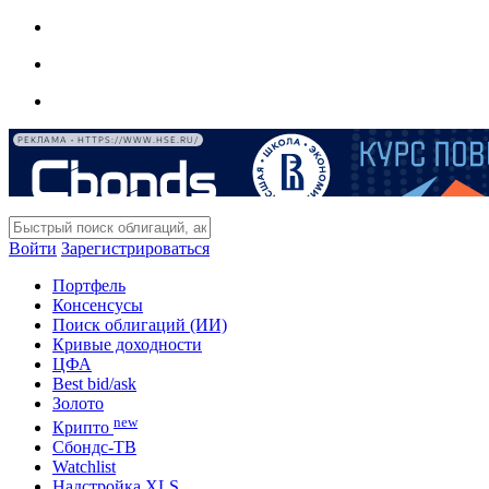
РЕКЛАМА • HTTPS://WWW.HSE.RU/
Войти
Зарегистрироваться
Портфель
Консенсусы
Поиск облигаций (ИИ)
Кривые доходности
ЦФА
Best bid/ask
Золото
new
Крипто
Сбондс-ТВ
Watchlist
Надстройка XLS