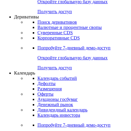
Откройте глобальную базу данных
Получить доступ
Деривативы
Поиск деривативов
Валютные и процентные свопы
Суверенные CDS
Корпоративные CDS
Попробуйте
7-дневный
демо-доступ
Откройте глобальную базу данных
Получить доступ
Календарь
Календарь событий
Дефолты
Размещения
Оферты
Аукционы госбумаг
Денежный рынок
Дивидендный календарь
Календарь инвестора
Попробуйте
7-дневный
демо-доступ