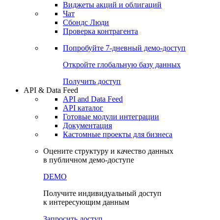
Виджеты акций и облигаций
Чат
Сбондс Люди
Проверка контрагента
Попробуйте
7-дневный
демо-доступ
Откройте глобальную базу данных
Получить доступ
API & Data Feed
API and Data Feed
API каталог
Готовые модули интеграции
Документация
Кастомные проекты для бизнеса
Оцените структуру и качество данных
в публичном демо-доступе
DEMO
Получите индивидуальный доступ
к интересующим данным
Запросить доступ