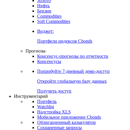
Золото
Нефть
Бензин
Commodities
Soft Commodities
Виджет:
Портфели индексов Cbonds
Прогнозы
Консенсус-прогнозы по отчетности
Консенсусы
Попробуйте
7-дневный
демо-доступ
Откройте глобальную базу данных
Получить доступ
Инструментарий
Портфель
Watchlist
Надстройка XLS
Мобильное приложение Cbonds
Облигационный калькулятор
Сохраненные запросы