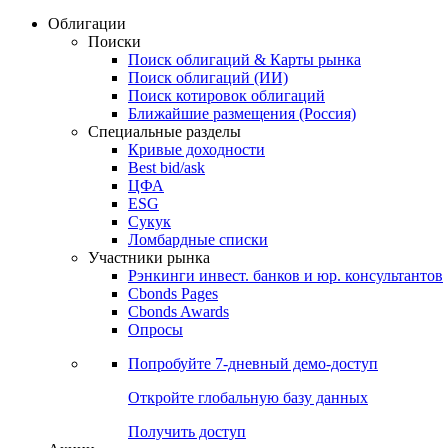
Облигации
Поиски
Поиск облигаций & Карты рынка
Поиск облигаций (ИИ)
Поиск котировок облигаций
Ближайшие размещения (Россия)
Специальные разделы
Кривые доходности
Best bid/ask
ЦФА
ESG
Сукук
Ломбардные списки
Участники рынка
Рэнкинги инвест. банков и юр. консультантов
Cbonds Pages
Cbonds Awards
Опросы
Попробуйте
7-дневный
демо-доступ
Откройте глобальную базу данных
Получить доступ