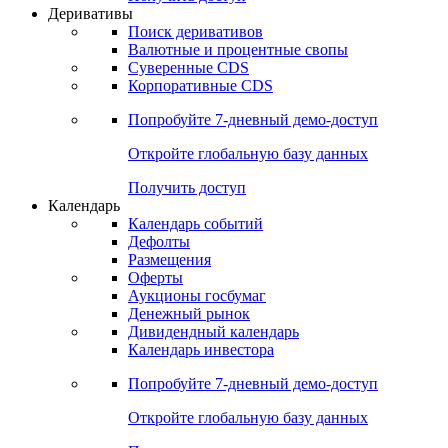
Откройте глобальную базу данных
Получить доступ
Деривативы
Поиск деривативов
Валютные и процентные свопы
Суверенные CDS
Корпоративные CDS
Попробуйте
7-дневный
демо-доступ
Откройте глобальную базу данных
Получить доступ
Календарь
Календарь событий
Дефолты
Размещения
Оферты
Аукционы госбумаг
Денежный рынок
Дивидендный календарь
Календарь инвестора