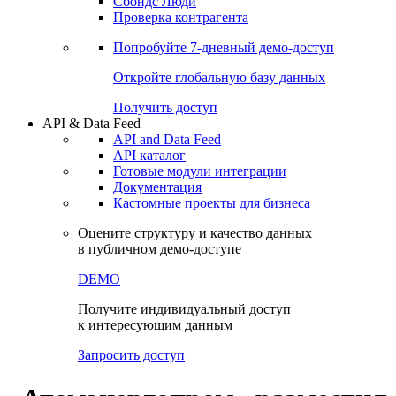
Сохраненные запросы
Виджеты акций и облигаций
Чат
Сбондс Люди
Проверка контрагента
Попробуйте
7-дневный
демо-доступ
Откройте глобальную базу данных
Получить доступ
API & Data Feed
API and Data Feed
API каталог
Готовые модули интеграции
Документация
Кастомные проекты для бизнеса
Оцените структуру и качество данных
в публичном демо-доступе
DEMO
Получите индивидуальный доступ
к интересующим данным