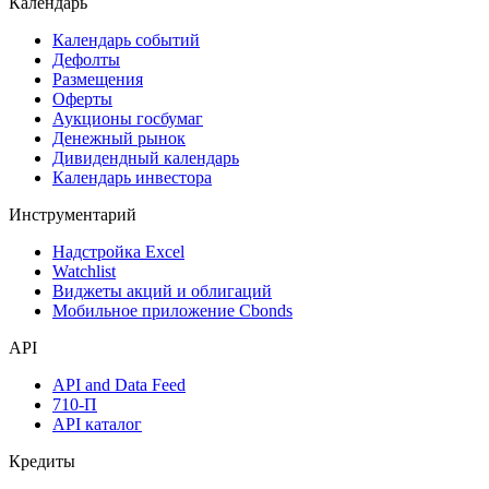
Поиск акций
Дивидендный календарь
Календарь
Календарь событий
Дефолты
Размещения
Оферты
Аукционы госбумаг
Денежный рынок
Дивидендный календарь
Календарь инвестора
Инструментарий
Надстройка Excel
Watchlist
Виджеты акций и облигаций
Мобильное приложение Cbonds
API
API and Data Feed
710-П