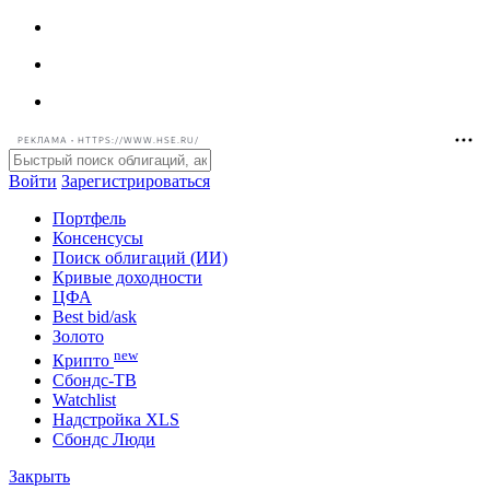
РЕКЛАМА • HTTPS://WWW.HSE.RU/
Войти
Зарегистрироваться
Портфель
Консенсусы
Поиск облигаций (ИИ)
Кривые доходности
ЦФА
Best bid/ask
Золото
new
Крипто
Сбондс-ТВ
Watchlist