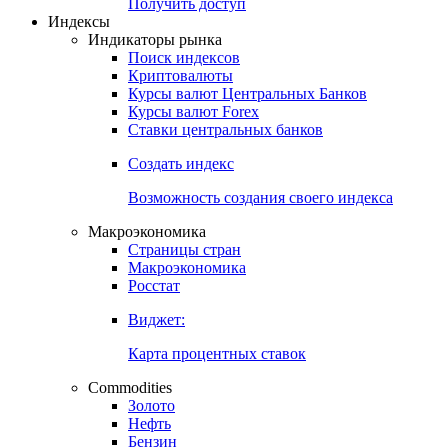
Попробуйте
7-дневный
демо-доступ
Откройте глобальную базу данных
Получить доступ
Индексы
Индикаторы рынка
Поиск индексов
Криптовалюты
Курсы валют Центральных Банков
Курсы валют Forex
Ставки центральных банков
Создать индекс
Возможность создания своего индекса
Макроэкономика
Страницы стран
Макроэкономика
Росстат
Виджет:
Карта процентных ставок