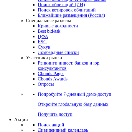
Облигации
Поиски
Поиск облигаций & Карты рынка
Поиск облигаций (ИИ)
Поиск котировок облигаций
Ближайшие размещения (Россия)
Специальные разделы
Кривые доходности
Best bid/ask
ЦФА
ESG
Сукук
Ломбардные списки
Участники рынка
Рэнкинги инвест. банков и юр.
консультантов
Cbonds Pages
Cbonds Awards
Опросы
Попробуйте
7-дневный
демо-доступ
Откройте глобальную базу данных