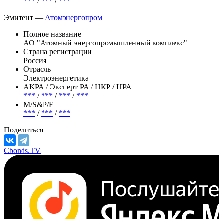
АКРА / Эксперт РА / НКР / НРА
***
/
***
/
***
/
***
М/S&P/F
***
/
***
/
***
Эмитент —
Атомэнергопром
Полное название
АО "Атомный энергопромышленный комплекс"
Страна регистрации
Россия
Отрасль
Электроэнергетика
АКРА / Эксперт РА / НКР / НРА
***
/
***
/
***
/
***
М/S&P/F
***
/
***
/
***
Поделиться
Cbonds.TV