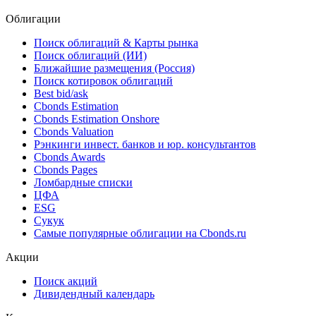
Финальный ориентир спреда к КС по облигациям
«Атомэнергопром» серии 001P-17 установлен на уровне
150 б.п.
15.07.2026
Облигации
Поиск облигаций & Карты рынка
Поиск облигаций (ИИ)
Ближайшие размещения (Россия)
Поиск котировок облигаций
Best bid/ask
Cbonds Estimation
Cbonds Estimation Onshore
Cbonds Valuation
Рэнкинги инвест. банков и юр. консультантов
Cbonds Awards
Cbonds Pages
Ломбардные списки
ЦФА
ESG
Сукук
Самые популярные облигации на Cbonds.ru
Акции