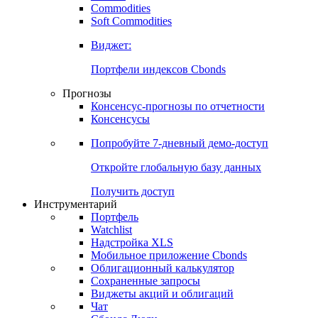
Commodities
Золото
Нефть
Бензин
Commodities
Soft Commodities
Виджет:
Портфели индексов Cbonds
Прогнозы
Консенсус-прогнозы по отчетности
Консенсусы
Попробуйте
7-дневный
демо-доступ
Откройте глобальную базу данных
Получить доступ
Инструментарий
Портфель
Watchlist
Надстройка XLS
Мобильное приложение Cbonds
Облигационный калькулятор