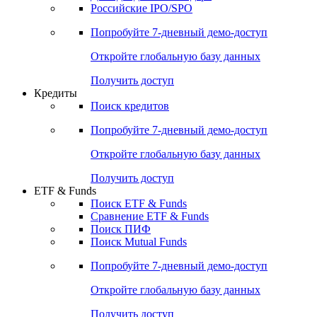
Получить доступ
Акции
Поиск акций
Дивидендный календарь
Российские IPO/SPO
Попробуйте
7-дневный
демо-доступ
Откройте глобальную базу данных
Получить доступ
Кредиты
Поиск кредитов
Попробуйте
7-дневный
демо-доступ
Откройте глобальную базу данных
Получить доступ
ETF & Funds
Поиск ETF & Funds
Сравнение ETF & Funds
Поиск ПИФ
Поиск Mutual Funds
Попробуйте
7-дневный
демо-доступ