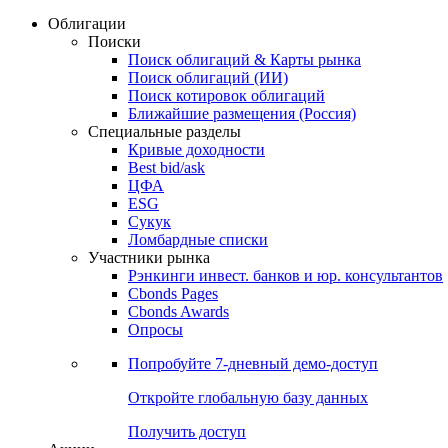
Облигации
Поиски
Поиск облигаций & Карты рынка
Поиск облигаций (ИИ)
Поиск котировок облигаций
Ближайшие размещения (Россия)
Специальные разделы
Кривые доходности
Best bid/ask
ЦФА
ESG
Сукук
Ломбардные списки
Участники рынка
Рэнкинги инвест. банков и юр. консультантов
Cbonds Pages
Cbonds Awards
Опросы
Попробуйте
7-дневный
демо-доступ
Откройте глобальную базу данных
Получить доступ