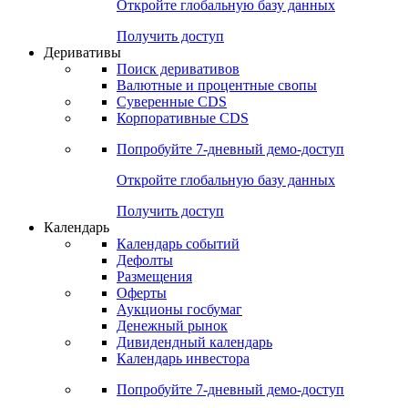
Откройте глобальную базу данных
Получить доступ
Деривативы
Поиск деривативов
Валютные и процентные свопы
Суверенные CDS
Корпоративные CDS
Попробуйте
7-дневный
демо-доступ
Откройте глобальную базу данных
Получить доступ
Календарь
Календарь событий
Дефолты
Размещения
Оферты
Аукционы госбумаг
Денежный рынок
Дивидендный календарь
Календарь инвестора
Попробуйте
7-дневный
демо-доступ