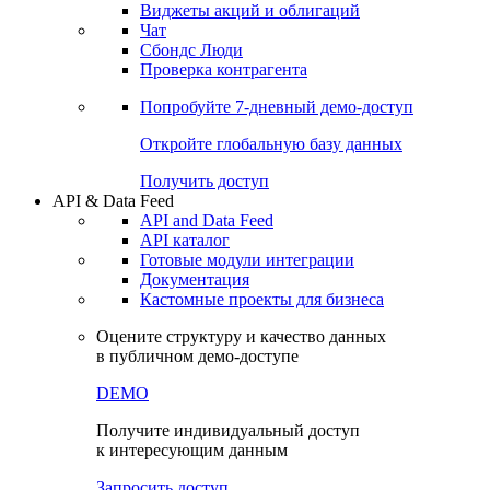
Виджеты акций и облигаций
Чат
Сбондс Люди
Проверка контрагента
Попробуйте
7-дневный
демо-доступ
Откройте глобальную базу данных
Получить доступ
API & Data Feed
API and Data Feed
API каталог
Готовые модули интеграции
Документация
Кастомные проекты для бизнеса
Оцените структуру и качество данных
в публичном демо-доступе
DEMO
Получите индивидуальный доступ
к интересующим данным
Запросить доступ