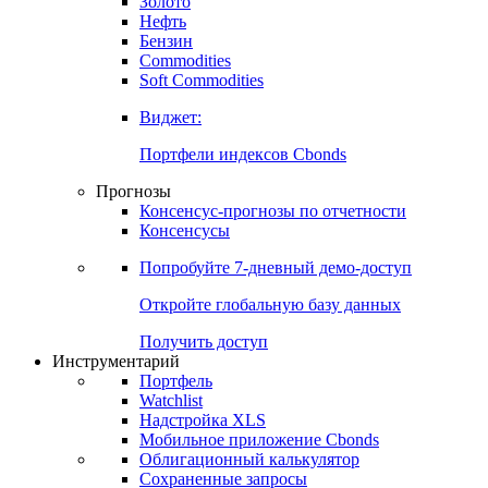
Золото
Нефть
Бензин
Commodities
Soft Commodities
Виджет:
Портфели индексов Cbonds
Прогнозы
Консенсус-прогнозы по отчетности
Консенсусы
Попробуйте
7-дневный
демо-доступ
Откройте глобальную базу данных
Получить доступ
Инструментарий
Портфель
Watchlist
Надстройка XLS
Мобильное приложение Cbonds
Облигационный калькулятор
Сохраненные запросы