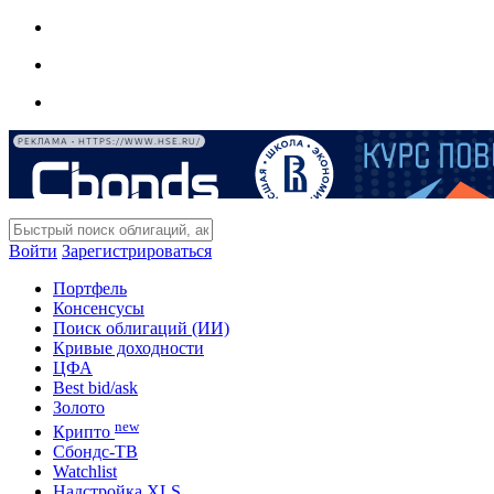
РЕКЛАМА • HTTPS://WWW.HSE.RU/
Войти
Зарегистрироваться
Портфель
Консенсусы
Поиск облигаций (ИИ)
Кривые доходности
ЦФА
Best bid/ask
Золото
new
Крипто
Сбондс-ТВ
Watchlist
Надстройка XLS