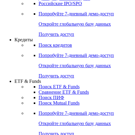
Получить доступ
Акции
Поиск акций
Дивидендный календарь
Российские IPO/SPO
Попробуйте
7-дневный
демо-доступ
Откройте глобальную базу данных
Получить доступ
Кредиты
Поиск кредитов
Попробуйте
7-дневный
демо-доступ
Откройте глобальную базу данных
Получить доступ
ETF & Funds
Поиск ETF & Funds
Сравнение ETF & Funds
Поиск ПИФ
Поиск Mutual Funds
Попробуйте
7-дневный
демо-доступ