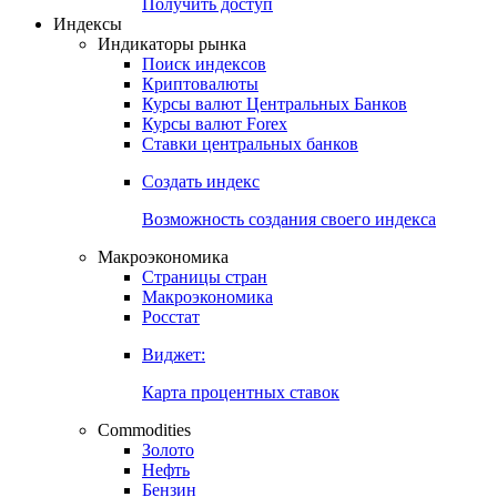
Попробуйте
7-дневный
демо-доступ
Откройте глобальную базу данных
Получить доступ
Индексы
Индикаторы рынка
Поиск индексов
Криптовалюты
Курсы валют Центральных Банков
Курсы валют Forex
Ставки центральных банков
Создать индекс
Возможность создания своего индекса
Макроэкономика
Страницы стран
Макроэкономика
Росстат
Виджет:
Карта процентных ставок