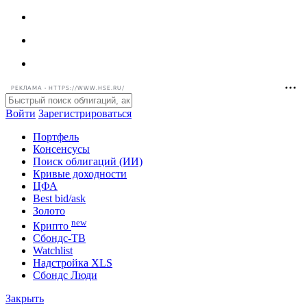
РЕКЛАМА • HTTPS://WWW.HSE.RU/
Войти
Зарегистрироваться
Портфель
Консенсусы
Поиск облигаций (ИИ)
Кривые доходности
ЦФА
Best bid/ask
Золото
new
Крипто
Сбондс-ТВ
Watchlist