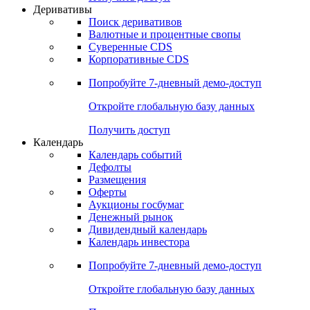
Откройте глобальную базу данных
Получить доступ
Деривативы
Поиск деривативов
Валютные и процентные свопы
Суверенные CDS
Корпоративные CDS
Попробуйте
7-дневный
демо-доступ
Откройте глобальную базу данных
Получить доступ
Календарь
Календарь событий
Дефолты
Размещения
Оферты
Аукционы госбумаг
Денежный рынок
Дивидендный календарь
Календарь инвестора