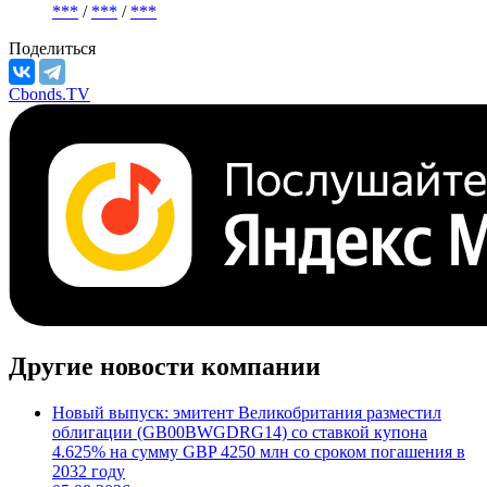
Казначейство Его Величества
Страна регистрации
Великобритания
М/S&P/F
***
/
***
/
***
Поделиться
Cbonds.TV
Другие новости компании
Новый выпуск: эмитент Великобритания разместил