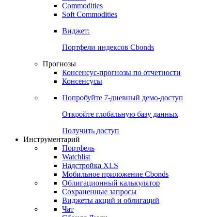
Commodities
Золото
Нефть
Бензин
Commodities
Soft Commodities
Виджет:
Портфели индексов Cbonds
Прогнозы
Консенсус-прогнозы по отчетности
Консенсусы
Попробуйте
7-дневный
демо-доступ
Откройте глобальную базу данных
Получить доступ
Инструментарий
Портфель
Watchlist
Надстройка XLS
Мобильное приложение Cbonds
Облигационный калькулятор