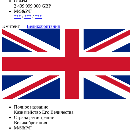
Великобритания
Погашение (оферта)
***
Объем
2 499 999 000 GBP
М/S&P/F
***
/
***
/
***
Эмитент —
Великобритания
Полное название