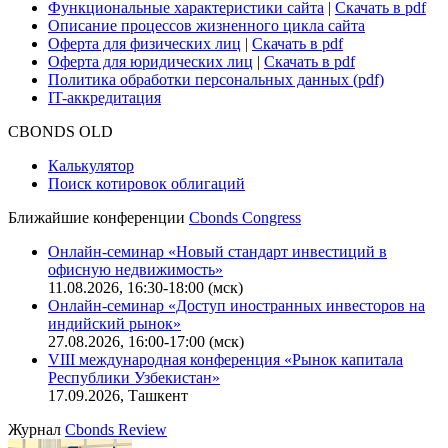
Безопасность проведения платежей
Практика в Cbonds
Карьера в Cbonds
Руководство пользователя сайта
Функциональные характеристики сайта
|
Скачать в pdf
Описание процессов жизненного цикла сайта
Оферта для физических лиц
|
Скачать в pdf
Оферта для юридических лиц
|
Скачать в pdf
Политика обработки персональных данных (pdf)
IT-аккредитация
CBONDS OLD
Калькулятор
Поиск котировок облигаций
Ближайшие конференции
Cbonds Congress
Онлайн-семинар «Новый стандарт инвестиций в
офисную недвижимость»
11.08.2026, 16:30-18:00 (мск)
Онлайн-семинар «Доступ иностранных инвесторов на
индийский рынок»
27.08.2026, 16:00-17:00 (мск)
VIII международная конференция «Рынок капитала
Республики Узбекистан»