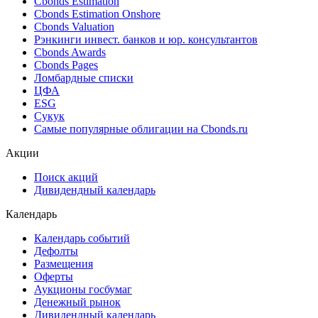
Ближайшие размещения (Россия)
Поиск котировок облигаций
Best bid/ask
Cbonds Estimation
Cbonds Estimation Onshore
Cbonds Valuation
Рэнкинги инвест. банков и юр. консультантов
Cbonds Awards
Cbonds Pages
Ломбардные списки
ЦФА
ESG
Сукук
Самые популярные облигации на Cbonds.ru
Акции
Поиск акций
Дивидендный календарь
Календарь
Календарь событий
Дефолты
Размещения