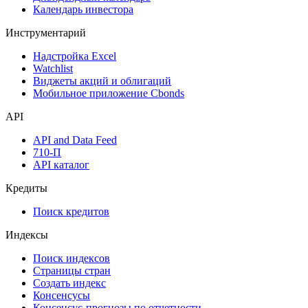
Оферты
Аукционы госбумаг
Денежный рынок
Дивидендный календарь
Календарь инвестора
Инструментарий
Надстройка Excel
Watchlist
Виджеты акций и облигаций
Мобильное приложение Cbonds
API
API and Data Feed
710-П
API каталог
Кредиты
Поиск кредитов
Индексы
Поиск индексов