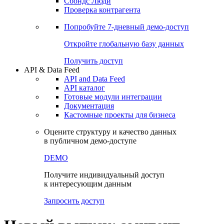
Сохраненные запросы
Виджеты акций и облигаций
Чат
Сбондс Люди
Проверка контрагента
Попробуйте
7-дневный
демо-доступ
Откройте глобальную базу данных
Получить доступ
API & Data Feed
API and Data Feed
API каталог
Готовые модули интеграции
Документация
Кастомные проекты для бизнеса
Оцените структуру и качество данных
в публичном демо-доступе
DEMO
Получите индивидуальный доступ
к интересующим данным