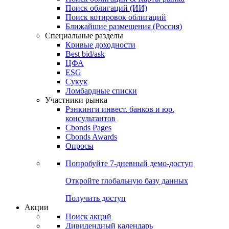
Облигации
Поиски
Поиск облигаций & Карты рынка
Поиск облигаций (ИИ)
Поиск котировок облигаций
Ближайшие размещения (Россия)
Специальные разделы
Кривые доходности
Best bid/ask
ЦФА
ESG
Сукук
Ломбардные списки
Участники рынка
Рэнкинги инвест. банков и юр.
консультантов
Cbonds Pages
Cbonds Awards
Опросы
Попробуйте
7-дневный
демо-доступ
Откройте глобальную базу данных