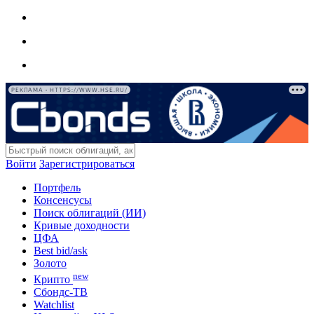
РЕКЛАМА • HTTPS://WWW.HSE.RU/
Войти
Зарегистрироваться
Портфель
Консенсусы
Поиск облигаций (ИИ)
Кривые доходности
ЦФА
Best bid/ask
Золото
new
Крипто
Сбондс-ТВ
Watchlist