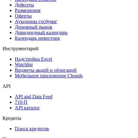
Дефолты
Размещения
Оферты
Аукционы госбумаг
Денежный рынок
Дивидендный календарь
Календарь инвестора
Инструментарий
Надстройка Excel
Watchlist
Виджеты акций и облигаций
Мобильное приложение Cbonds
API
API and Data Feed
710-П
API каталог
Кредиты
Поиск кредитов