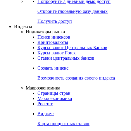
Попробуйте
7-дневный
демо-доступ
Откройте глобальную базу данных
Получить доступ
Индексы
Индикаторы рынка
Поиск индексов
Криптовалюты
Курсы валют Центральных Банков
Курсы валют Forex
Ставки центральных банков
Создать индекс
Возможность создания своего индекса
Макроэкономика
Страницы стран
Макроэкономика
Росстат
Виджет:
Карта процентных ставок