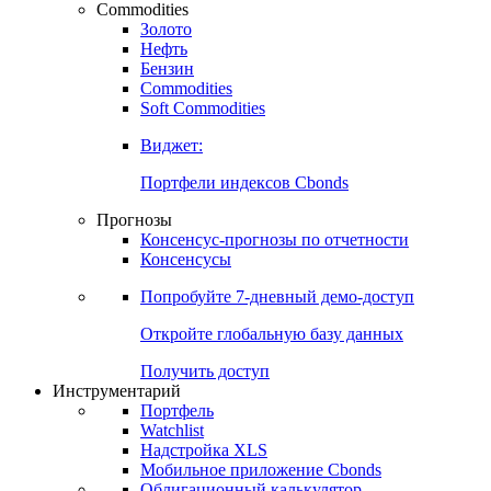
Commodities
Золото
Нефть
Бензин
Commodities
Soft Commodities
Виджет:
Портфели индексов Cbonds
Прогнозы
Консенсус-прогнозы по отчетности
Консенсусы
Попробуйте
7-дневный
демо-доступ
Откройте глобальную базу данных
Получить доступ
Инструментарий
Портфель
Watchlist
Надстройка XLS
Мобильное приложение Cbonds
Облигационный калькулятор