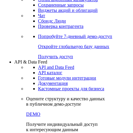
Сохраненные запросы
Виджеты акций и облигаций
Чат
Сбондс Люди
Проверка контрагента
Попробуйте
7-дневный
демо-доступ
Откройте глобальную базу данных
Получить доступ
API & Data Feed
API and Data Feed
API каталог
Готовые модули интеграции
Документация
Кастомные проекты для бизнеса
Оцените структуру и качество данных
в публичном демо-доступе
DEMO
Получите индивидуальный доступ
к интересующим данным