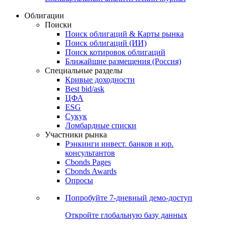
Облигации
Поиски
Поиск облигаций & Карты рынка
Поиск облигаций (ИИ)
Поиск котировок облигаций
Ближайшие размещения (Россия)
Специальные разделы
Кривые доходности
Best bid/ask
ЦФА
ESG
Сукук
Ломбардные списки
Участники рынка
Рэнкинги инвест. банков и юр.
консультантов
Cbonds Pages
Cbonds Awards
Опросы
Попробуйте
7-дневный
демо-доступ
Откройте глобальную базу данных