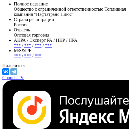
Полное название
Общество с ограниченной ответственностью Топливная
компания "Нафтатранс Плюс"
Страна регистрации
Россия
Отрасль
Оптовая торговля
АКРА / Эксперт РА / НКР / НРА
***
/
***
/
***
/
***
М/S&P/F
***
/
***
/
***
Поделиться
Cbonds.TV