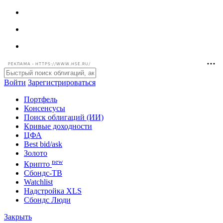
РЕКЛАМА • HTTPS://WWW.HSE.RU/
Войти
Зарегистрироваться
Портфель
Консенсусы
Поиск облигаций (ИИ)
Кривые доходности
ЦФА
Best bid/ask
Золото
new
Крипто
Сбондс-ТВ
Watchlist