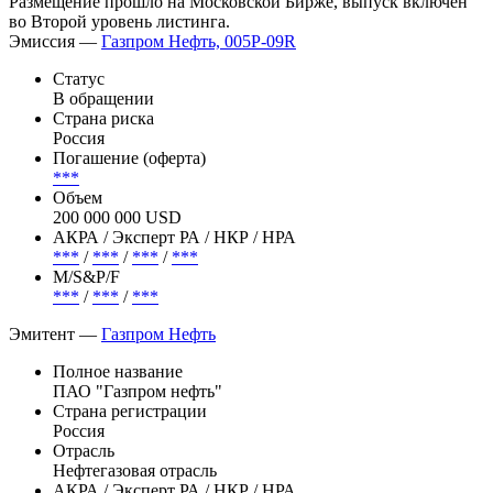
Организатор и агент по размещению – Газпромбанк.
Размещение прошло на Московской Бирже, выпуск включен
во Второй уровень листинга.
Эмиссия —
Газпром Нефть, 005P-09R
Статус
В обращении
Страна риска
Россия
Погашение (оферта)
***
Объем
200 000 000 USD
АКРА / Эксперт РА / НКР / НРА
***
/
***
/
***
/
***
М/S&P/F
***
/
***
/
***
Эмитент —
Газпром Нефть
Полное название
ПАО "Газпром нефть"
Страна регистрации