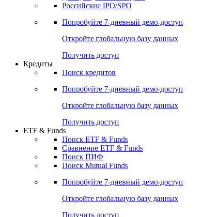
Получить доступ
Акции
Поиск акций
Дивидендный календарь
Российские IPO/SPO
Попробуйте
7-дневный
демо-доступ
Откройте глобальную базу данных
Получить доступ
Кредиты
Поиск кредитов
Попробуйте
7-дневный
демо-доступ
Откройте глобальную базу данных
Получить доступ
ETF & Funds
Поиск ETF & Funds
Сравнение ETF & Funds
Поиск ПИФ
Поиск Mutual Funds
Попробуйте
7-дневный
демо-доступ