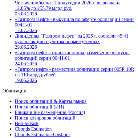
Выручка Газпром Нефть в 1 полугодии 2026 г. по РСБУ
увеличилась на 5.07% и составила 1497.65 млрд руб.
Чистая прибыль в 1 полугодии 2026 г. выросла на
12.05% до 255.79 млрд руб.
03.08.2026
«Газпром Нефть» выкупила по оферте облигации серии
004Н-01
17.07.2026
Дивиденды "Газпром нефти" за 2025 г. составят 45,41
руб. на акцию с учетом промежуточных
29.06.2026
«Газпром нефть» приостановила размещение выпуска
облигаций серии 004Н-01
24.06.2026
«Газпром нефть» разместила облигации серии 005Р-10R
на 110 млрд рублей
19.06.2026
Облигации
Поиск облигаций & Карты рынка
Поиск облигаций (ИИ)
Ближайшие размещения (Россия)