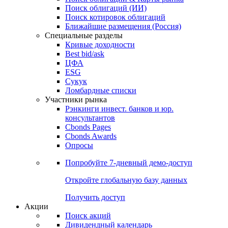
Облигации
Поиски
Поиск облигаций & Карты рынка
Поиск облигаций (ИИ)
Поиск котировок облигаций
Ближайшие размещения (Россия)
Специальные разделы
Кривые доходности
Best bid/ask
ЦФА
ESG
Сукук
Ломбардные списки
Участники рынка
Рэнкинги инвест. банков и юр.
консультантов
Cbonds Pages
Cbonds Awards
Опросы
Попробуйте
7-дневный
демо-доступ
Откройте глобальную базу данных