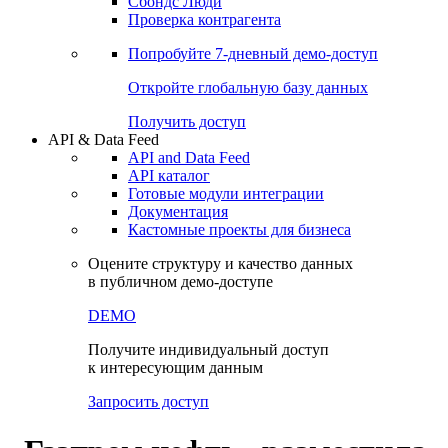
Сохраненные запросы
Виджеты акций и облигаций
Чат
Сбондс Люди
Проверка контрагента
Попробуйте
7-дневный
демо-доступ
Откройте глобальную базу данных
Получить доступ
API & Data Feed
API and Data Feed
API каталог
Готовые модули интеграции
Документация
Кастомные проекты для бизнеса
Оцените структуру и качество данных
в публичном демо-доступе
DEMO
Получите индивидуальный доступ
к интересующим данным