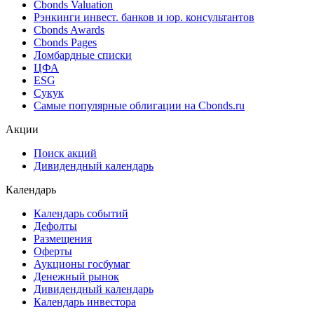
Поиск котировок облигаций
Best bid/ask
Cbonds Estimation
Cbonds Estimation Onshore
Cbonds Valuation
Рэнкинги инвест. банков и юр. консультантов
Cbonds Awards
Cbonds Pages
Ломбардные списки
ЦФА
ESG
Сукук
Самые популярные облигации на Cbonds.ru
Акции
Поиск акций
Дивидендный календарь
Календарь
Календарь событий
Дефолты
Размещения
Оферты
Аукционы госбумаг