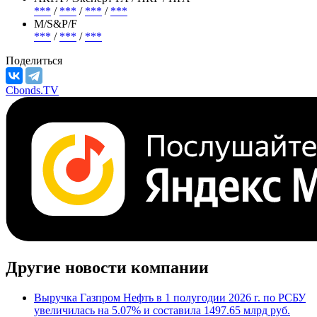
Россия
Отрасль
Нефтегазовая отрасль
АКРА / Эксперт РА / НКР / НРА
***
/
***
/
***
/
***
М/S&P/F
***
/
***
/
***
Поделиться
Cbonds.TV
Другие новости компании