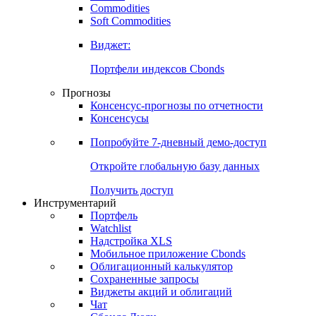
Commodities
Золото
Нефть
Бензин
Commodities
Soft Commodities
Виджет:
Портфели индексов Cbonds
Прогнозы
Консенсус-прогнозы по отчетности
Консенсусы
Попробуйте
7-дневный
демо-доступ
Откройте глобальную базу данных
Получить доступ
Инструментарий
Портфель
Watchlist
Надстройка XLS
Мобильное приложение Cbonds
Облигационный калькулятор