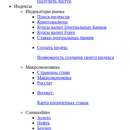
Попробуйте
7-дневный
демо-доступ
Откройте глобальную базу данных
Получить доступ
Индексы
Индикаторы рынка
Поиск индексов
Криптовалюты
Курсы валют Центральных Банков
Курсы валют Forex
Ставки центральных банков
Создать индекс
Возможность создания своего индекса
Макроэкономика
Страницы стран
Макроэкономика
Росстат
Виджет:
Карта процентных ставок