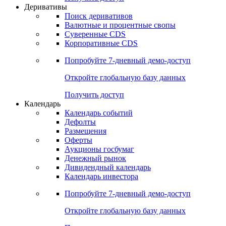
Откройте глобальную базу данных
Получить доступ
Деривативы
Поиск деривативов
Валютные и процентные свопы
Суверенные CDS
Корпоративные CDS
Попробуйте
7-дневный
демо-доступ
Откройте глобальную базу данных
Получить доступ
Календарь
Календарь событий
Дефолты
Размещения
Оферты
Аукционы госбумаг
Денежный рынок
Дивидендный календарь
Календарь инвестора