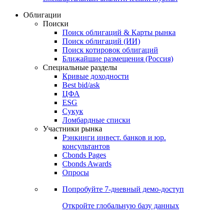
Облигации
Поиски
Поиск облигаций & Карты рынка
Поиск облигаций (ИИ)
Поиск котировок облигаций
Ближайшие размещения (Россия)
Специальные разделы
Кривые доходности
Best bid/ask
ЦФА
ESG
Сукук
Ломбардные списки
Участники рынка
Рэнкинги инвест. банков и юр.
консультантов
Cbonds Pages
Cbonds Awards
Опросы
Попробуйте
7-дневный
демо-доступ
Откройте глобальную базу данных