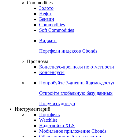
Commodities
Золото
Нефть
Бензин
Commodities
Soft Commodities
Виджет:
Портфели индексов Cbonds
Прогнозы
Консенсус-прогнозы по отчетности
Консенсусы
Попробуйте
7-дневный
демо-доступ
Откройте глобальную базу данных
Получить доступ
Инструментарий
Портфель
Watchlist
Надстройка XLS
Мобильное приложение Cbonds
Облигационный калькулятор