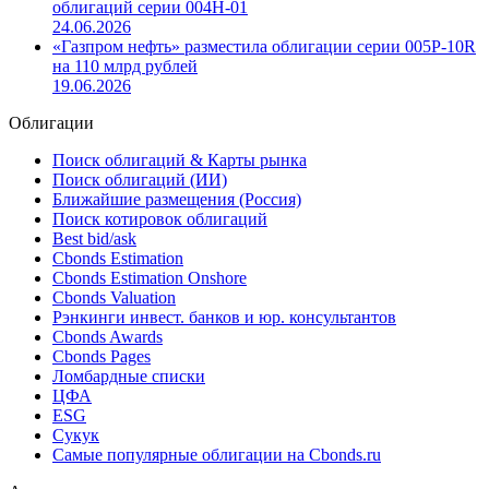
облигаций серии 004Н-01
24.06.2026
«Газпром нефть» разместила облигации серии 005Р-10R
на 110 млрд рублей
19.06.2026
Облигации
Поиск облигаций & Карты рынка
Поиск облигаций (ИИ)
Ближайшие размещения (Россия)
Поиск котировок облигаций
Best bid/ask
Cbonds Estimation
Cbonds Estimation Onshore
Cbonds Valuation
Рэнкинги инвест. банков и юр. консультантов
Cbonds Awards
Cbonds Pages
Ломбардные списки
ЦФА
ESG
Сукук
Самые популярные облигации на Cbonds.ru