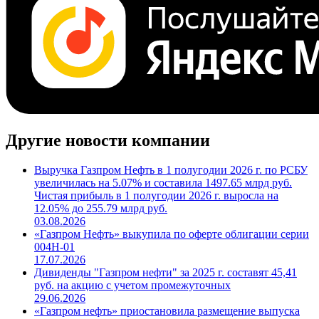
Другие новости компании
Выручка Газпром Нефть в 1 полугодии 2026 г. по РСБУ
увеличилась на 5.07% и составила 1497.65 млрд руб.
Чистая прибыль в 1 полугодии 2026 г. выросла на
12.05% до 255.79 млрд руб.
03.08.2026
«Газпром Нефть» выкупила по оферте облигации серии
004Н-01
17.07.2026
Дивиденды "Газпром нефти" за 2025 г. составят 45,41
руб. на акцию с учетом промежуточных
29.06.2026
«Газпром нефть» приостановила размещение выпуска