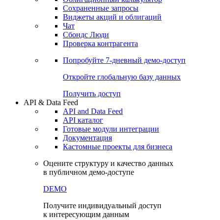
Сохраненные запросы
Виджеты акций и облигаций
Чат
Сбондс Люди
Проверка контрагента
Попробуйте
7-дневный
демо-доступ
Откройте глобальную базу данных
Получить доступ
API & Data Feed
API and Data Feed
API каталог
Готовые модули интеграции
Документация
Кастомные проекты для бизнеса
Оцените структуру и качество данных
в публичном демо-доступе
DEMO
Получите индивидуальный доступ
к интересующим данным