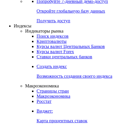
Попробуйте
7-дневный
демо-доступ
Откройте глобальную базу данных
Получить доступ
Индексы
Индикаторы рынка
Поиск индексов
Криптовалюты
Курсы валют Центральных Банков
Курсы валют Forex
Ставки центральных банков
Создать индекс
Возможность создания своего индекса
Макроэкономика
Страницы стран
Макроэкономика
Росстат
Виджет:
Карта процентных ставок