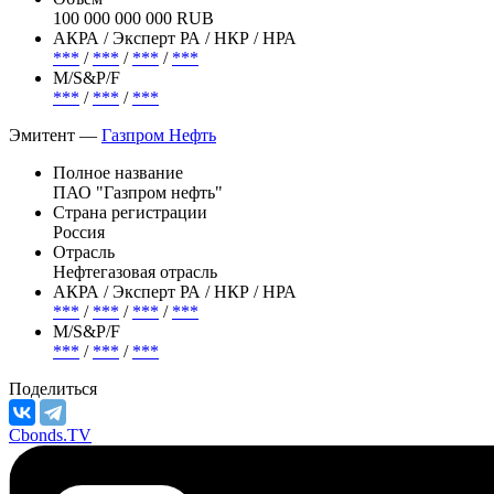
100 000 000 000 RUB
АКРА / Эксперт РА / НКР / НРА
***
/
***
/
***
/
***
М/S&P/F
***
/
***
/
***
Эмитент —
Газпром Нефть
Полное название
ПАО "Газпром нефть"
Страна регистрации
Россия
Отрасль
Нефтегазовая отрасль
АКРА / Эксперт РА / НКР / НРА
***
/
***
/
***
/
***
М/S&P/F
***
/
***
/
***
Поделиться
Cbonds.TV