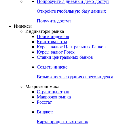
Попробуйте
7-дневный
демо-доступ
Откройте глобальную базу данных
Получить доступ
Индексы
Индикаторы рынка
Поиск индексов
Криптовалюты
Курсы валют Центральных Банков
Курсы валют Forex
Ставки центральных банков
Создать индекс
Возможность создания своего индекса
Макроэкономика
Страницы стран
Макроэкономика
Росстат
Виджет:
Карта процентных ставок