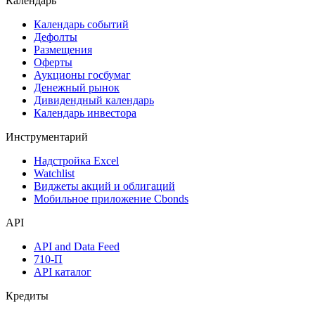
Календарь
Календарь событий
Дефолты
Размещения
Оферты
Аукционы госбумаг
Денежный рынок
Дивидендный календарь
Календарь инвестора
Инструментарий
Надстройка Excel
Watchlist
Виджеты акций и облигаций
Мобильное приложение Cbonds
API
API and Data Feed
710-П
API каталог
Кредиты