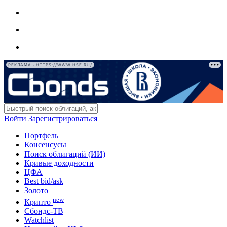
РЕКЛАМА • HTTPS://WWW.HSE.RU/
Войти
Зарегистрироваться
Портфель
Консенсусы
Поиск облигаций (ИИ)
Кривые доходности
ЦФА
Best bid/ask
Золото
new
Крипто
Сбондс-ТВ
Watchlist