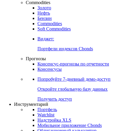
Commodities
Золото
Нефть
Бензин
Commodities
Soft Commodities
Виджет:
Портфели индексов Cbonds
Прогнозы
Консенсус-прогнозы по отчетности
Консенсусы
Попробуйте
7-дневный
демо-доступ
Откройте глобальную базу данных
Получить доступ
Инструментарий
Портфель
Watchlist
Надстройка XLS
Мобильное приложение Cbonds
Облигационный калькулятор