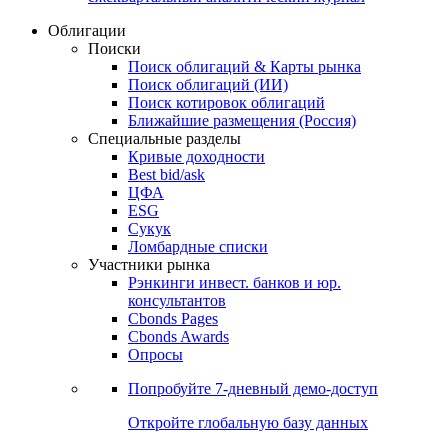
Облигации
Поиски
Поиск облигаций & Карты рынка
Поиск облигаций (ИИ)
Поиск котировок облигаций
Ближайшие размещения (Россия)
Специальные разделы
Кривые доходности
Best bid/ask
ЦФА
ESG
Сукук
Ломбардные списки
Участники рынка
Рэнкинги инвест. банков и юр.
консультантов
Cbonds Pages
Cbonds Awards
Опросы
Попробуйте
7-дневный
демо-доступ
Откройте глобальную базу данных