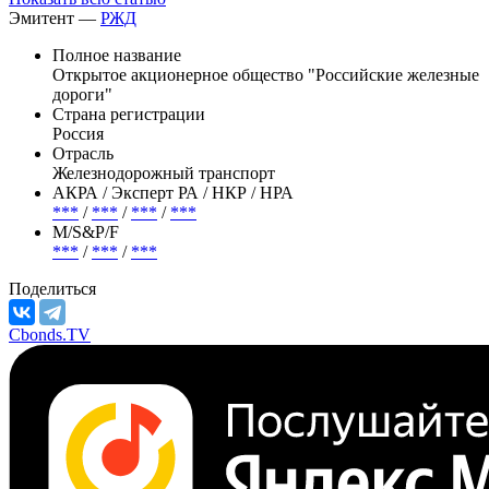
Эмитент —
РЖД
Полное название
Открытое акционерное общество "Российские железные
дороги"
Страна регистрации
Россия
Отрасль
Железнодорожный транспорт
АКРА / Эксперт РА / НКР / НРА
***
/
***
/
***
/
***
М/S&P/F
***
/
***
/
***
Поделиться
Cbonds.TV