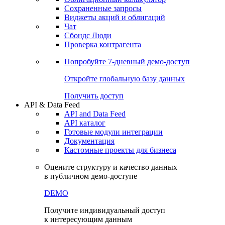
Сохраненные запросы
Виджеты акций и облигаций
Чат
Сбондс Люди
Проверка контрагента
Попробуйте
7-дневный
демо-доступ
Откройте глобальную базу данных
Получить доступ
API & Data Feed
API and Data Feed
API каталог
Готовые модули интеграции
Документация
Кастомные проекты для бизнеса
Оцените структуру и качество данных
в публичном демо-доступе
DEMO
Получите индивидуальный доступ
к интересующим данным