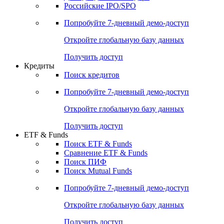
Получить доступ
Акции
Поиск акций
Дивидендный календарь
Российские IPO/SPO
Попробуйте
7-дневный
демо-доступ
Откройте глобальную базу данных
Получить доступ
Кредиты
Поиск кредитов
Попробуйте
7-дневный
демо-доступ
Откройте глобальную базу данных
Получить доступ
ETF & Funds
Поиск ETF & Funds
Сравнение ETF & Funds
Поиск ПИФ
Поиск Mutual Funds
Попробуйте
7-дневный
демо-доступ