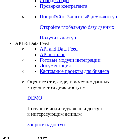
Сохраненные запросы
Виджеты акций и облигаций
Чат
Сбондс Люди
Проверка контрагента
Попробуйте
7-дневный
демо-доступ
Откройте глобальную базу данных
Получить доступ
API & Data Feed
API and Data Feed
API каталог
Готовые модули интеграции
Документация
Кастомные проекты для бизнеса
Оцените структуру и качество данных
в публичном демо-доступе
DEMO
Получите индивидуальный доступ
к интересующим данным