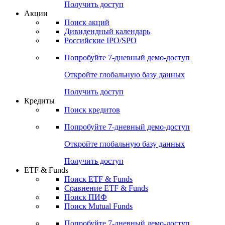
Получить доступ
Акции
Поиск акций
Дивидендный календарь
Российские IPO/SPO
Попробуйте
7-дневный
демо-доступ
Откройте глобальную базу данных
Получить доступ
Кредиты
Поиск кредитов
Попробуйте
7-дневный
демо-доступ
Откройте глобальную базу данных
Получить доступ
ETF & Funds
Поиск ETF & Funds
Сравнение ETF & Funds
Поиск ПИФ
Поиск Mutual Funds
Попробуйте
7-дневный
демо-доступ