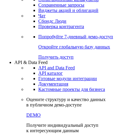
Сохраненные запросы
Виджеты акций и облигаций
Чат
Сбондс Люди
Проверка контрагента
Попробуйте
7-дневный
демо-доступ
Откройте глобальную базу данных
Получить доступ
API & Data Feed
API and Data Feed
API каталог
Готовые модули интеграции
Документация
Кастомные проекты для бизнеса
Оцените структуру и качество данных
в публичном демо-доступе
DEMO
Получите индивидуальный доступ
к интересующим данным