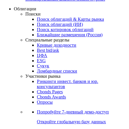
Облигации
Поиски
Поиск облигаций & Карты рынка
Поиск облигаций (ИИ)
Поиск котировок облигаций
Ближайшие размещения (Россия)
Специальные разделы
Кривые доходности
Best bid/ask
ЦФА
ESG
Сукук
Ломбардные списки
Участники рынка
Рэнкинги инвест. банков и юр.
консультантов
Cbonds Pages
Cbonds Awards
Опросы
Попробуйте
7-дневный
демо-доступ
Откройте глобальную базу данных