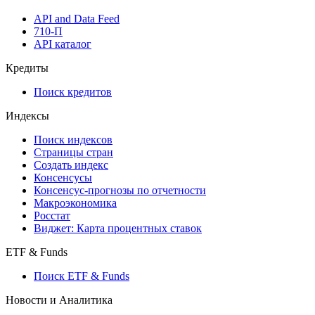
API and Data Feed
710-П
API каталог
Кредиты
Поиск кредитов
Индексы
Поиск индексов
Страницы стран
Создать индекс
Консенсусы
Консенсус-прогнозы по отчетности
Макроэкономика
Росстат
Виджет: Карта процентных ставок
ETF & Funds
Поиск ETF & Funds
Новости и Аналитика