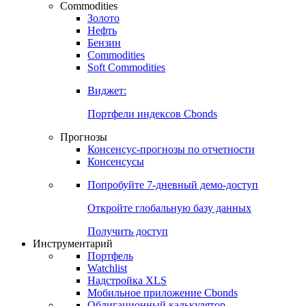
Commodities
Золото
Нефть
Бензин
Commodities
Soft Commodities
Виджет:
Портфели индексов Cbonds
Прогнозы
Консенсус-прогнозы по отчетности
Консенсусы
Попробуйте
7-дневный
демо-доступ
Откройте глобальную базу данных
Получить доступ
Инструментарий
Портфель
Watchlist
Надстройка XLS
Мобильное приложение Cbonds
Облигационный калькулятор