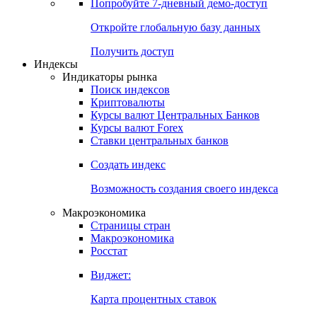
Попробуйте
7-дневный
демо-доступ
Откройте глобальную базу данных
Получить доступ
Индексы
Индикаторы рынка
Поиск индексов
Криптовалюты
Курсы валют Центральных Банков
Курсы валют Forex
Ставки центральных банков
Создать индекс
Возможность создания своего индекса
Макроэкономика
Страницы стран
Макроэкономика
Росстат
Виджет:
Карта процентных ставок