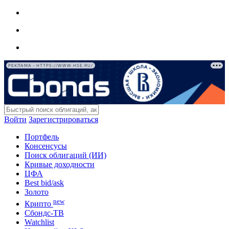
РЕКЛАМА • HTTPS://WWW.HSE.RU/
Войти
Зарегистрироваться
Портфель
Консенсусы
Поиск облигаций (ИИ)
Кривые доходности
ЦФА
Best bid/ask
Золото
new
Крипто
Сбондс-ТВ
Watchlist