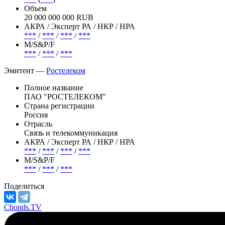
Объем
20 000 000 000 RUB
АКРА / Эксперт РА / НКР / НРА
***
/
***
/
***
/
***
М/S&P/F
***
/
***
/
***
Эмитент —
Ростелеком
Полное название
ПАО "РОСТЕЛЕКОМ"
Страна регистрации
Россия
Отрасль
Связь и телекоммуникация
АКРА / Эксперт РА / НКР / НРА
***
/
***
/
***
/
***
М/S&P/F
***
/
***
/
***
Поделиться
Cbonds.TV