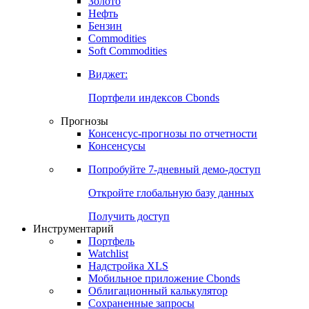
Золото
Нефть
Бензин
Commodities
Soft Commodities
Виджет:
Портфели индексов Cbonds
Прогнозы
Консенсус-прогнозы по отчетности
Консенсусы
Попробуйте
7-дневный
демо-доступ
Откройте глобальную базу данных
Получить доступ
Инструментарий
Портфель
Watchlist
Надстройка XLS
Мобильное приложение Cbonds
Облигационный калькулятор
Сохраненные запросы