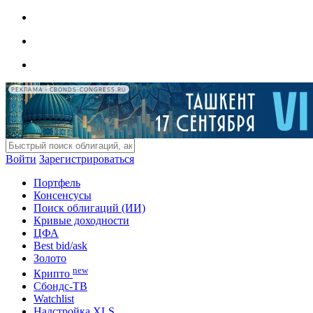
РЕКЛАМА • CBONDS-CONGRESS.RU
Войти
Зарегистрироваться
Портфель
Консенсусы
Поиск облигаций (ИИ)
Кривые доходности
ЦФА
Best bid/ask
Золото
new
Крипто
Сбондс-ТВ
Watchlist
Надстройка XLS