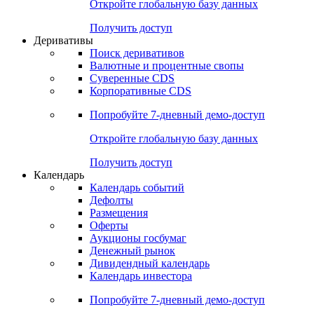
Откройте глобальную базу данных
Получить доступ
Деривативы
Поиск деривативов
Валютные и процентные свопы
Суверенные CDS
Корпоративные CDS
Попробуйте
7-дневный
демо-доступ
Откройте глобальную базу данных
Получить доступ
Календарь
Календарь событий
Дефолты
Размещения
Оферты
Аукционы госбумаг
Денежный рынок
Дивидендный календарь
Календарь инвестора
Попробуйте
7-дневный
демо-доступ