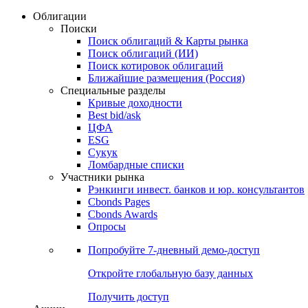
Облигации
Поиски
Поиск облигаций & Карты рынка
Поиск облигаций (ИИ)
Поиск котировок облигаций
Ближайшие размещения (Россия)
Специальные разделы
Кривые доходности
Best bid/ask
ЦФА
ESG
Сукук
Ломбардные списки
Участники рынка
Рэнкинги инвест. банков и юр. консультантов
Cbonds Pages
Cbonds Awards
Опросы
Попробуйте
7-дневный
демо-доступ
Откройте глобальную базу данных
Получить доступ