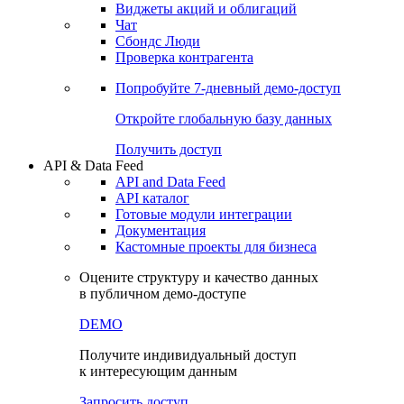
Виджеты акций и облигаций
Чат
Сбондс Люди
Проверка контрагента
Попробуйте
7-дневный
демо-доступ
Откройте глобальную базу данных
Получить доступ
API & Data Feed
API and Data Feed
API каталог
Готовые модули интеграции
Документация
Кастомные проекты для бизнеса
Оцените структуру и качество данных
в публичном демо-доступе
DEMO
Получите индивидуальный доступ
к интересующим данным
Запросить доступ