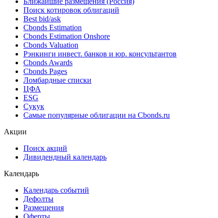
Ближайшие размещения (Россия)
Поиск котировок облигаций
Best bid/ask
Cbonds Estimation
Cbonds Estimation Onshore
Cbonds Valuation
Рэнкинги инвест. банков и юр. консультантов
Cbonds Awards
Cbonds Pages
Ломбардные списки
ЦФА
ESG
Сукук
Самые популярные облигации на Cbonds.ru
Акции
Поиск акций
Дивидендный календарь
Календарь
Календарь событий
Дефолты
Размещения
Оферты