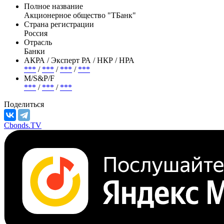
Полное название
Акционерное общество "ТБанк"
Страна регистрации
Россия
Отрасль
Банки
АКРА / Эксперт РА / НКР / НРА
***
/
***
/
***
/
***
М/S&P/F
***
/
***
/
***
Поделиться
Cbonds.TV