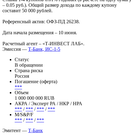
– 0.05 руб.). Общий размер дохода по каждому купону
составит 50 000 рублей.
Референсный актив: ОФЗ-ПД 26238.
Дата начала размещения – 10 июня.
Расчетный агент – «Т-ИНВЕСТ ЛАБ».
Эмиссия —
Т-Банк, ИС-1-5
Статус
В обращении
Страна риска
Россия
Погашение (оферта)
***
Объем
1 000 000 000 RUB
АКРА / Эксперт РА / НКР / НРА
***
/
***
/
***
/
***
М/S&P/F
***
/
***
/
***
Эмитент —
Т-Банк