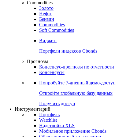
Commodities
Золото
Нефть
Бензин
Commodities
Soft Commodities
Виджет:
Портфели индексов Cbonds
Прогнозы
Консенсус-прогнозы по отчетности
Консенсусы
Попробуйте
7-дневный
демо-доступ
Откройте глобальную базу данных
Получить доступ
Инструментарий
Портфель
Watchlist
Надстройка XLS
Мобильное приложение Cbonds
Облигационный калькулятор