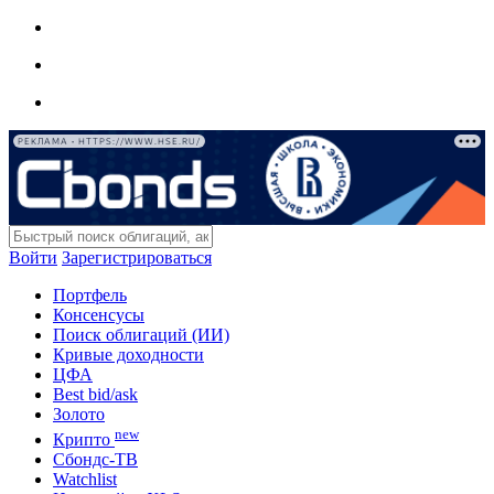
РЕКЛАМА • HTTPS://WWW.HSE.RU/
Войти
Зарегистрироваться
Портфель
Консенсусы
Поиск облигаций (ИИ)
Кривые доходности
ЦФА
Best bid/ask
Золото
new
Крипто
Сбондс-ТВ
Watchlist