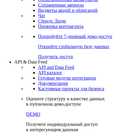
Сохраненные запросы
Виджеты акций и облигаций
Чат
Сбондс Люди
Проверка контрагента
Попробуйте
7-дневный
демо-доступ
Откройте глобальную базу данных
Получить доступ
API & Data Feed
API and Data Feed
API каталог
Готовые модули интеграции
Документация
Кастомные проекты для бизнеса
Оцените структуру и качество данных
в публичном демо-доступе
DEMO
Получите индивидуальный доступ
к интересующим данным