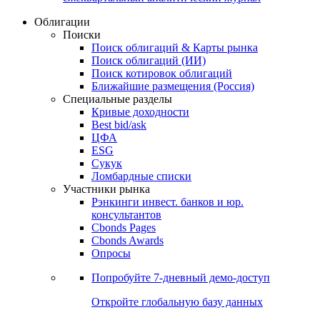
Облигации
Поиски
Поиск облигаций & Карты рынка
Поиск облигаций (ИИ)
Поиск котировок облигаций
Ближайшие размещения (Россия)
Специальные разделы
Кривые доходности
Best bid/ask
ЦФА
ESG
Сукук
Ломбардные списки
Участники рынка
Рэнкинги инвест. банков и юр.
консультантов
Cbonds Pages
Cbonds Awards
Опросы
Попробуйте
7-дневный
демо-доступ
Откройте глобальную базу данных