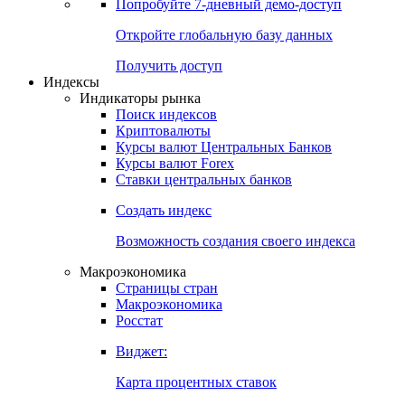
Попробуйте
7-дневный
демо-доступ
Откройте глобальную базу данных
Получить доступ
Индексы
Индикаторы рынка
Поиск индексов
Криптовалюты
Курсы валют Центральных Банков
Курсы валют Forex
Ставки центральных банков
Создать индекс
Возможность создания своего индекса
Макроэкономика
Страницы стран
Макроэкономика
Росстат
Виджет:
Карта процентных ставок