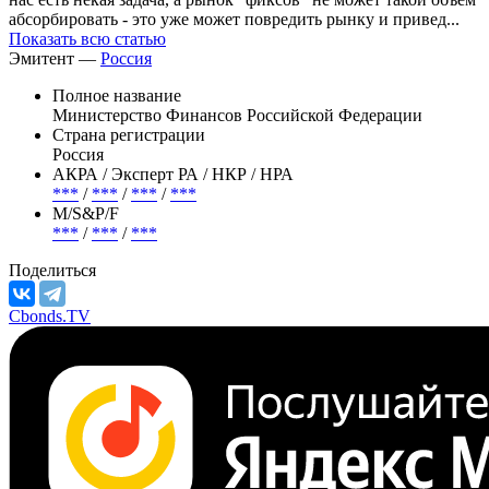
абсорбировать - это уже может повредить рынку и привед...
Показать всю статью
Эмитент —
Россия
Полное название
Министерство Финансов Российской Федерации
Страна регистрации
Россия
АКРА / Эксперт РА / НКР / НРА
***
/
***
/
***
/
***
М/S&P/F
***
/
***
/
***
Поделиться
Cbonds.TV