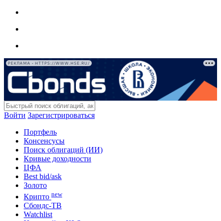
РЕКЛАМА • HTTPS://WWW.HSE.RU/
Войти
Зарегистрироваться
Портфель
Консенсусы
Поиск облигаций (ИИ)
Кривые доходности
ЦФА
Best bid/ask
Золото
new
Крипто
Сбондс-ТВ
Watchlist