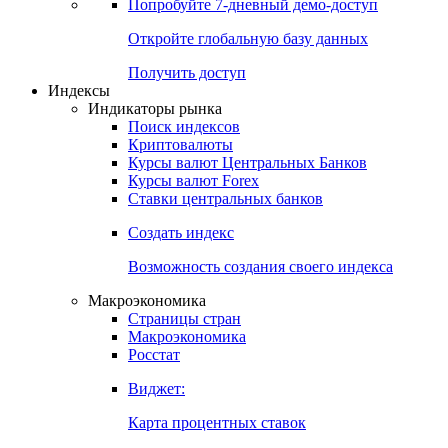
Попробуйте
7-дневный
демо-доступ
Откройте глобальную базу данных
Получить доступ
Индексы
Индикаторы рынка
Поиск индексов
Криптовалюты
Курсы валют Центральных Банков
Курсы валют Forex
Ставки центральных банков
Создать индекс
Возможность создания своего индекса
Макроэкономика
Страницы стран
Макроэкономика
Росстат
Виджет:
Карта процентных ставок