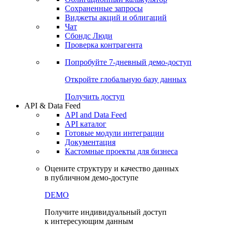
Сохраненные запросы
Виджеты акций и облигаций
Чат
Сбондс Люди
Проверка контрагента
Попробуйте
7-дневный
демо-доступ
Откройте глобальную базу данных
Получить доступ
API & Data Feed
API and Data Feed
API каталог
Готовые модули интеграции
Документация
Кастомные проекты для бизнеса
Оцените структуру и качество данных
в публичном демо-доступе
DEMO
Получите индивидуальный доступ
к интересующим данным