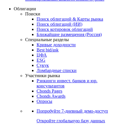
Облигации
Поиски
Поиск облигаций & Карты рынка
Поиск облигаций (ИИ)
Поиск котировок облигаций
Ближайшие размещения (Россия)
Специальные разделы
Кривые доходности
Best bid/ask
ЦФА
ESG
Сукук
Ломбардные списки
Участники рынка
Рэнкинги инвест. банков и юр.
консультантов
Cbonds Pages
Cbonds Awards
Опросы
Попробуйте
7-дневный
демо-доступ
Откройте глобальную базу данных