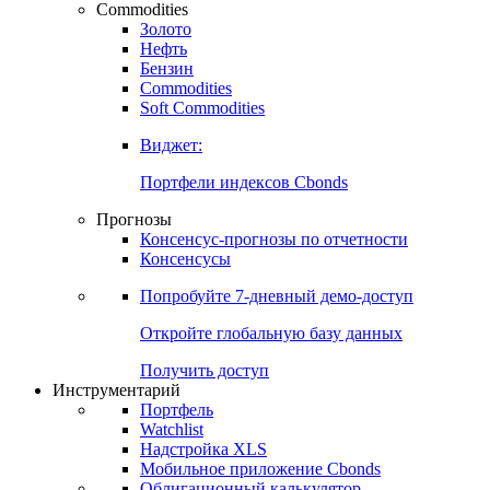
Commodities
Золото
Нефть
Бензин
Commodities
Soft Commodities
Виджет:
Портфели индексов Cbonds
Прогнозы
Консенсус-прогнозы по отчетности
Консенсусы
Попробуйте
7-дневный
демо-доступ
Откройте глобальную базу данных
Получить доступ
Инструментарий
Портфель
Watchlist
Надстройка XLS
Мобильное приложение Cbonds
Облигационный калькулятор