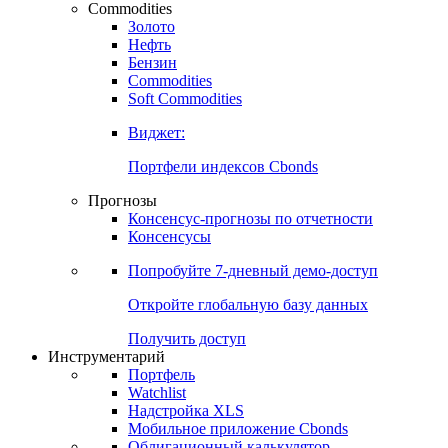
Commodities
Золото
Нефть
Бензин
Commodities
Soft Commodities
Виджет:
Портфели индексов Cbonds
Прогнозы
Консенсус-прогнозы по отчетности
Консенсусы
Попробуйте
7-дневный
демо-доступ
Откройте глобальную базу данных
Получить доступ
Инструментарий
Портфель
Watchlist
Надстройка XLS
Мобильное приложение Cbonds
Облигационный калькулятор