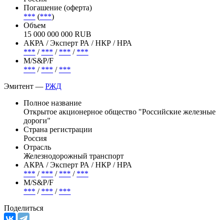
Погашение (оферта)
***
(
***
)
Объем
15 000 000 000 RUB
АКРА / Эксперт РА / НКР / НРА
***
/
***
/
***
/
***
М/S&P/F
***
/
***
/
***
Эмитент —
РЖД
Полное название
Открытое акционерное общество "Российские железные
дороги"
Страна регистрации
Россия
Отрасль
Железнодорожный транспорт
АКРА / Эксперт РА / НКР / НРА
***
/
***
/
***
/
***
М/S&P/F
***
/
***
/
***
Поделиться