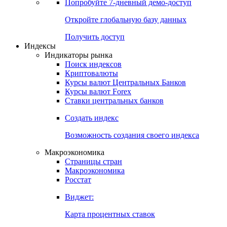
Попробуйте
7-дневный
демо-доступ
Откройте глобальную базу данных
Получить доступ
Индексы
Индикаторы рынка
Поиск индексов
Криптовалюты
Курсы валют Центральных Банков
Курсы валют Forex
Ставки центральных банков
Создать индекс
Возможность создания своего индекса
Макроэкономика
Страницы стран
Макроэкономика
Росстат
Виджет:
Карта процентных ставок