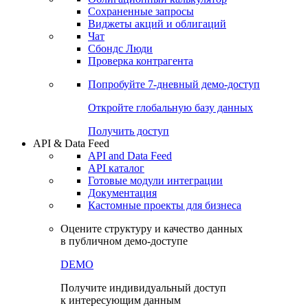
Сохраненные запросы
Виджеты акций и облигаций
Чат
Сбондс Люди
Проверка контрагента
Попробуйте
7-дневный
демо-доступ
Откройте глобальную базу данных
Получить доступ
API & Data Feed
API and Data Feed
API каталог
Готовые модули интеграции
Документация
Кастомные проекты для бизнеса
Оцените структуру и качество данных
в публичном демо-доступе
DEMO
Получите индивидуальный доступ
к интересующим данным