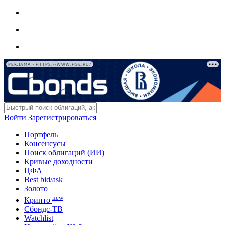
РЕКЛАМА • HTTPS://WWW.HSE.RU/
Войти
Зарегистрироваться
Портфель
Консенсусы
Поиск облигаций (ИИ)
Кривые доходности
ЦФА
Best bid/ask
Золото
new
Крипто
Сбондс-ТВ
Watchlist