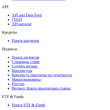
API
API and Data Feed
710-П
API каталог
Кредиты
Поиск кредитов
Индексы
Поиск индексов
Страницы стран
Создать индекс
Консенсусы
Консенсус-прогнозы по отчетности
Макроэкономика
Росстат
Виджет: Карта процентных ставок
ETF & Funds
Поиск ETF & Funds