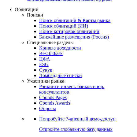
Облигации
Поиски
Поиск облигаций & Карты рынка
Поиск облигаций (ИИ)
Поиск котировок облигаций
Ближайшие размещения (Россия)
Специальные разделы
Кривые доходности
Best bid/ask
ЦФА
ESG
Сукук
Ломбардные списки
Участники рынка
Рэнкинги инвест. банков и юр.
консультантов
Cbonds Pages
Cbonds Awards
Опросы
Попробуйте
7-дневный
демо-доступ
Откройте глобальную базу данных