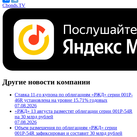
Cbonds.TV
Другие новости компании
Ставка 11-го купона по облигациям «РЖД» серии 001P-
46R установлена на уровне 15.71% годовых
07.08.2026
«РЖД» 13 августа разместят облигации серии 001Р-54R
на 30 млрд рублей
07.08.2026
Объем размещения по облигациям «РЖД» серии
001Р-54R зафиксирован и составит 30 млрд рублей