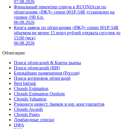
07.08.2026
Финальный ориентир спреда к RUONIAсрi по
облигациям «РЖД» серии 001Р-54R установлен на
уровне 190 б.п.
06.08.2026
Книга заявок по облигациям «РЖД» серии 001Р-54R
объемом не менее 15 млрд рублей открыта сегодня до
15:00 (мск)
06.08.2026
Облигации
Поиск облигаций & Карты рынка
Поиск облигаций (ИИ)
Ближайшие размещения (Россия)
Поиск котировок облигаций
Best bid/ask
Cbonds Estimation
Cbonds Estimation Onshore
Cbonds Valuation
Рэнкинги инвест. банков и юр. консультантов
Cbonds Awards
Cbonds Pages
Ломбардные списки
ЦФА