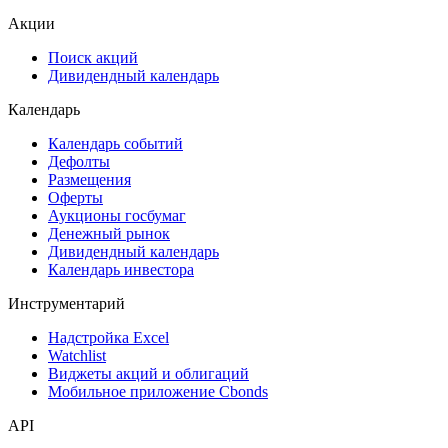
ЦФА
ESG
Сукук
Самые популярные облигации на Cbonds.ru
Акции
Поиск акций
Дивидендный календарь
Календарь
Календарь событий
Дефолты
Размещения
Оферты
Аукционы госбумаг
Денежный рынок
Дивидендный календарь
Календарь инвестора
Инструментарий
Надстройка Excel
Watchlist
Виджеты акций и облигаций