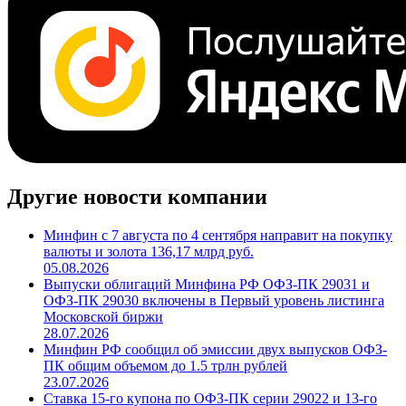
Cbonds.TV
Другие новости компании
Минфин с 7 августа по 4 сентября направит на покупку
валюты и золота 136,17 млрд руб.
05.08.2026
Выпуски облигаций Минфина РФ ОФЗ-ПК 29031 и
ОФЗ-ПК 29030 включены в Первый уровень листинга
Московской биржи
28.07.2026