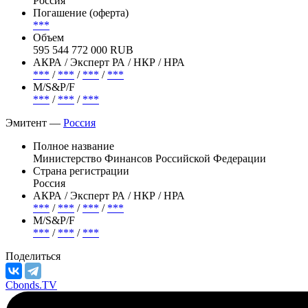
Статус
В обращении
Страна риска
Россия
Погашение (оферта)
***
Объем
595 544 772 000 RUB
АКРА / Эксперт РА / НКР / НРА
***
/
***
/
***
/
***
М/S&P/F
***
/
***
/
***
Эмитент —
Россия
Полное название
Министерство Финансов Российской Федерации
Страна регистрации
Россия
АКРА / Эксперт РА / НКР / НРА
***
/
***
/
***
/
***
М/S&P/F
***
/
***
/
***
Поделиться