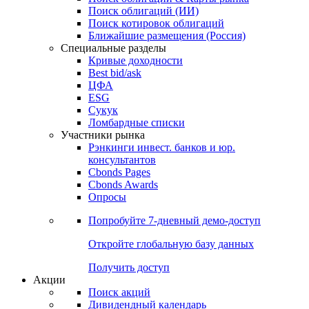
Облигации
Поиски
Поиск облигаций & Карты рынка
Поиск облигаций (ИИ)
Поиск котировок облигаций
Ближайшие размещения (Россия)
Специальные разделы
Кривые доходности
Best bid/ask
ЦФА
ESG
Сукук
Ломбардные списки
Участники рынка
Рэнкинги инвест. банков и юр.
консультантов
Cbonds Pages
Cbonds Awards
Опросы
Попробуйте
7-дневный
демо-доступ
Откройте глобальную базу данных