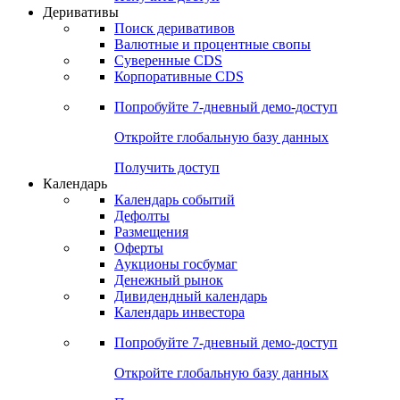
Откройте глобальную базу данных
Получить доступ
Деривативы
Поиск деривативов
Валютные и процентные свопы
Суверенные CDS
Корпоративные CDS
Попробуйте
7-дневный
демо-доступ
Откройте глобальную базу данных
Получить доступ
Календарь
Календарь событий
Дефолты
Размещения
Оферты
Аукционы госбумаг
Денежный рынок
Дивидендный календарь
Календарь инвестора