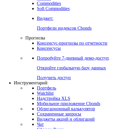
Commodities
Золото
Нефть
Бензин
Commodities
Soft Commodities
Виджет:
Портфели индексов Cbonds
Прогнозы
Консенсус-прогнозы по отчетности
Консенсусы
Попробуйте
7-дневный
демо-доступ
Откройте глобальную базу данных
Получить доступ
Инструментарий
Портфель
Watchlist
Надстройка XLS
Мобильное приложение Cbonds
Облигационный калькулятор