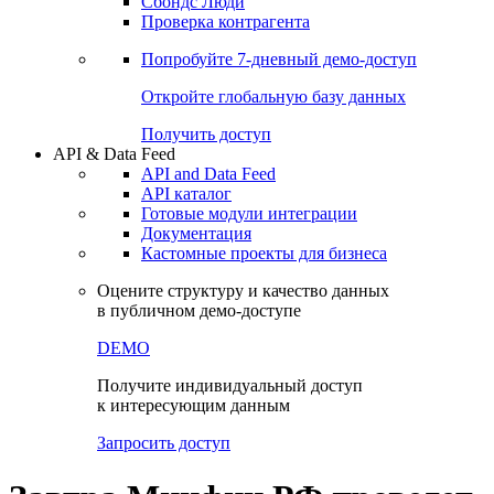
Сохраненные запросы
Виджеты акций и облигаций
Чат
Сбондс Люди
Проверка контрагента
Попробуйте
7-дневный
демо-доступ
Откройте глобальную базу данных
Получить доступ
API & Data Feed
API and Data Feed
API каталог
Готовые модули интеграции
Документация
Кастомные проекты для бизнеса
Оцените структуру и качество данных
в публичном демо-доступе
DEMO
Получите индивидуальный доступ
к интересующим данным