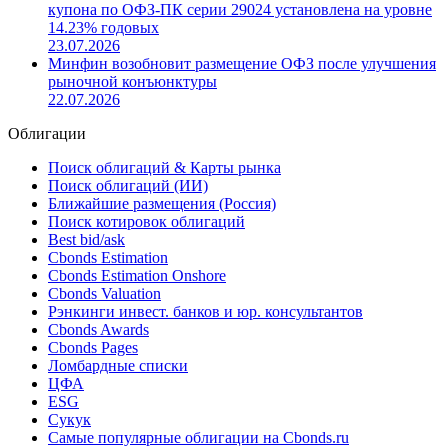
Минфин РФ сообщил об эмиссии двух выпусков ОФЗ-
ПК общим объемом до 1.5 трлн рублей
23.07.2026
Ставка 15-го купона по ОФЗ-ПК серии 29022 и 13-го
купона по ОФЗ-ПК серии 29024 установлена на уровне
14.23% годовых
23.07.2026
Минфин возобновит размещение ОФЗ после улучшения
рыночной конъюнктуры
22.07.2026
Облигации
Поиск облигаций & Карты рынка
Поиск облигаций (ИИ)
Ближайшие размещения (Россия)
Поиск котировок облигаций
Best bid/ask
Cbonds Estimation
Cbonds Estimation Onshore
Cbonds Valuation
Рэнкинги инвест. банков и юр. консультантов
Cbonds Awards
Cbonds Pages
Ломбардные списки