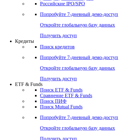
Получить доступ
Акции
Поиск акций
Дивидендный календарь
Российские IPO/SPO
Попробуйте
7-дневный
демо-доступ
Откройте глобальную базу данных
Получить доступ
Кредиты
Поиск кредитов
Попробуйте
7-дневный
демо-доступ
Откройте глобальную базу данных
Получить доступ
ETF & Funds
Поиск ETF & Funds
Сравнение ETF & Funds
Поиск ПИФ
Поиск Mutual Funds
Попробуйте
7-дневный
демо-доступ