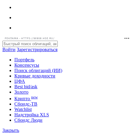
РЕКЛАМА • HTTPS://WWW.HSE.RU/
Войти
Зарегистрироваться
Портфель
Консенсусы
Поиск облигаций (ИИ)
Кривые доходности
ЦФА
Best bid/ask
Золото
new
Крипто
Сбондс-ТВ
Watchlist