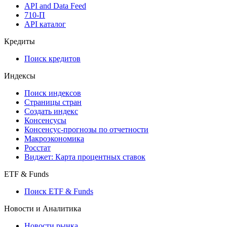
Мобильное приложение Cbonds
API
API and Data Feed
710-П
API каталог
Кредиты
Поиск кредитов
Индексы
Поиск индексов
Страницы стран
Создать индекс
Консенсусы
Консенсус-прогнозы по отчетности
Макроэкономика
Росстат
Виджет: Карта процентных ставок
ETF & Funds
Поиск ETF & Funds