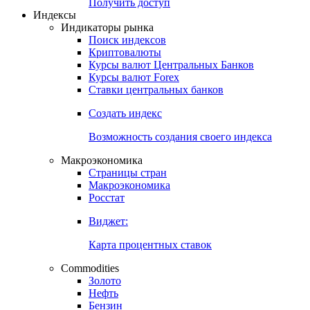
Попробуйте
7-дневный
демо-доступ
Откройте глобальную базу данных
Получить доступ
Индексы
Индикаторы рынка
Поиск индексов
Криптовалюты
Курсы валют Центральных Банков
Курсы валют Forex
Ставки центральных банков
Создать индекс
Возможность создания своего индекса
Макроэкономика
Страницы стран
Макроэкономика
Росстат
Виджет:
Карта процентных ставок