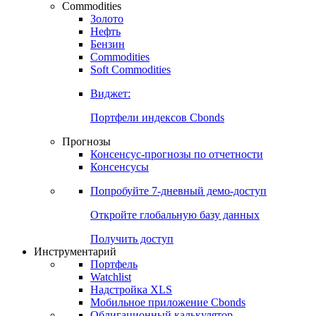
Commodities
Золото
Нефть
Бензин
Commodities
Soft Commodities
Виджет:
Портфели индексов Cbonds
Прогнозы
Консенсус-прогнозы по отчетности
Консенсусы
Попробуйте
7-дневный
демо-доступ
Откройте глобальную базу данных
Получить доступ
Инструментарий
Портфель
Watchlist
Надстройка XLS
Мобильное приложение Cbonds
Облигационный калькулятор