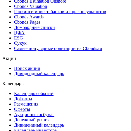
Cbonds Estimation Onshore
Cbonds Valuation
Рэнкинги инвест. банков и юр. консультантов
Cbonds Awards
Cbonds Pages
Ломбардные списки
ЦФА
ESG
Сукук
Самые популярные облигации на Cbonds.ru
Акции
Поиск акций
Дивидендный календарь
Календарь
Календарь событий
Дефолты
Размещения
Оферты
Аукционы госбумаг
Денежный рынок
Дивидендный календарь
Календарь инвестора