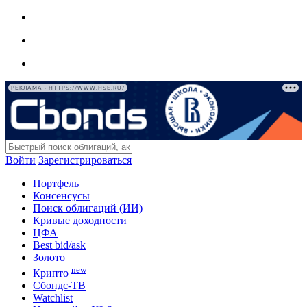
РЕКЛАМА • HTTPS://WWW.HSE.RU/
Войти
Зарегистрироваться
Портфель
Консенсусы
Поиск облигаций (ИИ)
Кривые доходности
ЦФА
Best bid/ask
Золото
new
Крипто
Сбондс-ТВ
Watchlist