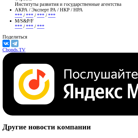
Институты развития и государственные агентства
АКРА / Эксперт РА / НКР / НРА
***
/
***
/
***
/
***
М/S&P/F
***
/
***
/
***
Поделиться
Cbonds.TV
Другие новости компании