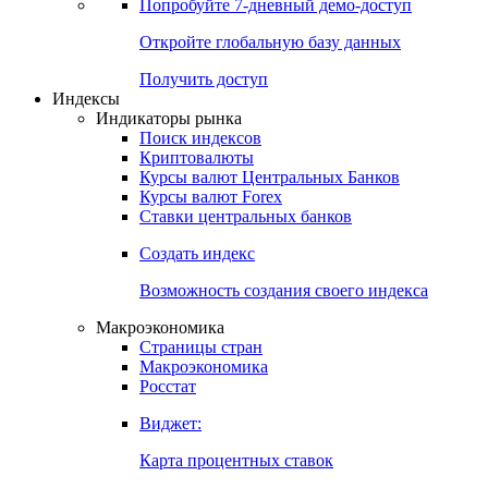
Попробуйте
7-дневный
демо-доступ
Откройте глобальную базу данных
Получить доступ
Индексы
Индикаторы рынка
Поиск индексов
Криптовалюты
Курсы валют Центральных Банков
Курсы валют Forex
Ставки центральных банков
Создать индекс
Возможность создания своего индекса
Макроэкономика
Страницы стран
Макроэкономика
Росстат
Виджет:
Карта процентных ставок