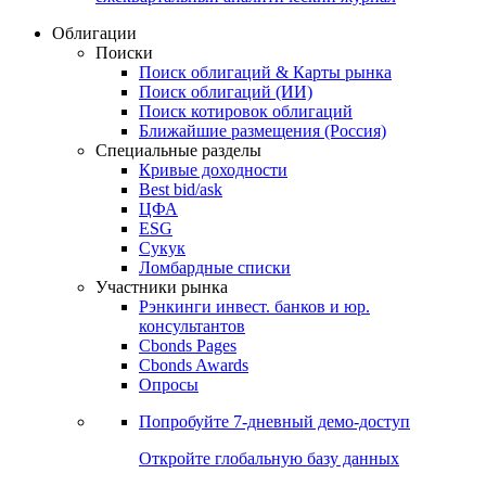
Облигации
Поиски
Поиск облигаций & Карты рынка
Поиск облигаций (ИИ)
Поиск котировок облигаций
Ближайшие размещения (Россия)
Специальные разделы
Кривые доходности
Best bid/ask
ЦФА
ESG
Сукук
Ломбардные списки
Участники рынка
Рэнкинги инвест. банков и юр.
консультантов
Cbonds Pages
Cbonds Awards
Опросы
Попробуйте
7-дневный
демо-доступ
Откройте глобальную базу данных