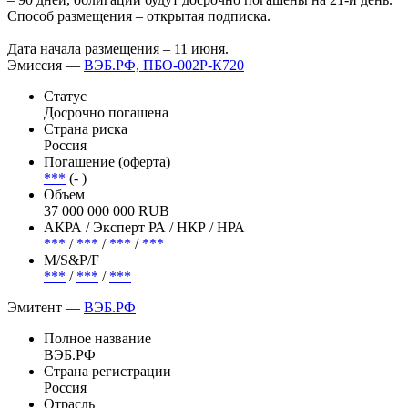
Способ размещения – открытая подписка.
Дата начала размещения – 11 июня.
Эмиссия —
ВЭБ.РФ, ПБО-002Р-К720
Статус
Досрочно погашена
Страна риска
Россия
Погашение (оферта)
***
(- )
Объем
37 000 000 000 RUB
АКРА / Эксперт РА / НКР / НРА
***
/
***
/
***
/
***
М/S&P/F
***
/
***
/
***
Эмитент —
ВЭБ.РФ
Полное название
ВЭБ.РФ
Страна регистрации
Россия
Отрасль