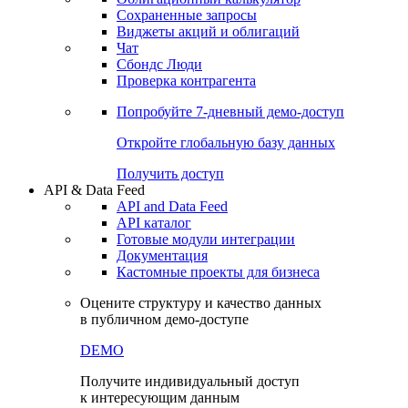
Сохраненные запросы
Виджеты акций и облигаций
Чат
Сбондс Люди
Проверка контрагента
Попробуйте
7-дневный
демо-доступ
Откройте глобальную базу данных
Получить доступ
API & Data Feed
API and Data Feed
API каталог
Готовые модули интеграции
Документация
Кастомные проекты для бизнеса
Оцените структуру и качество данных
в публичном демо-доступе
DEMO
Получите индивидуальный доступ
к интересующим данным