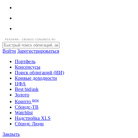
РЕКЛАМА • CBONDS-CONGRESS.RU
Войти
Зарегистрироваться
Портфель
Консенсусы
Поиск облигаций (ИИ)
Кривые доходности
ЦФА
Best bid/ask
Золото
new
Крипто
Сбондс-ТВ
Watchlist
Надстройка XLS