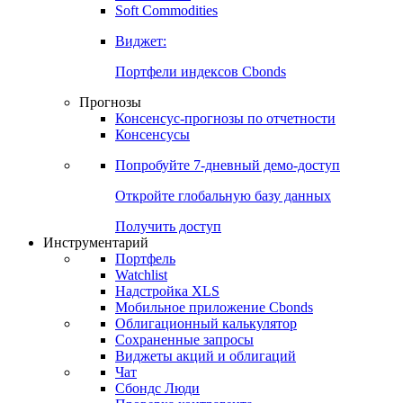
Золото
Нефть
Бензин
Commodities
Soft Commodities
Виджет:
Портфели индексов Cbonds
Прогнозы
Консенсус-прогнозы по отчетности
Консенсусы
Попробуйте
7-дневный
демо-доступ
Откройте глобальную базу данных
Получить доступ
Инструментарий
Портфель
Watchlist
Надстройка XLS
Мобильное приложение Cbonds
Облигационный калькулятор
Сохраненные запросы