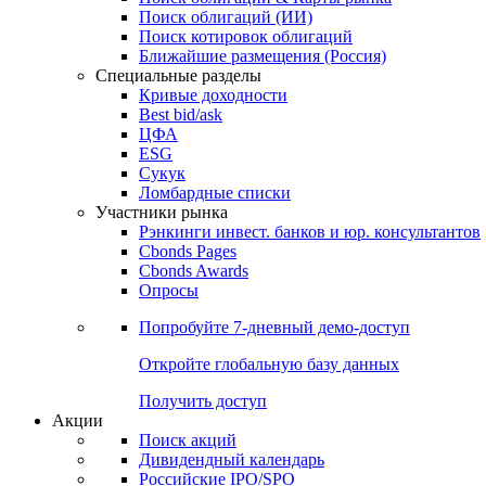
Облигации
Поиски
Поиск облигаций & Карты рынка
Поиск облигаций (ИИ)
Поиск котировок облигаций
Ближайшие размещения (Россия)
Специальные разделы
Кривые доходности
Best bid/ask
ЦФА
ESG
Сукук
Ломбардные списки
Участники рынка
Рэнкинги инвест. банков и юр. консультантов
Cbonds Pages
Cbonds Awards
Опросы
Попробуйте
7-дневный
демо-доступ
Откройте глобальную базу данных
Получить доступ