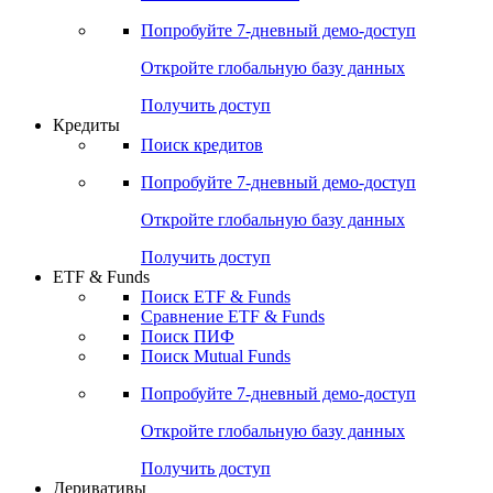
Акции
Поиск акций
Дивидендный календарь
Российские IPO/SPO
Попробуйте
7-дневный
демо-доступ
Откройте глобальную базу данных
Получить доступ
Кредиты
Поиск кредитов
Попробуйте
7-дневный
демо-доступ
Откройте глобальную базу данных
Получить доступ
ETF & Funds
Поиск ETF & Funds
Сравнение ETF & Funds
Поиск ПИФ
Поиск Mutual Funds
Попробуйте
7-дневный
демо-доступ