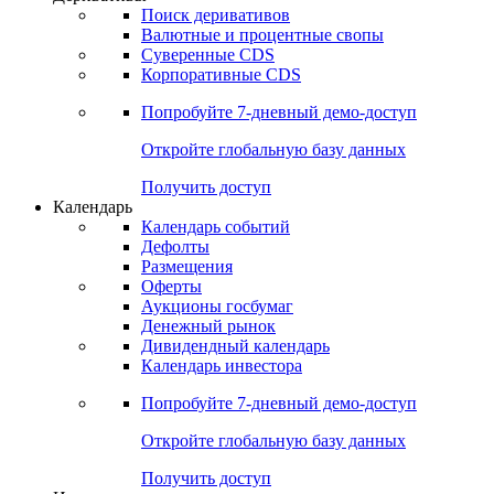
Откройте глобальную базу данных
Получить доступ
Деривативы
Поиск деривативов
Валютные и процентные свопы
Суверенные CDS
Корпоративные CDS
Попробуйте
7-дневный
демо-доступ
Откройте глобальную базу данных
Получить доступ
Календарь
Календарь событий
Дефолты
Размещения
Оферты
Аукционы госбумаг
Денежный рынок
Дивидендный календарь
Календарь инвестора
Попробуйте
7-дневный
демо-доступ