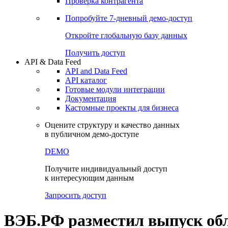
Виджеты акций и облигаций
Чат
Сбондс Люди
Проверка контрагента
Попробуйте
7-дневный
демо-доступ
Откройте глобальную базу данных
Получить доступ
API & Data Feed
API and Data Feed
API каталог
Готовые модули интеграции
Документация
Кастомные проекты для бизнеса
Оцените структуру и качество данных
в публичном демо-доступе
DEMO
Получите индивидуальный доступ
к интересующим данным
Запросить доступ