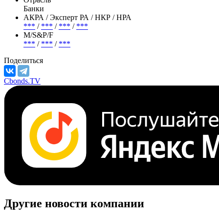
Банки
АКРА / Эксперт РА / НКР / НРА
***
/
***
/
***
/
***
М/S&P/F
***
/
***
/
***
Поделиться
Cbonds.TV
Другие новости компании