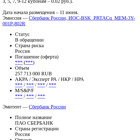
3, 5, 7, 9-12 купонам – 0.02 руб.).
Дата начала размещения – 11 июня.
Эмиссия —
Сбербанк России, ИОС-BSK_PRTACq_MEM-3Y-
001Р-802R
Статус
В обращении
Страна риска
Россия
Погашение (оферта)
***
(
***
)
Объем
257 713 000 RUB
АКРА / Эксперт РА / НКР / НРА
***
/
***
/
***
/
***
М/S&P/F
***
/
***
/
***
Эмитент —
Сбербанк России
Полное название
ПАО СБЕРБАНК
Страна регистрации
Россия
Отрасль