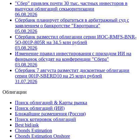
"Сбер" привлек почти 30 тыс. частных инвесторов в
выпуски облигаций секьюритизации
06.08.2026
Сбербанк планирует обратиться в арбитражный суд с
заявлением о банкротстве "Евротранса"
05.08.2026
Сбербанк разместил облигации серии ИОС-RMFS-BNR-
5Q-001Р-805R на 34.5 млн рублей
03.08.2026
Изменение правил инвестирования с приходом ИИ на
финрынок обсудят на конференции "Сбера"
03.08.2026
Сбербанк 7 августа разместит дисконтные облигации
серии 001Р-SBERD10 на 25 млрд рублей
31.07.2026
Облигации
Поиск облигаций & Карты рынка
Поиск облигаций (ИИ)
Ближайшие размещения (Россия)
Поиск котировок облигаций
Best bid/ask
Cbonds Estimation
Cbonds Estimation Onshore