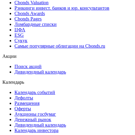
Cbonds Valuation
Рэнкинги инвест. банков и юр. консультантов
Cbonds Awards
Cbonds Pages
Ломбардные списки
ЦФА
ESG
Сукук
Самые популярные облигации на Cbonds.ru
Акции
Поиск акций
Дивидендный календарь
Календарь
Календарь событий
Дефолты
Размещения
Оферты
Аукционы госбумаг
Денежный рынок
Дивидендный календарь
Календарь инвестора