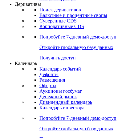
Деривативы
Поиск деривативов
Валютные и процентные свопы
Суверенные CDS
Корпоративные CDS
Попробуйте
7-дневный
демо-доступ
Откройте глобальную базу данных
Получить доступ
Календарь
Календарь событий
Дефолты
Размещения
Оферты
Аукционы госбумаг
Денежный рынок
Дивидендный календарь
Календарь инвестора
Попробуйте
7-дневный
демо-доступ
Откройте глобальную базу данных