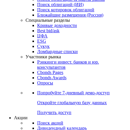
Поиск облигаций (ИИ)
Поиск котировок облигаций
Ближайшие размещения (Россия)
Специальные разделы
Кривые доходности
Best bid/ask
ЦФА
ESG
Сукук
Ломбардные списки
Участники рынка
Рэнкинги инвест. банков и юр.
консультантов
Cbonds Pages
Cbonds Awards
Опросы
Попробуйте
7-дневный
демо-доступ
Откройте глобальную базу данных
Получить доступ
Акции
Поиск акций
Дивидендный календарь