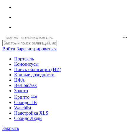
РЕКЛАМА • HTTPS://WWW.HSE.RU/
Войти
Зарегистрироваться
Портфель
Консенсусы
Поиск облигаций (ИИ)
Кривые доходности
ЦФА
Best bid/ask
Золото
new
Крипто
Сбондс-ТВ
Watchlist
Надстройка XLS
Сбондс Люди
Закрыть