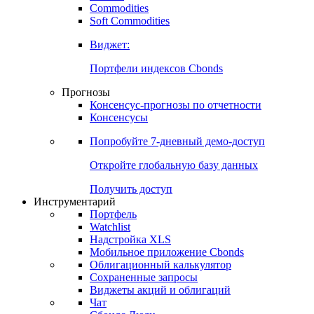
Commodities
Soft Commodities
Виджет:
Портфели индексов Cbonds
Прогнозы
Консенсус-прогнозы по отчетности
Консенсусы
Попробуйте
7-дневный
демо-доступ
Откройте глобальную базу данных
Получить доступ
Инструментарий
Портфель
Watchlist
Надстройка XLS
Мобильное приложение Cbonds
Облигационный калькулятор
Сохраненные запросы
Виджеты акций и облигаций
Чат