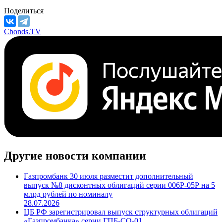
Поделиться
Cbonds.TV
Другие новости компании
Газпромбанк 30 июля разместит дополнительный
выпуск №8 дисконтных облигаций серии 006Р-05Р на 5
млрд рублей по номиналу
28.07.2026
ЦБ РФ зарегистрировал выпуск структурных облигаций
«Газпромбанка» серии ГПБ-СО-01