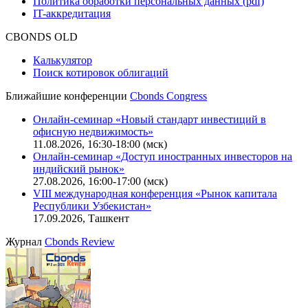
Политика обработки персональных данных (pdf)
IT-аккредитация
CBONDS OLD
Калькулятор
Поиск котировок облигаций
Ближайшие конференции
Cbonds Congress
Онлайн-семинар «Новый стандарт инвестиций в
офисную недвижимость»
11.08.2026, 16:30-18:00 (мск)
Онлайн-семинар «Доступ иностранных инвесторов на
индийский рынок»
27.08.2026, 16:00-17:00 (мск)
VIII международная конференция «Рынок капитала
Республики Узбекистан»
17.09.2026, Ташкент
Журнал
Cbonds Review