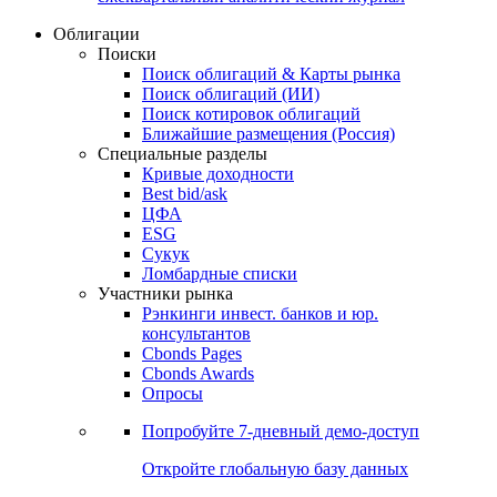
Облигации
Поиски
Поиск облигаций & Карты рынка
Поиск облигаций (ИИ)
Поиск котировок облигаций
Ближайшие размещения (Россия)
Специальные разделы
Кривые доходности
Best bid/ask
ЦФА
ESG
Сукук
Ломбардные списки
Участники рынка
Рэнкинги инвест. банков и юр.
консультантов
Cbonds Pages
Cbonds Awards
Опросы
Попробуйте
7-дневный
демо-доступ
Откройте глобальную базу данных