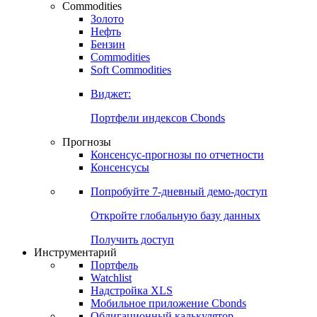
Commodities
Золото
Нефть
Бензин
Commodities
Soft Commodities
Виджет:
Портфели индексов Cbonds
Прогнозы
Консенсус-прогнозы по отчетности
Консенсусы
Попробуйте
7-дневный
демо-доступ
Откройте глобальную базу данных
Получить доступ
Инструментарий
Портфель
Watchlist
Надстройка XLS
Мобильное приложение Cbonds
Облигационный калькулятор