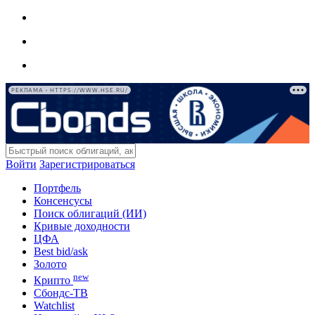
РЕКЛАМА • HTTPS://WWW.HSE.RU/
Войти
Зарегистрироваться
Портфель
Консенсусы
Поиск облигаций (ИИ)
Кривые доходности
ЦФА
Best bid/ask
Золото
new
Крипто
Сбондс-ТВ
Watchlist