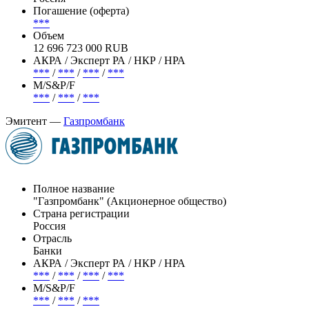
Погашение (оферта)
***
Объем
12 696 723 000 RUB
АКРА / Эксперт РА / НКР / НРА
***
/
***
/
***
/
***
М/S&P/F
***
/
***
/
***
Эмитент —
Газпромбанк
Полное название
"Газпромбанк" (Акционерное общество)
Страна регистрации
Россия
Отрасль
Банки
АКРА / Эксперт РА / НКР / НРА
***
/
***
/
***
/
***
М/S&P/F
***
/
***
/
***