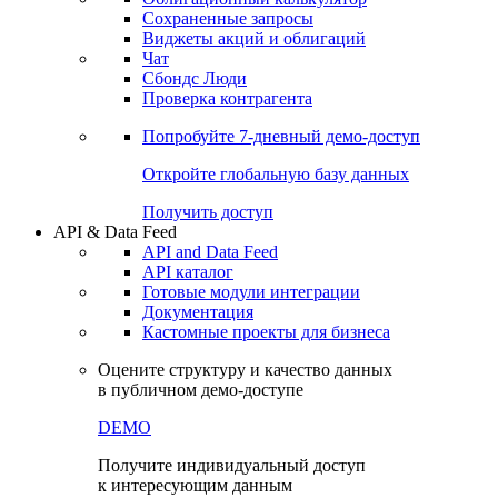
Сохраненные запросы
Виджеты акций и облигаций
Чат
Сбондс Люди
Проверка контрагента
Попробуйте
7-дневный
демо-доступ
Откройте глобальную базу данных
Получить доступ
API & Data Feed
API and Data Feed
API каталог
Готовые модули интеграции
Документация
Кастомные проекты для бизнеса
Оцените структуру и качество данных
в публичном демо-доступе
DEMO
Получите индивидуальный доступ
к интересующим данным