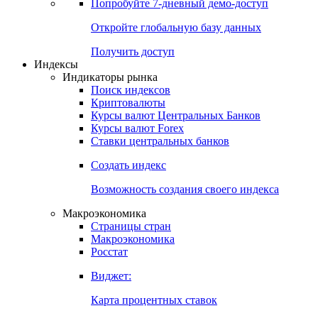
Попробуйте
7-дневный
демо-доступ
Откройте глобальную базу данных
Получить доступ
Индексы
Индикаторы рынка
Поиск индексов
Криптовалюты
Курсы валют Центральных Банков
Курсы валют Forex
Ставки центральных банков
Создать индекс
Возможность создания своего индекса
Макроэкономика
Страницы стран
Макроэкономика
Росстат
Виджет:
Карта процентных ставок