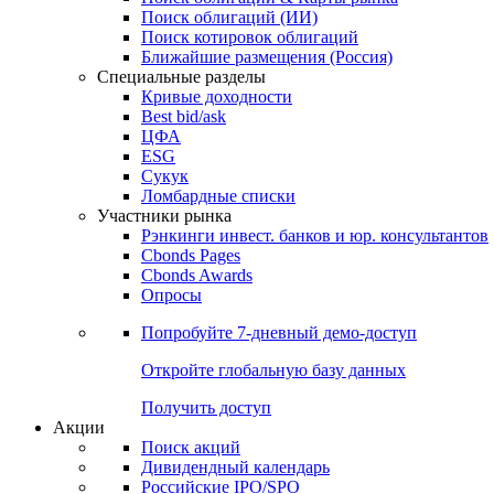
Облигации
Поиски
Поиск облигаций & Карты рынка
Поиск облигаций (ИИ)
Поиск котировок облигаций
Ближайшие размещения (Россия)
Специальные разделы
Кривые доходности
Best bid/ask
ЦФА
ESG
Сукук
Ломбардные списки
Участники рынка
Рэнкинги инвест. банков и юр. консультантов
Cbonds Pages
Cbonds Awards
Опросы
Попробуйте
7-дневный
демо-доступ
Откройте глобальную базу данных
Получить доступ