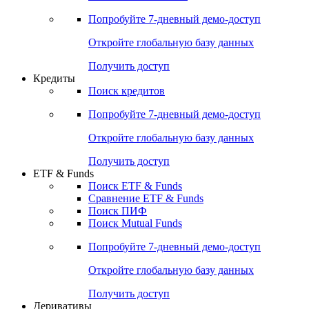
Акции
Поиск акций
Дивидендный календарь
Российские IPO/SPO
Попробуйте
7-дневный
демо-доступ
Откройте глобальную базу данных
Получить доступ
Кредиты
Поиск кредитов
Попробуйте
7-дневный
демо-доступ
Откройте глобальную базу данных
Получить доступ
ETF & Funds
Поиск ETF & Funds
Сравнение ETF & Funds
Поиск ПИФ
Поиск Mutual Funds
Попробуйте
7-дневный
демо-доступ