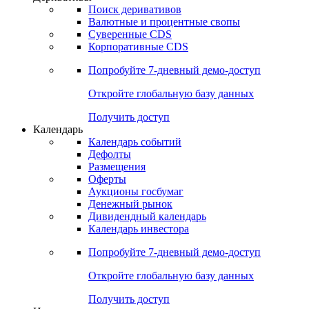
Откройте глобальную базу данных
Получить доступ
Деривативы
Поиск деривативов
Валютные и процентные свопы
Суверенные CDS
Корпоративные CDS
Попробуйте
7-дневный
демо-доступ
Откройте глобальную базу данных
Получить доступ
Календарь
Календарь событий
Дефолты
Размещения
Оферты
Аукционы госбумаг
Денежный рынок
Дивидендный календарь
Календарь инвестора
Попробуйте
7-дневный
демо-доступ