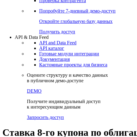
Виджеты акций и облигаций
Чат
Сбондс Люди
Проверка контрагента
Попробуйте
7-дневный
демо-доступ
Откройте глобальную базу данных
Получить доступ
API & Data Feed
API and Data Feed
API каталог
Готовые модули интеграции
Документация
Кастомные проекты для бизнеса
Оцените структуру и качество данных
в публичном демо-доступе
DEMO
Получите индивидуальный доступ
к интересующим данным
Запросить доступ