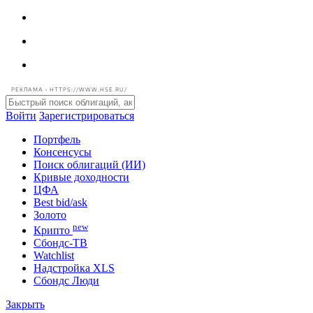
РЕКЛАМА • HTTPS://WWW.HSE.RU/
Войти
Зарегистрироваться
Портфель
Консенсусы
Поиск облигаций (ИИ)
Кривые доходности
ЦФА
Best bid/ask
Золото
new
Крипто
Сбондс-ТВ
Watchlist
Надстройка XLS