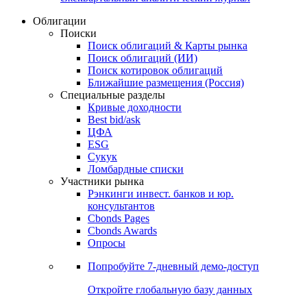
Облигации
Поиски
Поиск облигаций & Карты рынка
Поиск облигаций (ИИ)
Поиск котировок облигаций
Ближайшие размещения (Россия)
Специальные разделы
Кривые доходности
Best bid/ask
ЦФА
ESG
Сукук
Ломбардные списки
Участники рынка
Рэнкинги инвест. банков и юр.
консультантов
Cbonds Pages
Cbonds Awards
Опросы
Попробуйте
7-дневный
демо-доступ
Откройте глобальную базу данных