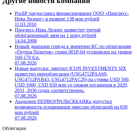
Другие новости компании
РосБР предоставил финансирование ООО «Прогресс-
Нева Лизинг» в размере 138 млн рублей
11.03.2010
Прогресс-Нева Лизинг разместит третий
облигационный заем на 1 млрд рублей
14.04.2008
Новый диапазон спреда к значению КС по облигациям
«Группа Позитив» серии 001Р-04 установлен на уровне
160-170 б.п.
07.08.2026
Новые выпуски: эмитент ICON INVESTMENTS SIX
разместил еврооблигации (USG4712PAA69,
USG4712PAB43, USG4712PAC26) на суммы USD 500,
USD 1000, USD 650 млн со сроком погашения в 2029,
2031, 2036 годах соответственно.
07.08.2026
Акционер ПЕРВОУРАЛЬСКБАНКа допустил
возможность оспаривания эмиссии облигаций на 830
млн рублей
07.08.2026
Облигации