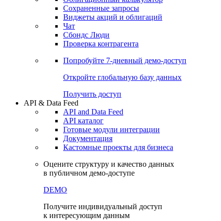
Сохраненные запросы
Виджеты акций и облигаций
Чат
Сбондс Люди
Проверка контрагента
Попробуйте
7-дневный
демо-доступ
Откройте глобальную базу данных
Получить доступ
API & Data Feed
API and Data Feed
API каталог
Готовые модули интеграции
Документация
Кастомные проекты для бизнеса
Оцените структуру и качество данных
в публичном демо-доступе
DEMO
Получите индивидуальный доступ
к интересующим данным