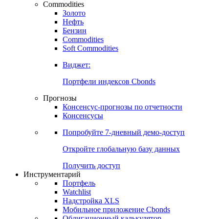
Commodities
Золото
Нефть
Бензин
Commodities
Soft Commodities
Виджет:
Портфели индексов Cbonds
Прогнозы
Консенсус-прогнозы по отчетности
Консенсусы
Попробуйте
7-дневный
демо-доступ
Откройте глобальную базу данных
Получить доступ
Инструментарий
Портфель
Watchlist
Надстройка XLS
Мобильное приложение Cbonds
Облигационный калькулятор