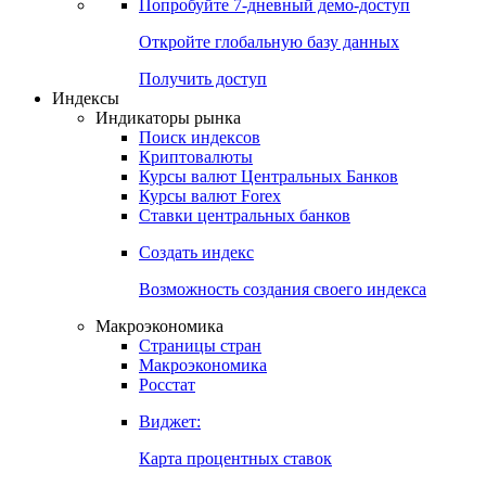
Попробуйте
7-дневный
демо-доступ
Откройте глобальную базу данных
Получить доступ
Индексы
Индикаторы рынка
Поиск индексов
Криптовалюты
Курсы валют Центральных Банков
Курсы валют Forex
Ставки центральных банков
Создать индекс
Возможность создания своего индекса
Макроэкономика
Страницы стран
Макроэкономика
Росстат
Виджет:
Карта процентных ставок