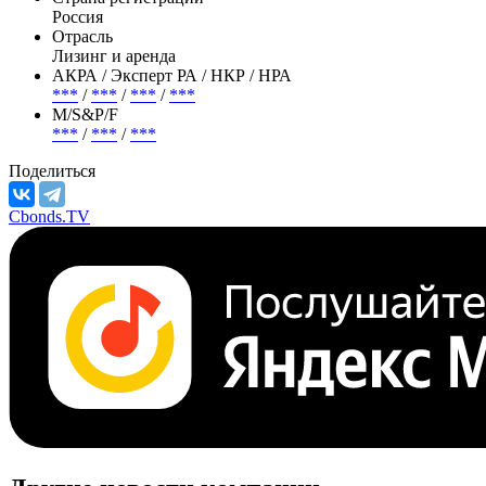
Россия
Отрасль
Лизинг и аренда
АКРА / Эксперт РА / НКР / НРА
***
/
***
/
***
/
***
М/S&P/F
***
/
***
/
***
Поделиться
Cbonds.TV