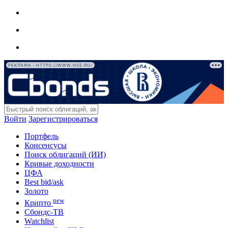
РЕКЛАМА • HTTPS://WWW.HSE.RU/
Войти
Зарегистрироваться
Портфель
Консенсусы
Поиск облигаций (ИИ)
Кривые доходности
ЦФА
Best bid/ask
Золото
new
Крипто
Сбондс-ТВ
Watchlist