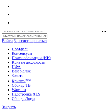
РЕКЛАМА • HTTPS://WWW.HSE.RU/
Войти
Зарегистрироваться
Портфель
Консенсусы
Поиск облигаций (ИИ)
Кривые доходности
ЦФА
Best bid/ask
Золото
new
Крипто
Сбондс-ТВ
Watchlist