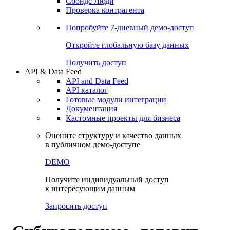
Сохраненные запросы
Виджеты акций и облигаций
Чат
Сбондс Люди
Проверка контрагента
Попробуйте
7-дневный
демо-доступ
Откройте глобальную базу данных
Получить доступ
API & Data Feed
API and Data Feed
API каталог
Готовые модули интеграции
Документация
Кастомные проекты для бизнеса
Оцените структуру и качество данных
в публичном демо-доступе
DEMO
Получите индивидуальный доступ
к интересующим данным