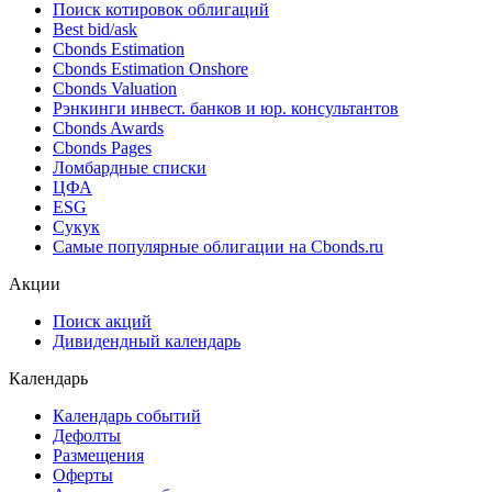
Поиск облигаций & Карты рынка
Поиск облигаций (ИИ)
Ближайшие размещения (Россия)
Поиск котировок облигаций
Best bid/ask
Cbonds Estimation
Cbonds Estimation Onshore
Cbonds Valuation
Рэнкинги инвест. банков и юр. консультантов
Cbonds Awards
Cbonds Pages
Ломбардные списки
ЦФА
ESG
Сукук
Самые популярные облигации на Cbonds.ru
Акции
Поиск акций
Дивидендный календарь
Календарь
Календарь событий