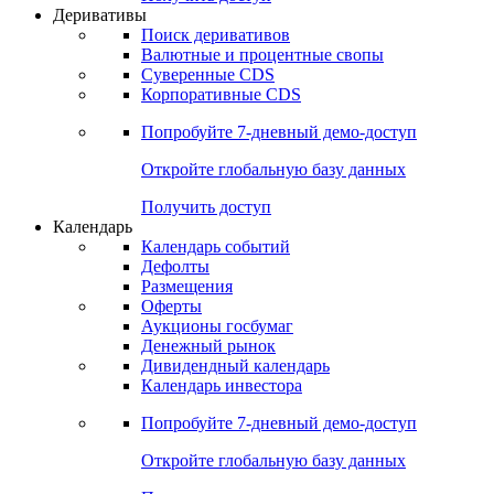
Откройте глобальную базу данных
Получить доступ
Деривативы
Поиск деривативов
Валютные и процентные свопы
Суверенные CDS
Корпоративные CDS
Попробуйте
7-дневный
демо-доступ
Откройте глобальную базу данных
Получить доступ
Календарь
Календарь событий
Дефолты
Размещения
Оферты
Аукционы госбумаг
Денежный рынок
Дивидендный календарь
Календарь инвестора