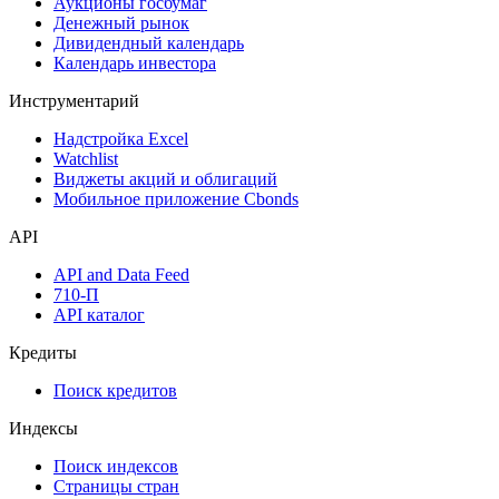
Дефолты
Размещения
Оферты
Аукционы госбумаг
Денежный рынок
Дивидендный календарь
Календарь инвестора
Инструментарий
Надстройка Excel
Watchlist
Виджеты акций и облигаций
Мобильное приложение Cbonds
API
API and Data Feed
710-П
API каталог
Кредиты
Поиск кредитов