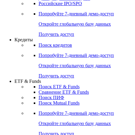
Получить доступ
Акции
Поиск акций
Дивидендный календарь
Российские IPO/SPO
Попробуйте
7-дневный
демо-доступ
Откройте глобальную базу данных
Получить доступ
Кредиты
Поиск кредитов
Попробуйте
7-дневный
демо-доступ
Откройте глобальную базу данных
Получить доступ
ETF & Funds
Поиск ETF & Funds
Сравнение ETF & Funds
Поиск ПИФ
Поиск Mutual Funds
Попробуйте
7-дневный
демо-доступ