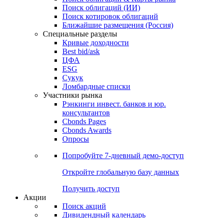
Облигации
Поиски
Поиск облигаций & Карты рынка
Поиск облигаций (ИИ)
Поиск котировок облигаций
Ближайшие размещения (Россия)
Специальные разделы
Кривые доходности
Best bid/ask
ЦФА
ESG
Сукук
Ломбардные списки
Участники рынка
Рэнкинги инвест. банков и юр.
консультантов
Cbonds Pages
Cbonds Awards
Опросы
Попробуйте
7-дневный
демо-доступ
Откройте глобальную базу данных