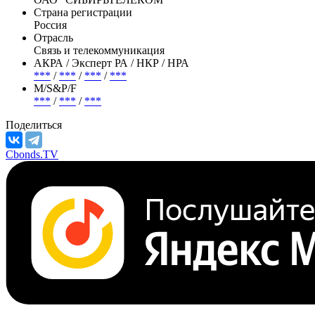
Эмитент —
Ростелеком-Сибирь
Полное название
ОАО "СИБИРЬТЕЛЕКОМ"
Страна регистрации
Россия
Отрасль
Связь и телекоммуникация
АКРА / Эксперт РА / НКР / НРА
***
/
***
/
***
/
***
М/S&P/F
***
/
***
/
***
Поделиться
Cbonds.TV