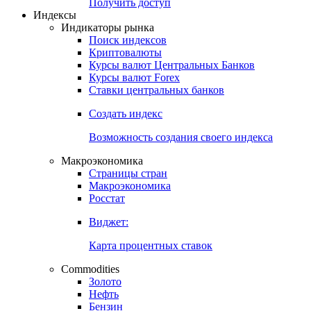
Попробуйте
7-дневный
демо-доступ
Откройте глобальную базу данных
Получить доступ
Индексы
Индикаторы рынка
Поиск индексов
Криптовалюты
Курсы валют Центральных Банков
Курсы валют Forex
Ставки центральных банков
Создать индекс
Возможность создания своего индекса
Макроэкономика
Страницы стран
Макроэкономика
Росстат
Виджет:
Карта процентных ставок