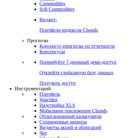
Commodities
Золото
Нефть
Бензин
Commodities
Soft Commodities
Виджет:
Портфели индексов Cbonds
Прогнозы
Консенсус-прогнозы по отчетности
Консенсусы
Попробуйте
7-дневный
демо-доступ
Откройте глобальную базу данных
Получить доступ
Инструментарий
Портфель
Watchlist
Надстройка XLS
Мобильное приложение Cbonds
Облигационный калькулятор