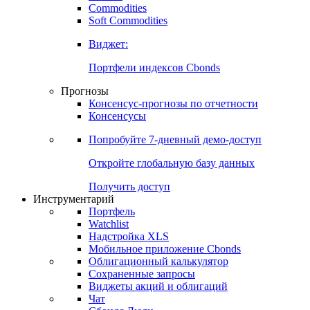
Commodities
Золото
Нефть
Бензин
Commodities
Soft Commodities
Виджет:
Портфели индексов Cbonds
Прогнозы
Консенсус-прогнозы по отчетности
Консенсусы
Попробуйте
7-дневный
демо-доступ
Откройте глобальную базу данных
Получить доступ
Инструментарий
Портфель
Watchlist
Надстройка XLS
Мобильное приложение Cbonds
Облигационный калькулятор