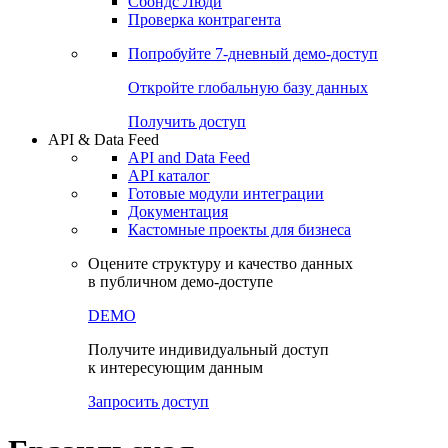
Сохраненные запросы
Виджеты акций и облигаций
Чат
Сбондс Люди
Проверка контрагента
Попробуйте
7-дневный
демо-доступ
Откройте глобальную базу данных
Получить доступ
API & Data Feed
API and Data Feed
API каталог
Готовые модули интеграции
Документация
Кастомные проекты для бизнеса
Оцените структуру и качество данных
в публичном демо-доступе
DEMO
Получите индивидуальный доступ
к интересующим данным