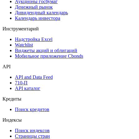
Календарь событий
Дефолты
Размещения
Оферты
Аукционы госбумаг
Денежный рынок
Дивидендный календарь
Календарь инвестора
Инструментарий
Надстройка Excel
Watchlist
Виджеты акций и облигаций
Мобильное приложение Cbonds
API
API and Data Feed
710-П
API каталог
Кредиты
Поиск кредитов