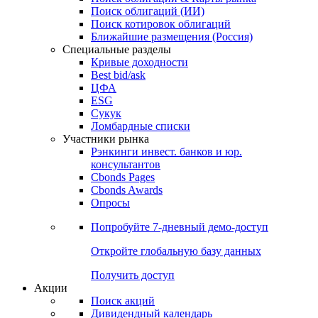
Облигации
Поиски
Поиск облигаций & Карты рынка
Поиск облигаций (ИИ)
Поиск котировок облигаций
Ближайшие размещения (Россия)
Специальные разделы
Кривые доходности
Best bid/ask
ЦФА
ESG
Сукук
Ломбардные списки
Участники рынка
Рэнкинги инвест. банков и юр.
консультантов
Cbonds Pages
Cbonds Awards
Опросы
Попробуйте
7-дневный
демо-доступ
Откройте глобальную базу данных