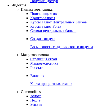
Попробуйте
7-дневный
демо-доступ
Откройте глобальную базу данных
Получить доступ
Индексы
Индикаторы рынка
Поиск индексов
Криптовалюты
Курсы валют Центральных Банков
Курсы валют Forex
Ставки центральных банков
Создать индекс
Возможность создания своего индекса
Макроэкономика
Страницы стран
Макроэкономика
Росстат
Виджет:
Карта процентных ставок