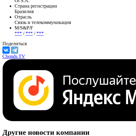
Полное название
Oi S.A.
Страна регистрации
Бразилия
Отрасль
Связь и телекоммуникация
М/S&P/F
***
/
***
/
***
Поделиться
Cbonds.TV