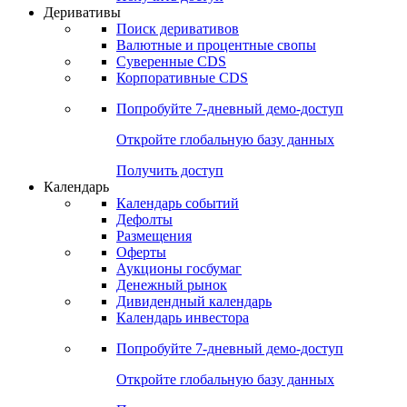
Откройте глобальную базу данных
Получить доступ
Деривативы
Поиск деривативов
Валютные и процентные свопы
Суверенные CDS
Корпоративные CDS
Попробуйте
7-дневный
демо-доступ
Откройте глобальную базу данных
Получить доступ
Календарь
Календарь событий
Дефолты
Размещения
Оферты
Аукционы госбумаг
Денежный рынок
Дивидендный календарь
Календарь инвестора