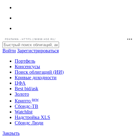
РЕКЛАМА • HTTPS://WWW.HSE.RU/
Войти
Зарегистрироваться
Портфель
Консенсусы
Поиск облигаций (ИИ)
Кривые доходности
ЦФА
Best bid/ask
Золото
new
Крипто
Сбондс-ТВ
Watchlist