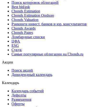
Поиск облигаций & Карты рынка
Поиск облигаций (ИИ)
Ближайшие размещения (Россия)
Поиск котировок облигаций
Best bid/ask
Cbonds Estimation
Cbonds Estimation Onshore
Cbonds Valuation
Рэнкинги инвест. банков и юр. консультантов
Cbonds Awards
Cbonds Pages
Ломбардные списки
ЦФА
ESG
Сукук
Самые популярные облигации на Cbonds.ru
Акции
Поиск акций
Дивидендный календарь
Календарь