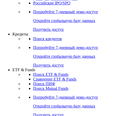
Получить доступ
Акции
Поиск акций
Дивидендный календарь
Российские IPO/SPO
Попробуйте
7-дневный
демо-доступ
Откройте глобальную базу данных
Получить доступ
Кредиты
Поиск кредитов
Попробуйте
7-дневный
демо-доступ
Откройте глобальную базу данных
Получить доступ
ETF & Funds
Поиск ETF & Funds
Сравнение ETF & Funds
Поиск ПИФ
Поиск Mutual Funds
Попробуйте
7-дневный
демо-доступ