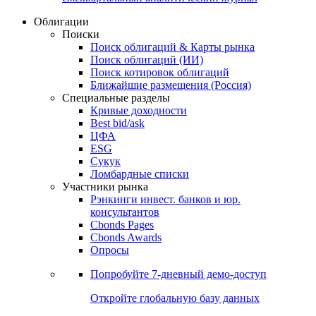
Облигации
Поиски
Поиск облигаций & Карты рынка
Поиск облигаций (ИИ)
Поиск котировок облигаций
Ближайшие размещения (Россия)
Специальные разделы
Кривые доходности
Best bid/ask
ЦФА
ESG
Сукук
Ломбардные списки
Участники рынка
Рэнкинги инвест. банков и юр.
консультантов
Cbonds Pages
Cbonds Awards
Опросы
Попробуйте
7-дневный
демо-доступ
Откройте глобальную базу данных