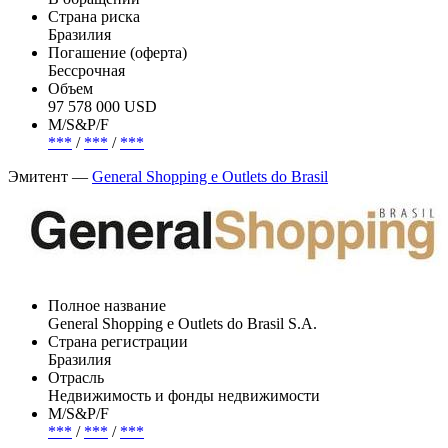
Страна риска
Бразилия
Погашение (оферта)
Бессрочная
Объем
97 578 000 USD
М/S&P/F
***
/
***
/
***
Эмитент —
General Shopping e Outlets do Brasil
Полное название
General Shopping e Outlets do Brasil S.A.
Страна регистрации
Бразилия
Отрасль
Недвижимость и фонды недвижимости
М/S&P/F
***
/
***
/
***