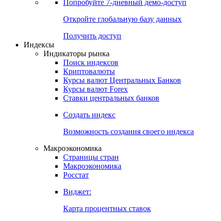
Попробуйте
7-дневный
демо-доступ
Откройте глобальную базу данных
Получить доступ
Индексы
Индикаторы рынка
Поиск индексов
Криптовалюты
Курсы валют Центральных Банков
Курсы валют Forex
Ставки центральных банков
Создать индекс
Возможность создания своего индекса
Макроэкономика
Страницы стран
Макроэкономика
Росстат
Виджет:
Карта процентных ставок