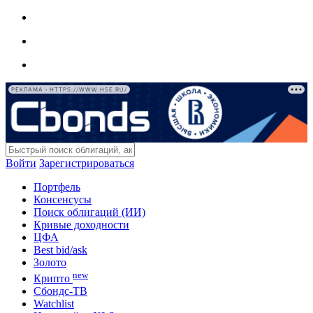
РЕКЛАМА • HTTPS://WWW.HSE.RU/
Войти
Зарегистрироваться
Портфель
Консенсусы
Поиск облигаций (ИИ)
Кривые доходности
ЦФА
Best bid/ask
Золото
new
Крипто
Сбондс-ТВ
Watchlist