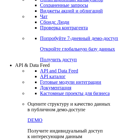
Сохраненные запросы
Виджеты акций и облигаций
Чат
Сбондс Люди
Проверка контрагента
Попробуйте
7-дневный
демо-доступ
Откройте глобальную базу данных
Получить доступ
API & Data Feed
API and Data Feed
API каталог
Готовые модули интеграции
Документация
Кастомные проекты для бизнеса
Оцените структуру и качество данных
в публичном демо-доступе
DEMO
Получите индивидуальный доступ
к интересующим данным