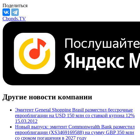
Поделиться
Cbonds.TV
Другие новости компании
Эмитент General Shopping Brasil разместил бессрочные
еврооблигации на USD 150 млн со ставкой купона 12%
15.03.2012
Новый выпуск: эмитент Commonwealth Bank разместил
еврооблигации (XS3469169588) на сумму GBP 350 млн
со сроком погашения в 2027 году