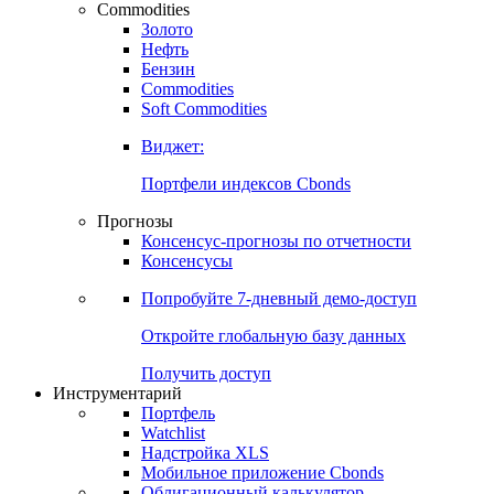
Commodities
Золото
Нефть
Бензин
Commodities
Soft Commodities
Виджет:
Портфели индексов Cbonds
Прогнозы
Консенсус-прогнозы по отчетности
Консенсусы
Попробуйте
7-дневный
демо-доступ
Откройте глобальную базу данных
Получить доступ
Инструментарий
Портфель
Watchlist
Надстройка XLS
Мобильное приложение Cbonds
Облигационный калькулятор