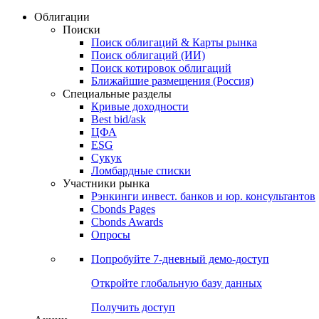
Облигации
Поиски
Поиск облигаций & Карты рынка
Поиск облигаций (ИИ)
Поиск котировок облигаций
Ближайшие размещения (Россия)
Специальные разделы
Кривые доходности
Best bid/ask
ЦФА
ESG
Сукук
Ломбардные списки
Участники рынка
Рэнкинги инвест. банков и юр. консультантов
Cbonds Pages
Cbonds Awards
Опросы
Попробуйте
7-дневный
демо-доступ
Откройте глобальную базу данных
Получить доступ