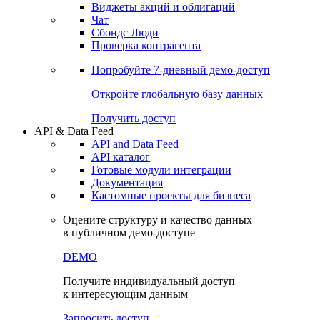
Виджеты акций и облигаций
Чат
Сбондс Люди
Проверка контрагента
Попробуйте
7-дневный
демо-доступ
Откройте глобальную базу данных
Получить доступ
API & Data Feed
API and Data Feed
API каталог
Готовые модули интеграции
Документация
Кастомные проекты для бизнеса
Оцените структуру и качество данных
в публичном демо-доступе
DEMO
Получите индивидуальный доступ
к интересующим данным
Запросить доступ