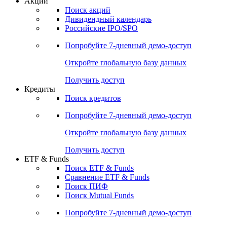
Акции
Поиск акций
Дивидендный календарь
Российские IPO/SPO
Попробуйте
7-дневный
демо-доступ
Откройте глобальную базу данных
Получить доступ
Кредиты
Поиск кредитов
Попробуйте
7-дневный
демо-доступ
Откройте глобальную базу данных
Получить доступ
ETF & Funds
Поиск ETF & Funds
Сравнение ETF & Funds
Поиск ПИФ
Поиск Mutual Funds
Попробуйте
7-дневный
демо-доступ