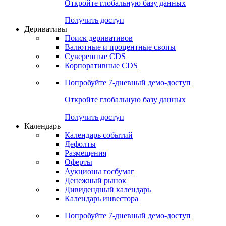
Откройте глобальную базу данных
Получить доступ
Деривативы
Поиск деривативов
Валютные и процентные свопы
Суверенные CDS
Корпоративные CDS
Попробуйте
7-дневный
демо-доступ
Откройте глобальную базу данных
Получить доступ
Календарь
Календарь событий
Дефолты
Размещения
Оферты
Аукционы госбумаг
Денежный рынок
Дивидендный календарь
Календарь инвестора
Попробуйте
7-дневный
демо-доступ