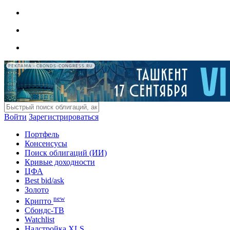
РЕКЛАМА • CBONDS-CONGRESS.RU
Войти
Зарегистрироваться
Портфель
Консенсусы
Поиск облигаций (ИИ)
Кривые доходности
ЦФА
Best bid/ask
Золото
new
Крипто
Сбондс-ТВ
Watchlist
Надстройка XLS