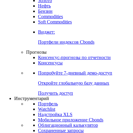
Золото
Нефть
Бензин
Commodities
Soft Commodities
Виджет:
Портфели индексов Cbonds
Прогнозы
Консенсус-прогнозы по отчетности
Консенсусы
Попробуйте
7-дневный
демо-доступ
Откройте глобальную базу данных
Получить доступ
Инструментарий
Портфель
Watchlist
Надстройка XLS
Мобильное приложение Cbonds
Облигационный калькулятор
Сохраненные запросы