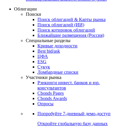
Облигации
Поиски
Поиск облигаций & Карты рынка
Поиск облигаций (ИИ)
Поиск котировок облигаций
Ближайшие размещения (Россия)
Специальные разделы
Кривые доходности
Best bid/ask
ЦФА
ESG
Сукук
Ломбардные списки
Участники рынка
Рэнкинги инвест. банков и юр.
консультантов
Cbonds Pages
Cbonds Awards
Опросы
Попробуйте
7-дневный
демо-доступ
Откройте глобальную базу данных