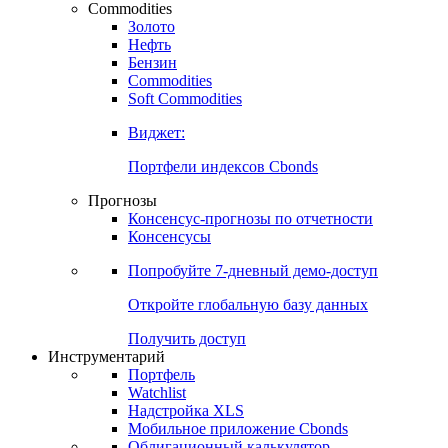
Commodities
Золото
Нефть
Бензин
Commodities
Soft Commodities
Виджет:
Портфели индексов Cbonds
Прогнозы
Консенсус-прогнозы по отчетности
Консенсусы
Попробуйте
7-дневный
демо-доступ
Откройте глобальную базу данных
Получить доступ
Инструментарий
Портфель
Watchlist
Надстройка XLS
Мобильное приложение Cbonds
Облигационный калькулятор