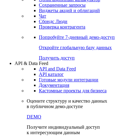
Сохраненные запросы
Виджеты акций и облигаций
Чат
Сбондс Люди
Проверка контрагента
Попробуйте
7-дневный
демо-доступ
Откройте глобальную базу данных
Получить доступ
API & Data Feed
API and Data Feed
API каталог
Готовые модули интеграции
Документация
Кастомные проекты для бизнеса
Оцените структуру и качество данных
в публичном демо-доступе
DEMO
Получите индивидуальный доступ
к интересующим данным