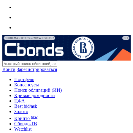
РЕКЛАМА • HTTPS://WWW.HSE.RU/
Войти
Зарегистрироваться
Портфель
Консенсусы
Поиск облигаций (ИИ)
Кривые доходности
ЦФА
Best bid/ask
Золото
new
Крипто
Сбондс-ТВ
Watchlist