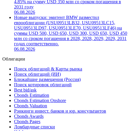
4.85% на сумму USD 350 млн со сроком погашения в
2031 году
06.08.2026
Новые выпуски: эмитент BMW разместил
еврооблигации (USU09513LB32, USU09513LC15,
USU09513LD97, USU09513LE70, USU09513LF46) на
суммы USD 500, USD 650, USD 300, USD 650, USD 450
млн со сроком погашения в 2028, 2028, 2029, 2029, 2031
годах соответственно.
06.08.2026
Облигации
Поиск облигаций & Карты рынка
Поиск облигаций (ИИ)
Ближайшие размещения (Россия)
Поиск котировок облигаций
Best bid/ask
Cbonds Estimation
Cbonds Estimation Onshore
Cbonds Valuation
Рэнкинги инвест. банков и юр. консультантов
Cbonds Awards
Cbonds Pages
Ломбардные списки