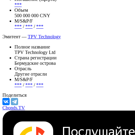
***
Объем
500 000 000 CNY
М/S&P/F
***
/
***
/
***
Эмитент —
TPV Technology
Полное название
TPV Technology Ltd
Страна регистрации
Бермудские острова
Отрасль
Другие отрасли
М/S&P/F
***
/
***
/
***
Поделиться
Cbonds.TV