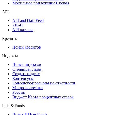
Мобильное приложение Cbonds
API
API and Data Feed
710-П
API каталог
Кредиты
Поиск кредитов
Индексы
Поиск индексов
Страницы стран
Создать индекс
Консенсусы
Консенсус-прогнозы по отчетности
Макроэкономика
Росстат
Виджет: Карта процентных ставок
ETF & Funds
Поиск ETF & Funds