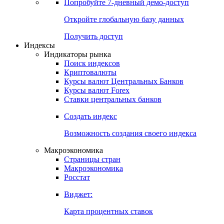
Попробуйте
7-дневный
демо-доступ
Откройте глобальную базу данных
Получить доступ
Индексы
Индикаторы рынка
Поиск индексов
Криптовалюты
Курсы валют Центральных Банков
Курсы валют Forex
Ставки центральных банков
Создать индекс
Возможность создания своего индекса
Макроэкономика
Страницы стран
Макроэкономика
Росстат
Виджет:
Карта процентных ставок