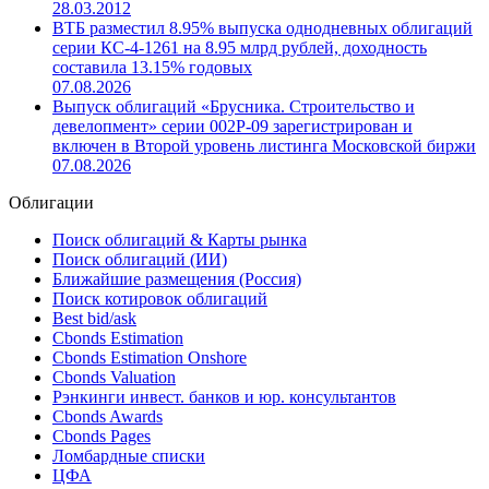
28.03.2012
ВТБ разместил 8.95% выпуска однодневных облигаций
серии КС-4-1261 на 8.95 млрд рублей, доходность
составила 13.15% годовых
07.08.2026
Выпуск облигаций «Брусника. Строительство и
девелопмент» серии 002Р-09 зарегистрирован и
включен в Второй уровень листинга Московской биржи
07.08.2026
Облигации
Поиск облигаций & Карты рынка
Поиск облигаций (ИИ)
Ближайшие размещения (Россия)
Поиск котировок облигаций
Best bid/ask
Cbonds Estimation
Cbonds Estimation Onshore
Cbonds Valuation
Рэнкинги инвест. банков и юр. консультантов
Cbonds Awards
Cbonds Pages
Ломбардные списки
ЦФА