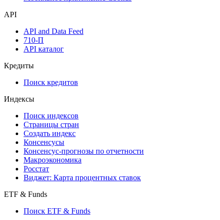
API
API and Data Feed
710-П
API каталог
Кредиты
Поиск кредитов
Индексы
Поиск индексов
Страницы стран
Создать индекс
Консенсусы
Консенсус-прогнозы по отчетности
Макроэкономика
Росстат
Виджет: Карта процентных ставок
ETF & Funds
Поиск ETF & Funds