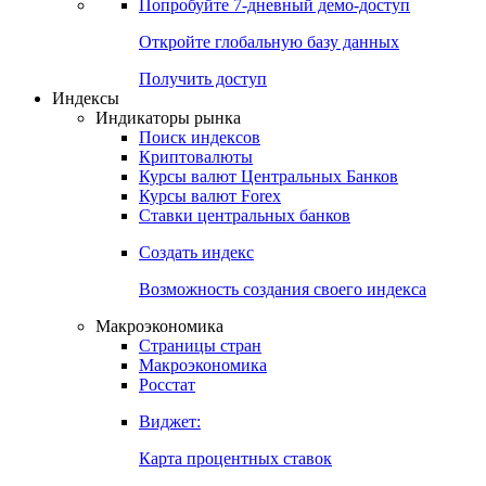
Попробуйте
7-дневный
демо-доступ
Откройте глобальную базу данных
Получить доступ
Индексы
Индикаторы рынка
Поиск индексов
Криптовалюты
Курсы валют Центральных Банков
Курсы валют Forex
Ставки центральных банков
Создать индекс
Возможность создания своего индекса
Макроэкономика
Страницы стран
Макроэкономика
Росстат
Виджет:
Карта процентных ставок