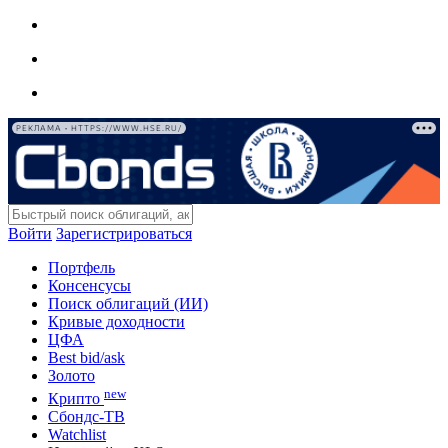
РЕКЛАМА • HTTPS://WWW.HSE.RU/
Войти
Зарегистрироваться
Портфель
Консенсусы
Поиск облигаций (ИИ)
Кривые доходности
ЦФА
Best bid/ask
Золото
new
Крипто
Сбондс-ТВ
Watchlist