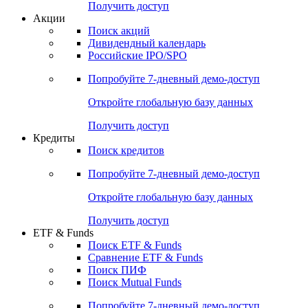
Получить доступ
Акции
Поиск акций
Дивидендный календарь
Российские IPO/SPO
Попробуйте
7-дневный
демо-доступ
Откройте глобальную базу данных
Получить доступ
Кредиты
Поиск кредитов
Попробуйте
7-дневный
демо-доступ
Откройте глобальную базу данных
Получить доступ
ETF & Funds
Поиск ETF & Funds
Сравнение ETF & Funds
Поиск ПИФ
Поиск Mutual Funds
Попробуйте
7-дневный
демо-доступ