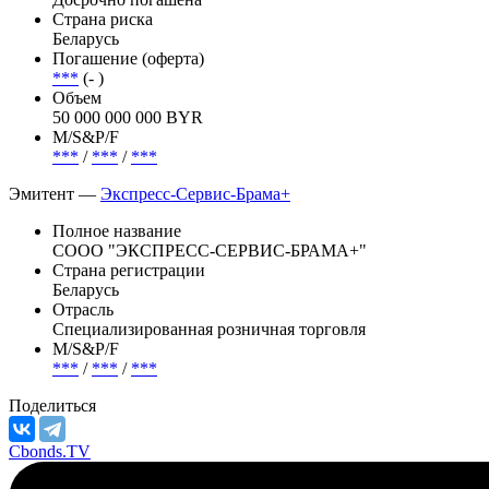
Страна риска
Беларусь
Погашение (оферта)
***
(- )
Объем
50 000 000 000 BYR
М/S&P/F
***
/
***
/
***
Эмитент —
Экспресс-Сервис-Брама+
Полное название
СООО "ЭКСПРЕСС-СЕРВИС-БРАМА+"
Страна регистрации
Беларусь
Отрасль
Специализированная розничная торговля
М/S&P/F
***
/
***
/
***
Поделиться
Cbonds.TV