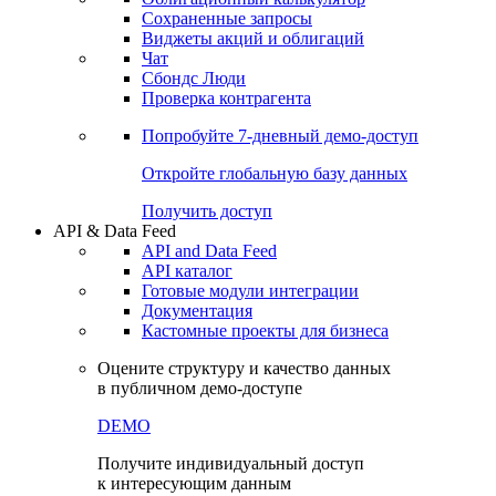
Сохраненные запросы
Виджеты акций и облигаций
Чат
Сбондс Люди
Проверка контрагента
Попробуйте
7-дневный
демо-доступ
Откройте глобальную базу данных
Получить доступ
API & Data Feed
API and Data Feed
API каталог
Готовые модули интеграции
Документация
Кастомные проекты для бизнеса
Оцените структуру и качество данных
в публичном демо-доступе
DEMO
Получите индивидуальный доступ
к интересующим данным