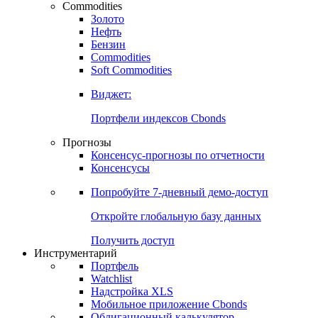
Commodities
Золото
Нефть
Бензин
Commodities
Soft Commodities
Виджет:
Портфели индексов Cbonds
Прогнозы
Консенсус-прогнозы по отчетности
Консенсусы
Попробуйте
7-дневный
демо-доступ
Откройте глобальную базу данных
Получить доступ
Инструментарий
Портфель
Watchlist
Надстройка XLS
Мобильное приложение Cbonds
Облигационный калькулятор