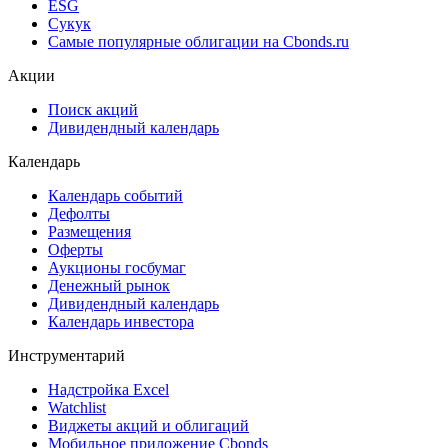
ESG
Сукук
Самые популярные облигации на Cbonds.ru
Акции
Поиск акций
Дивидендный календарь
Календарь
Календарь событий
Дефолты
Размещения
Оферты
Аукционы госбумаг
Денежный рынок
Дивидендный календарь
Календарь инвестора
Инструментарий
Надстройка Excel
Watchlist
Виджеты акций и облигаций
Мобильное приложение Cbonds