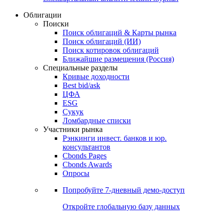
Облигации
Поиски
Поиск облигаций & Карты рынка
Поиск облигаций (ИИ)
Поиск котировок облигаций
Ближайшие размещения (Россия)
Специальные разделы
Кривые доходности
Best bid/ask
ЦФА
ESG
Сукук
Ломбардные списки
Участники рынка
Рэнкинги инвест. банков и юр.
консультантов
Cbonds Pages
Cbonds Awards
Опросы
Попробуйте
7-дневный
демо-доступ
Откройте глобальную базу данных