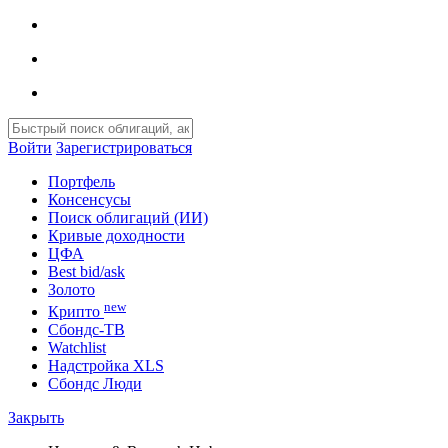
Войти
Зарегистрироваться
Портфель
Консенсусы
Поиск облигаций (ИИ)
Кривые доходности
ЦФА
Best bid/ask
Золото
new
Крипто
Сбондс-ТВ
Watchlist
Надстройка XLS
Сбондс Люди
Закрыть