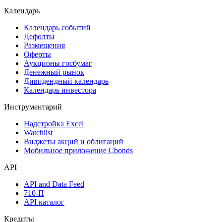
Календарь
Календарь событий
Дефолты
Размещения
Оферты
Аукционы госбумаг
Денежный рынок
Дивидендный календарь
Календарь инвестора
Инструментарий
Надстройка Excel
Watchlist
Виджеты акций и облигаций
Мобильное приложение Cbonds
API
API and Data Feed
710-П
API каталог
Кредиты