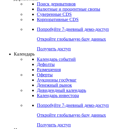
Поиск деривативов
Валютные и процентные свопы
Суверенные CDS
Корпоративные CDS
Попробуйте
7-дневный
демо-доступ
Откройте глобальную базу данных
Получить доступ
Календарь
Календарь событий
Дефолты
Размещения
Оферты
Аукционы госбумаг
Денежный рынок
Дивидендный календарь
Календарь инвестора
Попробуйте
7-дневный
демо-доступ
Откройте глобальную базу данных
Получить доступ