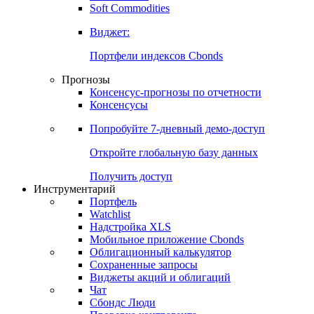
Soft Commodities
Виджет:
Портфели индексов Cbonds
Прогнозы
Консенсус-прогнозы по отчетности
Консенсусы
Попробуйте
7-дневный
демо-доступ
Откройте глобальную базу данных
Получить доступ
Инструментарий
Портфель
Watchlist
Надстройка XLS
Мобильное приложение Cbonds
Облигационный калькулятор
Сохраненные запросы
Виджеты акций и облигаций
Чат
Сбондс Люди