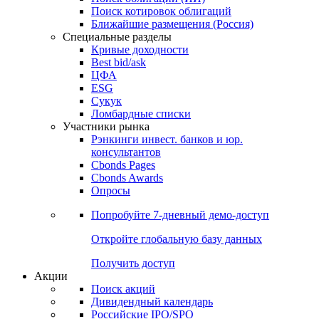
Поиск котировок облигаций
Ближайшие размещения (Россия)
Специальные разделы
Кривые доходности
Best bid/ask
ЦФА
ESG
Сукук
Ломбардные списки
Участники рынка
Рэнкинги инвест. банков и юр.
консультантов
Cbonds Pages
Cbonds Awards
Опросы
Попробуйте
7-дневный
демо-доступ
Откройте глобальную базу данных
Получить доступ
Акции
Поиск акций
Дивидендный календарь
Российские IPO/SPO