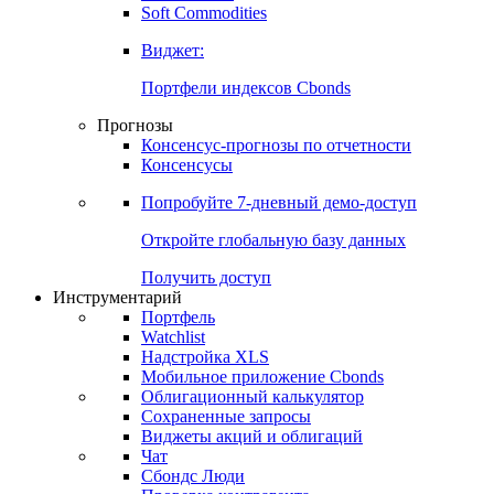
Золото
Нефть
Бензин
Commodities
Soft Commodities
Виджет:
Портфели индексов Cbonds
Прогнозы
Консенсус-прогнозы по отчетности
Консенсусы
Попробуйте
7-дневный
демо-доступ
Откройте глобальную базу данных
Получить доступ
Инструментарий
Портфель
Watchlist
Надстройка XLS
Мобильное приложение Cbonds
Облигационный калькулятор
Сохраненные запросы