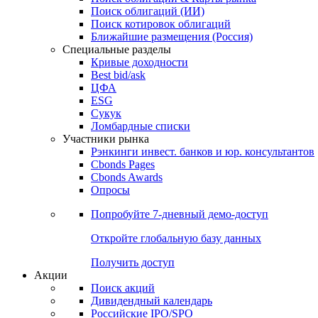
Облигации
Поиски
Поиск облигаций & Карты рынка
Поиск облигаций (ИИ)
Поиск котировок облигаций
Ближайшие размещения (Россия)
Специальные разделы
Кривые доходности
Best bid/ask
ЦФА
ESG
Сукук
Ломбардные списки
Участники рынка
Рэнкинги инвест. банков и юр. консультантов
Cbonds Pages
Cbonds Awards
Опросы
Попробуйте
7-дневный
демо-доступ
Откройте глобальную базу данных
Получить доступ