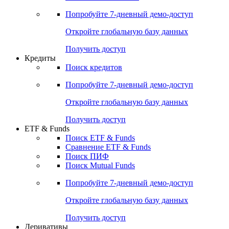
Акции
Поиск акций
Дивидендный календарь
Российские IPO/SPO
Попробуйте
7-дневный
демо-доступ
Откройте глобальную базу данных
Получить доступ
Кредиты
Поиск кредитов
Попробуйте
7-дневный
демо-доступ
Откройте глобальную базу данных
Получить доступ
ETF & Funds
Поиск ETF & Funds
Сравнение ETF & Funds
Поиск ПИФ
Поиск Mutual Funds
Попробуйте
7-дневный
демо-доступ