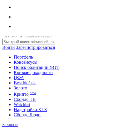
РЕКЛАМА • HTTPS://WWW.HSE.RU/
Войти
Зарегистрироваться
Портфель
Консенсусы
Поиск облигаций (ИИ)
Кривые доходности
ЦФА
Best bid/ask
Золото
new
Крипто
Сбондс-ТВ
Watchlist
Надстройка XLS