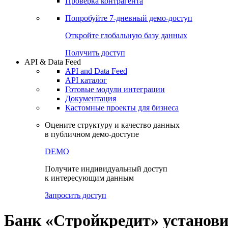
Виджеты акций и облигаций
Чат
Сбондс Люди
Проверка контрагента
Попробуйте
7-дневный
демо-доступ
Откройте глобальную базу данных
Получить доступ
API & Data Feed
API and Data Feed
API каталог
Готовые модули интеграции
Документация
Кастомные проекты для бизнеса
Оцените структуру и качество данных
в публичном демо-доступе
DEMO
Получите индивидуальный доступ
к интересующим данным
Запросить доступ