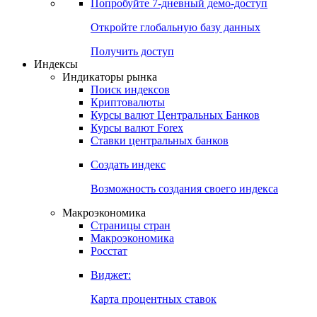
Попробуйте
7-дневный
демо-доступ
Откройте глобальную базу данных
Получить доступ
Индексы
Индикаторы рынка
Поиск индексов
Криптовалюты
Курсы валют Центральных Банков
Курсы валют Forex
Ставки центральных банков
Создать индекс
Возможность создания своего индекса
Макроэкономика
Страницы стран
Макроэкономика
Росстат
Виджет:
Карта процентных ставок