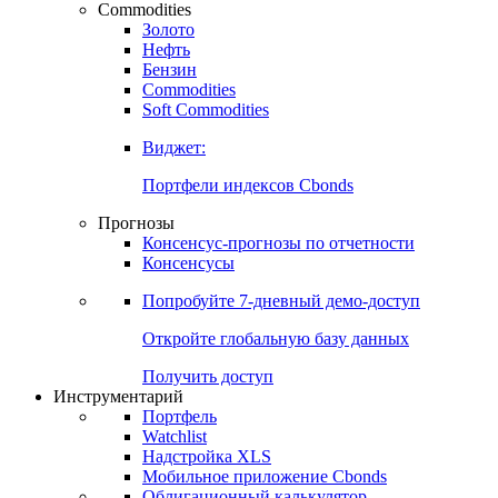
Commodities
Золото
Нефть
Бензин
Commodities
Soft Commodities
Виджет:
Портфели индексов Cbonds
Прогнозы
Консенсус-прогнозы по отчетности
Консенсусы
Попробуйте
7-дневный
демо-доступ
Откройте глобальную базу данных
Получить доступ
Инструментарий
Портфель
Watchlist
Надстройка XLS
Мобильное приложение Cbonds
Облигационный калькулятор