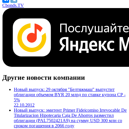
Cbonds.TV
Другие новости компании
Новый выпуск: 29 октября "Белтяжмаш" выпустит
облигации объемом BYR 20 млрд по ставке купона СР -
5%
22.10.2012
Новый выпуск: эмитент Primer Fideicomiso Irrevocable De
Titularizacion Hipotecaria Caja De Ahorros разместил
облигации (PAL7502421A9) на сумму USD 300 млн со
сроком погашения в 2066 году