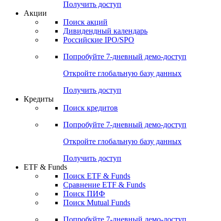
Получить доступ
Акции
Поиск акций
Дивидендный календарь
Российские IPO/SPO
Попробуйте
7-дневный
демо-доступ
Откройте глобальную базу данных
Получить доступ
Кредиты
Поиск кредитов
Попробуйте
7-дневный
демо-доступ
Откройте глобальную базу данных
Получить доступ
ETF & Funds
Поиск ETF & Funds
Сравнение ETF & Funds
Поиск ПИФ
Поиск Mutual Funds
Попробуйте
7-дневный
демо-доступ