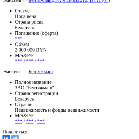
Эмиссия —
Белтяжмаш, FRN 28oct2016, BYN (01)
Статус
Погашена
Страна риска
Беларусь
Погашение (оферта)
***
Объем
2 000 000 BYN
М/S&P/F
***
/
***
/
***
Эмитент —
Белтяжмаш
Полное название
ЗАО "Белтяжмаш"
Страна регистрации
Беларусь
Отрасль
Недвижимость и фонды недвижимости
М/S&P/F
***
/
***
/
***
Поделиться