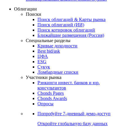
Облигации
Поиски
Поиск облигаций & Карты рынка
Поиск облигаций (ИИ)
Поиск котировок облигаций
Ближайшие размещения (Россия)
Специальные разделы
Кривые доходности
Best bid/ask
ЦФА
ESG
Сукук
Ломбардные списки
Участники рынка
Рэнкинги инвест. банков и юр.
консультантов
Cbonds Pages
Cbonds Awards
Опросы
Попробуйте
7-дневный
демо-доступ
Откройте глобальную базу данных