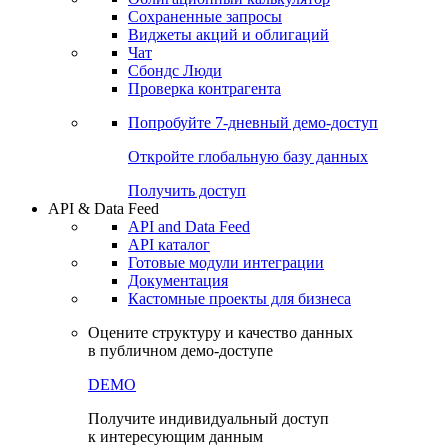
Сохраненные запросы
Виджеты акций и облигаций
Чат
Сбондс Люди
Проверка контрагента
Попробуйте
7-дневный
демо-доступ
Откройте глобальную базу данных
Получить доступ
API & Data Feed
API and Data Feed
API каталог
Готовые модули интеграции
Документация
Кастомные проекты для бизнеса
Оцените структуру и качество данных
в публичном демо-доступе
DEMO
Получите индивидуальный доступ
к интересующим данным