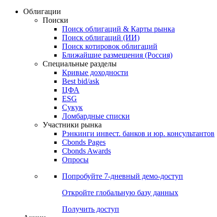
Облигации
Поиски
Поиск облигаций & Карты рынка
Поиск облигаций (ИИ)
Поиск котировок облигаций
Ближайшие размещения (Россия)
Специальные разделы
Кривые доходности
Best bid/ask
ЦФА
ESG
Сукук
Ломбардные списки
Участники рынка
Рэнкинги инвест. банков и юр. консультантов
Cbonds Pages
Cbonds Awards
Опросы
Попробуйте
7-дневный
демо-доступ
Откройте глобальную базу данных
Получить доступ