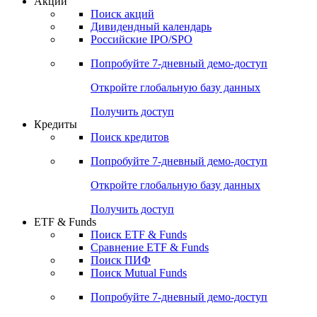
Акции
Поиск акций
Дивидендный календарь
Российские IPO/SPO
Попробуйте
7-дневный
демо-доступ
Откройте глобальную базу данных
Получить доступ
Кредиты
Поиск кредитов
Попробуйте
7-дневный
демо-доступ
Откройте глобальную базу данных
Получить доступ
ETF & Funds
Поиск ETF & Funds
Сравнение ETF & Funds
Поиск ПИФ
Поиск Mutual Funds
Попробуйте
7-дневный
демо-доступ