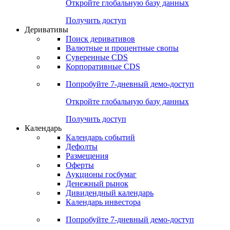
Откройте глобальную базу данных
Получить доступ
Деривативы
Поиск деривативов
Валютные и процентные свопы
Суверенные CDS
Корпоративные CDS
Попробуйте
7-дневный
демо-доступ
Откройте глобальную базу данных
Получить доступ
Календарь
Календарь событий
Дефолты
Размещения
Оферты
Аукционы госбумаг
Денежный рынок
Дивидендный календарь
Календарь инвестора
Попробуйте
7-дневный
демо-доступ