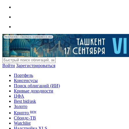
РЕКЛАМА • CBONDS-CONGRESS.RU
Войти
Зарегистрироваться
Портфель
Консенсусы
Поиск облигаций (ИИ)
Кривые доходности
ЦФА
Best bid/ask
Золото
new
Крипто
Сбондс-ТВ
Watchlist
Надстройка XLS