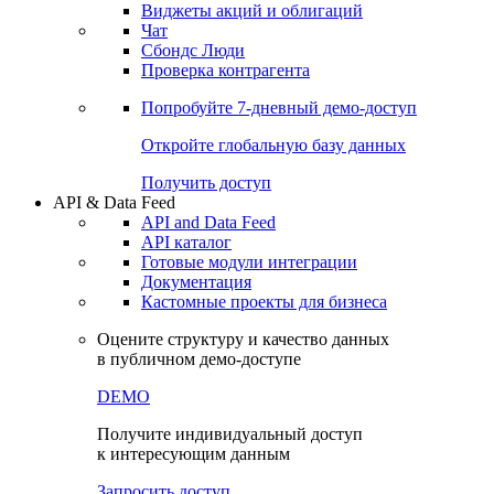
Виджеты акций и облигаций
Чат
Сбондс Люди
Проверка контрагента
Попробуйте
7-дневный
демо-доступ
Откройте глобальную базу данных
Получить доступ
API & Data Feed
API and Data Feed
API каталог
Готовые модули интеграции
Документация
Кастомные проекты для бизнеса
Оцените структуру и качество данных
в публичном демо-доступе
DEMO
Получите индивидуальный доступ
к интересующим данным
Запросить доступ