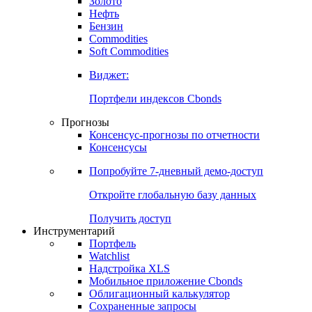
Золото
Нефть
Бензин
Commodities
Soft Commodities
Виджет:
Портфели индексов Cbonds
Прогнозы
Консенсус-прогнозы по отчетности
Консенсусы
Попробуйте
7-дневный
демо-доступ
Откройте глобальную базу данных
Получить доступ
Инструментарий
Портфель
Watchlist
Надстройка XLS
Мобильное приложение Cbonds
Облигационный калькулятор
Сохраненные запросы