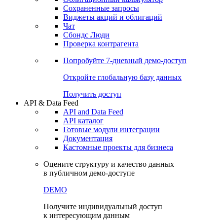
Сохраненные запросы
Виджеты акций и облигаций
Чат
Сбондс Люди
Проверка контрагента
Попробуйте
7-дневный
демо-доступ
Откройте глобальную базу данных
Получить доступ
API & Data Feed
API and Data Feed
API каталог
Готовые модули интеграции
Документация
Кастомные проекты для бизнеса
Оцените структуру и качество данных
в публичном демо-доступе
DEMO
Получите индивидуальный доступ
к интересующим данным