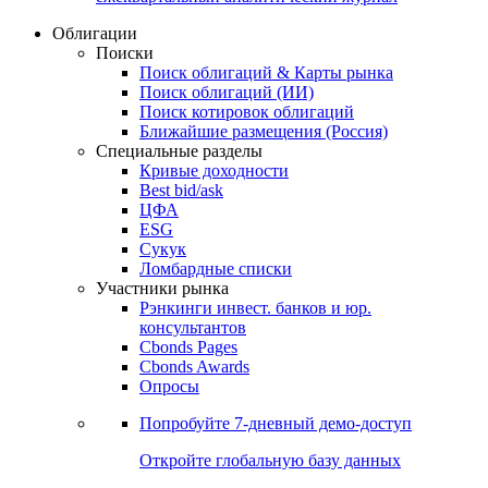
Облигации
Поиски
Поиск облигаций & Карты рынка
Поиск облигаций (ИИ)
Поиск котировок облигаций
Ближайшие размещения (Россия)
Специальные разделы
Кривые доходности
Best bid/ask
ЦФА
ESG
Сукук
Ломбардные списки
Участники рынка
Рэнкинги инвест. банков и юр.
консультантов
Cbonds Pages
Cbonds Awards
Опросы
Попробуйте
7-дневный
демо-доступ
Откройте глобальную базу данных