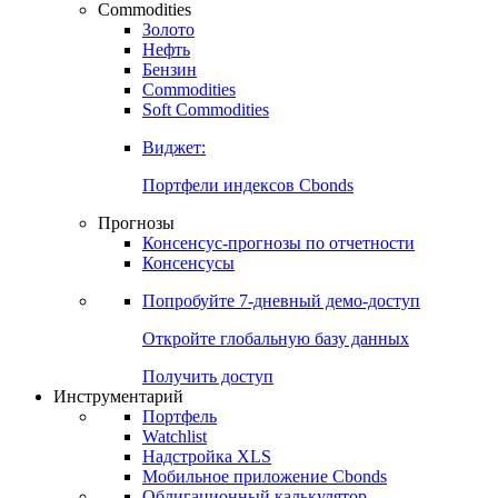
Commodities
Золото
Нефть
Бензин
Commodities
Soft Commodities
Виджет:
Портфели индексов Cbonds
Прогнозы
Консенсус-прогнозы по отчетности
Консенсусы
Попробуйте
7-дневный
демо-доступ
Откройте глобальную базу данных
Получить доступ
Инструментарий
Портфель
Watchlist
Надстройка XLS
Мобильное приложение Cbonds
Облигационный калькулятор