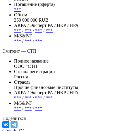
Погашение (оферта)
***
Объем
350 000 000 RUB
АКРА / Эксперт РА / НКР / НРА
***
/
***
/
***
/
***
М/S&P/F
***
/
***
/
***
Эмитент —
СТП
Полное название
ООО "СТП"
Страна регистрации
Россия
Отрасль
Прочие финансовые институты
АКРА / Эксперт РА / НКР / НРА
***
/
***
/
***
/
***
М/S&P/F
***
/
***
/
***
Поделиться
Cbonds.TV