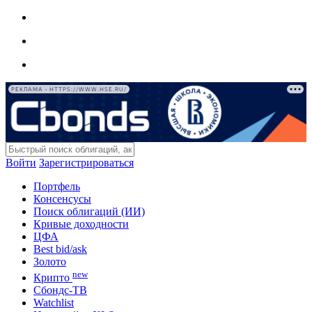
РЕКЛАМА • HTTPS://WWW.HSE.RU/
Войти
Зарегистрироваться
Портфель
Консенсусы
Поиск облигаций (ИИ)
Кривые доходности
ЦФА
Best bid/ask
Золото
new
Крипто
Сбондс-ТВ
Watchlist