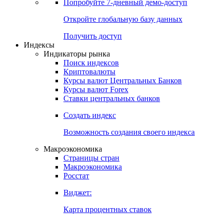
Попробуйте
7-дневный
демо-доступ
Откройте глобальную базу данных
Получить доступ
Индексы
Индикаторы рынка
Поиск индексов
Криптовалюты
Курсы валют Центральных Банков
Курсы валют Forex
Ставки центральных банков
Создать индекс
Возможность создания своего индекса
Макроэкономика
Страницы стран
Макроэкономика
Росстат
Виджет:
Карта процентных ставок