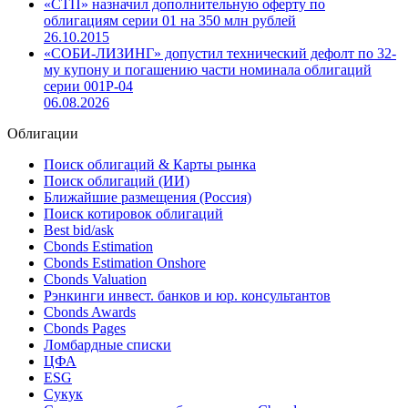
«СТП» назначил дополнительную оферту по
облигациям серии 01 на 350 млн рублей
26.10.2015
«СОБИ-ЛИЗИНГ» допустил технический дефолт по 32-
му купону и погашению части номинала облигаций
серии 001Р-04
06.08.2026
Облигации
Поиск облигаций & Карты рынка
Поиск облигаций (ИИ)
Ближайшие размещения (Россия)
Поиск котировок облигаций
Best bid/ask
Cbonds Estimation
Cbonds Estimation Onshore
Cbonds Valuation
Рэнкинги инвест. банков и юр. консультантов
Cbonds Awards
Cbonds Pages
Ломбардные списки
ЦФА
ESG
Сукук