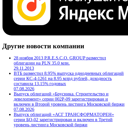
Другие новости компании
28 ноября 2013 P.R.E.S.C.O. GROUP разместил
облигации на PLN 35.0 млн.
29.11.2013
ВТБ разместил 8.95% выпуска однодневных облигаций
серии КС-4-1261 на 8.95 млрд рублей, доходность
составила 13.15% годовых
07.08.2026
Выпуск облигаций «Брусника. Строительство и
девелопмент» серии 002Р-09 зарегистрирован и
включен в Второй уровень листинга Московской биржи
07.08.2026
Выпуск облигаций «АСГ ТРАНСФОРМАТОРЕН»
серии БО-02 зарегистрирован и включен в Третий
уровень листинга Московской биржи