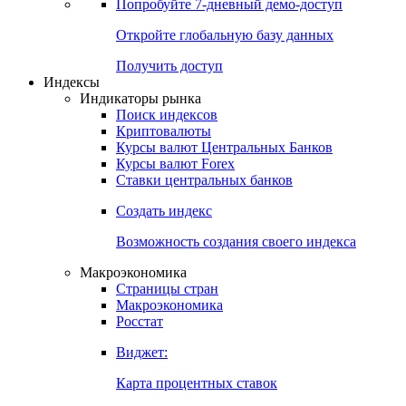
Попробуйте
7-дневный
демо-доступ
Откройте глобальную базу данных
Получить доступ
Индексы
Индикаторы рынка
Поиск индексов
Криптовалюты
Курсы валют Центральных Банков
Курсы валют Forex
Ставки центральных банков
Создать индекс
Возможность создания своего индекса
Макроэкономика
Страницы стран
Макроэкономика
Росстат
Виджет:
Карта процентных ставок