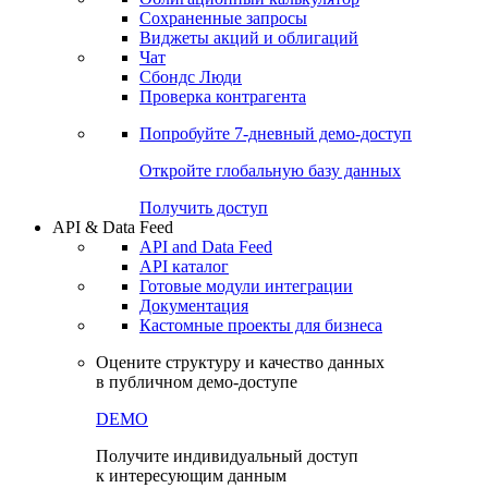
Сохраненные запросы
Виджеты акций и облигаций
Чат
Сбондс Люди
Проверка контрагента
Попробуйте
7-дневный
демо-доступ
Откройте глобальную базу данных
Получить доступ
API & Data Feed
API and Data Feed
API каталог
Готовые модули интеграции
Документация
Кастомные проекты для бизнеса
Оцените структуру и качество данных
в публичном демо-доступе
DEMO
Получите индивидуальный доступ
к интересующим данным