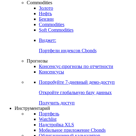
Commodities
Золото
Нефть
Бензин
Commodities
Soft Commodities
Виджет:
Портфели индексов Cbonds
Прогнозы
Консенсус-прогнозы по отчетности
Консенсусы
Попробуйте
7-дневный
демо-доступ
Откройте глобальную базу данных
Получить доступ
Инструментарий
Портфель
Watchlist
Надстройка XLS
Мобильное приложение Cbonds
Облигационный калькулятор