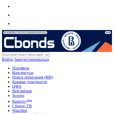
РЕКЛАМА • HTTPS://WWW.HSE.RU/
Войти
Зарегистрироваться
Портфель
Консенсусы
Поиск облигаций (ИИ)
Кривые доходности
ЦФА
Best bid/ask
Золото
new
Крипто
Сбондс-ТВ
Watchlist