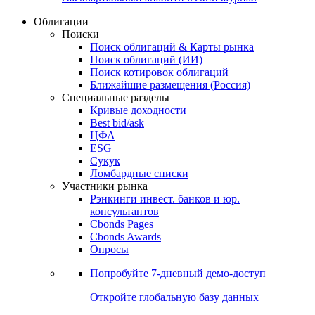
Облигации
Поиски
Поиск облигаций & Карты рынка
Поиск облигаций (ИИ)
Поиск котировок облигаций
Ближайшие размещения (Россия)
Специальные разделы
Кривые доходности
Best bid/ask
ЦФА
ESG
Сукук
Ломбардные списки
Участники рынка
Рэнкинги инвест. банков и юр.
консультантов
Cbonds Pages
Cbonds Awards
Опросы
Попробуйте
7-дневный
демо-доступ
Откройте глобальную базу данных