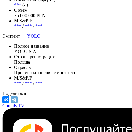
***
(- )
Объем
35 000 000 PLN
М/S&P/F
***
/
***
/
***
Эмитент —
YOLO
Полное название
YOLO S.A.
Страна регистрации
Польша
Отрасль
Прочие финансовые институты
М/S&P/F
***
/
***
/
***
Поделиться
Cbonds.TV