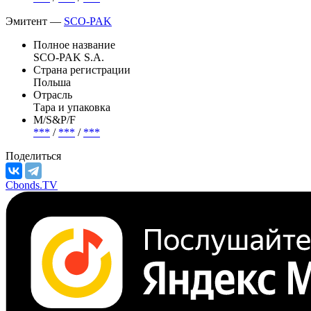
Эмитент —
SCO-PAK
Полное название
SCO-PAK S.A.
Страна регистрации
Польша
Отрасль
Тара и упаковка
М/S&P/F
***
/
***
/
***
Поделиться
Cbonds.TV