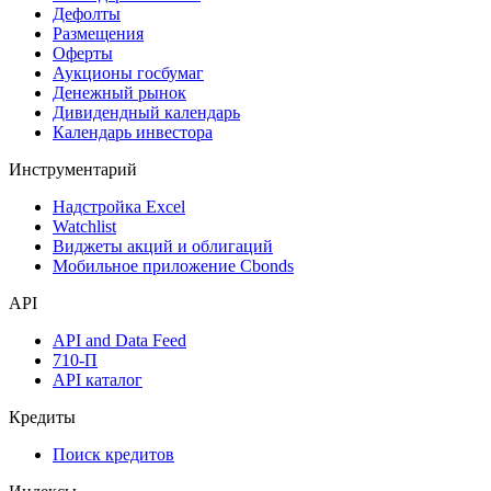
Дефолты
Размещения
Оферты
Аукционы госбумаг
Денежный рынок
Дивидендный календарь
Календарь инвестора
Инструментарий
Надстройка Excel
Watchlist
Виджеты акций и облигаций
Мобильное приложение Cbonds
API
API and Data Feed
710-П
API каталог
Кредиты
Поиск кредитов