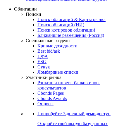
Облигации
Поиски
Поиск облигаций & Карты рынка
Поиск облигаций (ИИ)
Поиск котировок облигаций
Ближайшие размещения (Россия)
Специальные разделы
Кривые доходности
Best bid/ask
ЦФА
ESG
Сукук
Ломбардные списки
Участники рынка
Рэнкинги инвест. банков и юр.
консультантов
Cbonds Pages
Cbonds Awards
Опросы
Попробуйте
7-дневный
демо-доступ
Откройте глобальную базу данных