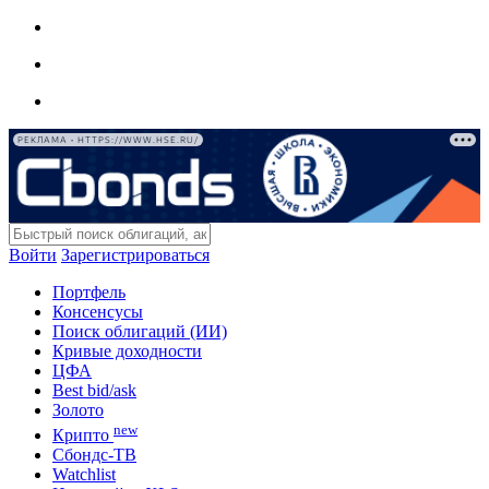
РЕКЛАМА • HTTPS://WWW.HSE.RU/
Войти
Зарегистрироваться
Портфель
Консенсусы
Поиск облигаций (ИИ)
Кривые доходности
ЦФА
Best bid/ask
Золото
new
Крипто
Сбондс-ТВ
Watchlist