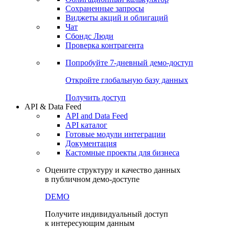
Сохраненные запросы
Виджеты акций и облигаций
Чат
Сбондс Люди
Проверка контрагента
Попробуйте
7-дневный
демо-доступ
Откройте глобальную базу данных
Получить доступ
API & Data Feed
API and Data Feed
API каталог
Готовые модули интеграции
Документация
Кастомные проекты для бизнеса
Оцените структуру и качество данных
в публичном демо-доступе
DEMO
Получите индивидуальный доступ
к интересующим данным