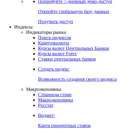
Попробуйте
7-дневный
демо-доступ
Откройте глобальную базу данных
Получить доступ
Индексы
Индикаторы рынка
Поиск индексов
Криптовалюты
Курсы валют Центральных Банков
Курсы валют Forex
Ставки центральных банков
Создать индекс
Возможность создания своего индекса
Макроэкономика
Страницы стран
Макроэкономика
Росстат
Виджет:
Карта процентных ставок