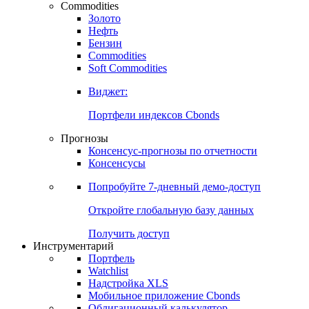
Commodities
Золото
Нефть
Бензин
Commodities
Soft Commodities
Виджет:
Портфели индексов Cbonds
Прогнозы
Консенсус-прогнозы по отчетности
Консенсусы
Попробуйте
7-дневный
демо-доступ
Откройте глобальную базу данных
Получить доступ
Инструментарий
Портфель
Watchlist
Надстройка XLS
Мобильное приложение Cbonds
Облигационный калькулятор