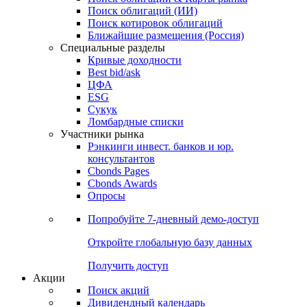
Облигации
Поиски
Поиск облигаций & Карты рынка
Поиск облигаций (ИИ)
Поиск котировок облигаций
Ближайшие размещения (Россия)
Специальные разделы
Кривые доходности
Best bid/ask
ЦФА
ESG
Сукук
Ломбардные списки
Участники рынка
Рэнкинги инвест. банков и юр.
консультантов
Cbonds Pages
Cbonds Awards
Опросы
Попробуйте
7-дневный
демо-доступ
Откройте глобальную базу данных