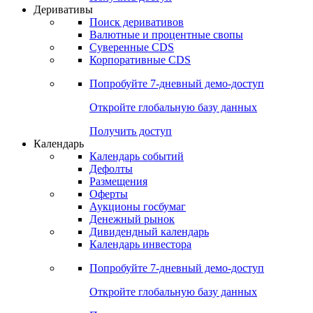
Откройте глобальную базу данных
Получить доступ
Деривативы
Поиск деривативов
Валютные и процентные свопы
Суверенные CDS
Корпоративные CDS
Попробуйте
7-дневный
демо-доступ
Откройте глобальную базу данных
Получить доступ
Календарь
Календарь событий
Дефолты
Размещения
Оферты
Аукционы госбумаг
Денежный рынок
Дивидендный календарь
Календарь инвестора