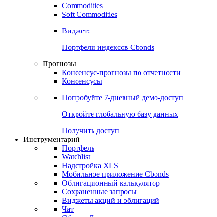
Commodities
Золото
Нефть
Бензин
Commodities
Soft Commodities
Виджет:
Портфели индексов Cbonds
Прогнозы
Консенсус-прогнозы по отчетности
Консенсусы
Попробуйте
7-дневный
демо-доступ
Откройте глобальную базу данных
Получить доступ
Инструментарий
Портфель
Watchlist
Надстройка XLS
Мобильное приложение Cbonds
Облигационный калькулятор