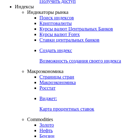
Попробуйте
7-дневный
демо-доступ
Откройте глобальную базу данных
Получить доступ
Индексы
Индикаторы рынка
Поиск индексов
Криптовалюты
Курсы валют Центральных Банков
Курсы валют Forex
Ставки центральных банков
Создать индекс
Возможность создания своего индекса
Макроэкономика
Страницы стран
Макроэкономика
Росстат
Виджет:
Карта процентных ставок