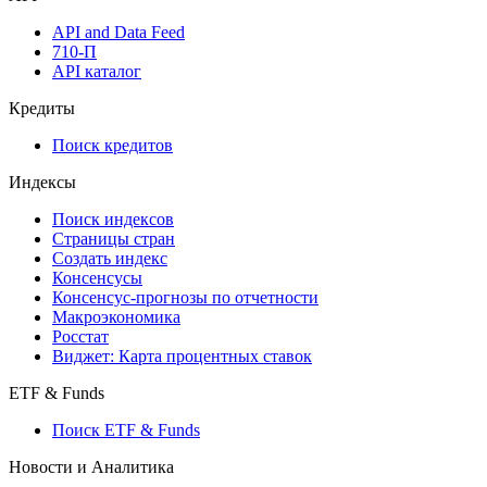
Виджеты акций и облигаций
Мобильное приложение Cbonds
API
API and Data Feed
710-П
API каталог
Кредиты
Поиск кредитов
Индексы
Поиск индексов
Страницы стран
Создать индекс
Консенсусы
Консенсус-прогнозы по отчетности
Макроэкономика
Росстат
Виджет: Карта процентных ставок
ETF & Funds