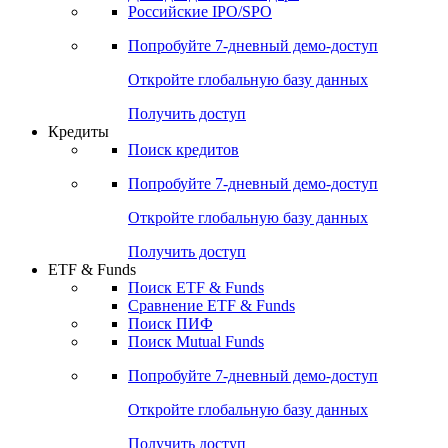
Получить доступ
Акции
Поиск акций
Дивидендный календарь
Российские IPO/SPO
Попробуйте
7-дневный
демо-доступ
Откройте глобальную базу данных
Получить доступ
Кредиты
Поиск кредитов
Попробуйте
7-дневный
демо-доступ
Откройте глобальную базу данных
Получить доступ
ETF & Funds
Поиск ETF & Funds
Сравнение ETF & Funds
Поиск ПИФ
Поиск Mutual Funds
Попробуйте
7-дневный
демо-доступ