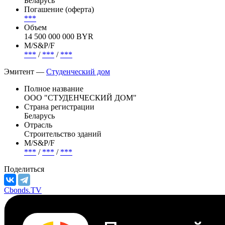
Статус
Погашена
Страна риска
Беларусь
Погашение (оферта)
***
Объем
14 500 000 000 BYR
М/S&P/F
***
/
***
/
***
Эмитент —
Студенческий дом
Полное название
ООО "СТУДЕНЧЕСКИЙ ДОМ"
Страна регистрации
Беларусь
Отрасль
Строительство зданий
М/S&P/F
***
/
***
/
***
Поделиться
Cbonds.TV