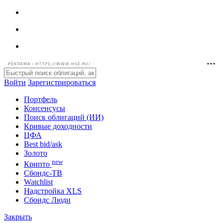
РЕКЛАМА • HTTPS://WWW.HSE.RU/
Войти
Зарегистрироваться
Портфель
Консенсусы
Поиск облигаций (ИИ)
Кривые доходности
ЦФА
Best bid/ask
Золото
new
Крипто
Сбондс-ТВ
Watchlist