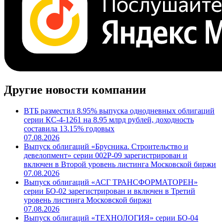
Другие новости компании
ВТБ разместил 8.95% выпуска однодневных облигаций
серии КС-4-1261 на 8.95 млрд рублей, доходность
составила 13.15% годовых
07.08.2026
Выпуск облигаций «Брусника. Строительство и
девелопмент» серии 002Р-09 зарегистрирован и
включен в Второй уровень листинга Московской биржи
07.08.2026
Выпуск облигаций «АСГ ТРАНСФОРМАТОРЕН»