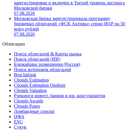
серии БО-02 зарегистрирован и включен в Третий
уровень листинга Московской биржи
07.08.2026
Выпуск облигаций «ТЕХНОЛОГИЯ» серии БО-04
зарегистрирован и включен в Третий уровень листинга
Московской биржи
07.08.2026
Московская биржа зарегистрировала программу
биржевых облигаций «ФСК Активы» серии 001Р на 50
млрд рублей
07.08.2026
Облигации
Поиск облигаций & Карты рынка
Поиск облигаций (ИИ)
Ближайшие размещения (Россия)
Поиск котировок облигаций
Best bid/ask
Cbonds Estimation
Cbonds Estimation Onshore
Cbonds Valuation
Рэнкинги инвест. банков и юр. консультантов
Cbonds Awards
Cbonds Pages