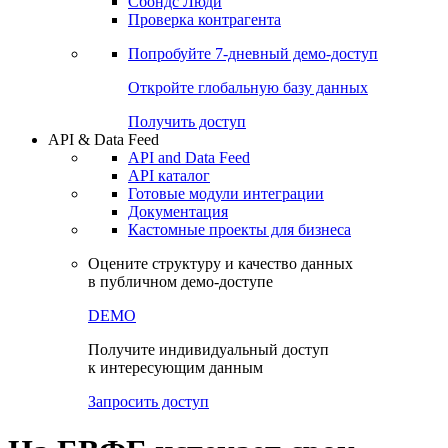
Сохраненные запросы
Виджеты акций и облигаций
Чат
Сбондс Люди
Проверка контрагента
Попробуйте
7-дневный
демо-доступ
Откройте глобальную базу данных
Получить доступ
API & Data Feed
API and Data Feed
API каталог
Готовые модули интеграции
Документация
Кастомные проекты для бизнеса
Оцените структуру и качество данных
в публичном демо-доступе
DEMO
Получите индивидуальный доступ
к интересующим данным