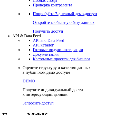
Сохраненные запросы
Виджеты акций и облигаций
Чат
Сбондс Люди
Проверка контрагента
Попробуйте
7-дневный
демо-доступ
Откройте глобальную базу данных
Получить доступ
API & Data Feed
API and Data Feed
API каталог
Готовые модули интеграции
Документация
Кастомные проекты для бизнеса
Оцените структуру и качество данных
в публичном демо-доступе
DEMO
Получите индивидуальный доступ
к интересующим данным