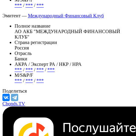
1 500 000 000 RUB
АКРА / Эксперт РА / НКР / НРА
***
/
***
/
***
/
***
М/S&P/F
***
/
***
/
***
Эмитент —
Международный Финансовый Клуб
Полное название
АО АКБ "МЕЖДУНАРОДНЫЙ ФИНАНСОВЫЙ
КЛУБ"
Страна регистрации
Россия
Отрасль
Банки
АКРА / Эксперт РА / НКР / НРА
***
/
***
/
***
/
***
М/S&P/F
***
/
***
/
***
Поделиться
Cbonds.TV