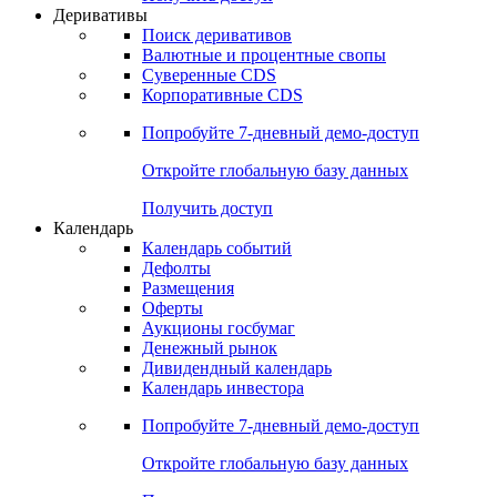
Откройте глобальную базу данных
Получить доступ
Деривативы
Поиск деривативов
Валютные и процентные свопы
Суверенные CDS
Корпоративные CDS
Попробуйте
7-дневный
демо-доступ
Откройте глобальную базу данных
Получить доступ
Календарь
Календарь событий
Дефолты
Размещения
Оферты
Аукционы госбумаг
Денежный рынок
Дивидендный календарь
Календарь инвестора