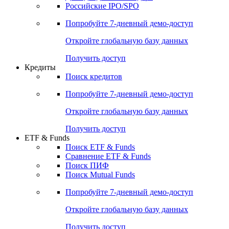
Получить доступ
Акции
Поиск акций
Дивидендный календарь
Российские IPO/SPO
Попробуйте
7-дневный
демо-доступ
Откройте глобальную базу данных
Получить доступ
Кредиты
Поиск кредитов
Попробуйте
7-дневный
демо-доступ
Откройте глобальную базу данных
Получить доступ
ETF & Funds
Поиск ETF & Funds
Сравнение ETF & Funds
Поиск ПИФ
Поиск Mutual Funds
Попробуйте
7-дневный
демо-доступ