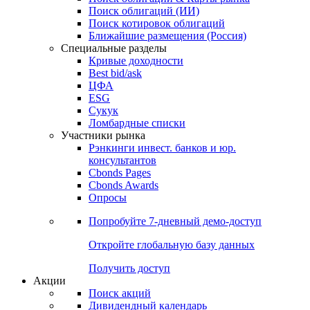
Облигации
Поиски
Поиск облигаций & Карты рынка
Поиск облигаций (ИИ)
Поиск котировок облигаций
Ближайшие размещения (Россия)
Специальные разделы
Кривые доходности
Best bid/ask
ЦФА
ESG
Сукук
Ломбардные списки
Участники рынка
Рэнкинги инвест. банков и юр.
консультантов
Cbonds Pages
Cbonds Awards
Опросы
Попробуйте
7-дневный
демо-доступ
Откройте глобальную базу данных