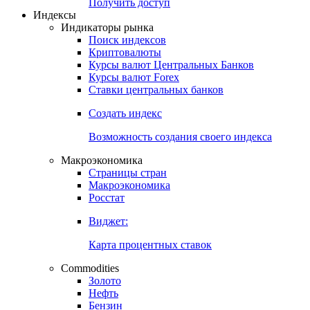
Попробуйте
7-дневный
демо-доступ
Откройте глобальную базу данных
Получить доступ
Индексы
Индикаторы рынка
Поиск индексов
Криптовалюты
Курсы валют Центральных Банков
Курсы валют Forex
Ставки центральных банков
Создать индекс
Возможность создания своего индекса
Макроэкономика
Страницы стран
Макроэкономика
Росстат
Виджет:
Карта процентных ставок