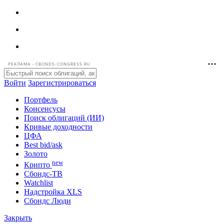
РЕКЛАМА • CBONDS-CONGRESS.RU
Войти
Зарегистрироваться
Портфель
Консенсусы
Поиск облигаций (ИИ)
Кривые доходности
ЦФА
Best bid/ask
Золото
new
Крипто
Сбондс-ТВ
Watchlist