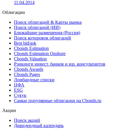
серии 01
15.04.2014
Ставка 3-4 купонов по облигациям АКБ "МФК" серии
01 определена на уровне 12,75% годовых
11.04.2014
Облигации
Поиск облигаций & Карты рынка
Поиск облигаций (ИИ)
Ближайшие размещения (Россия)
Поиск котировок облигаций
Best bid/ask
Cbonds Estimation
Cbonds Estimation Onshore
Cbonds Valuation
Рэнкинги инвест. банков и юр. консультантов
Cbonds Awards
Cbonds Pages
Ломбардные списки
ЦФА
ESG
Сукук
Самые популярные облигации на Cbonds.ru