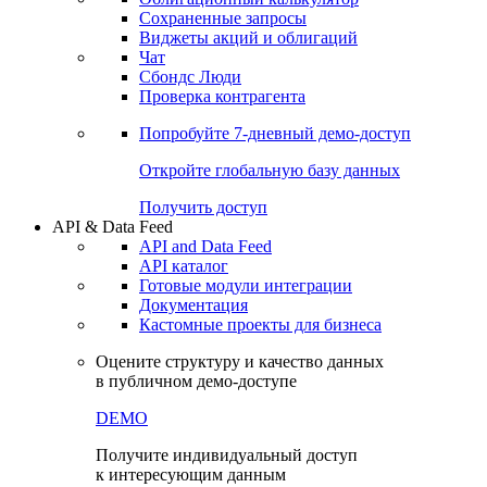
Сохраненные запросы
Виджеты акций и облигаций
Чат
Сбондс Люди
Проверка контрагента
Попробуйте
7-дневный
демо-доступ
Откройте глобальную базу данных
Получить доступ
API & Data Feed
API and Data Feed
API каталог
Готовые модули интеграции
Документация
Кастомные проекты для бизнеса
Оцените структуру и качество данных
в публичном демо-доступе
DEMO
Получите индивидуальный доступ
к интересующим данным