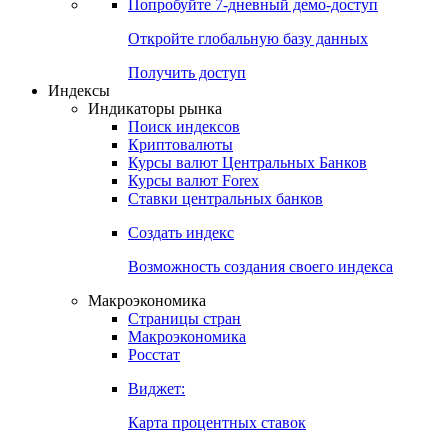
Попробуйте
7-дневный
демо-доступ
Откройте глобальную базу данных
Получить доступ
Индексы
Индикаторы рынка
Поиск индексов
Криптовалюты
Курсы валют Центральных Банков
Курсы валют Forex
Ставки центральных банков
Создать индекс
Возможность создания своего индекса
Макроэкономика
Страницы стран
Макроэкономика
Росстат
Виджет:
Карта процентных ставок