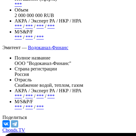
***
Объем
2 000 000 000 RUB
АКРА / Эксперт РА / НКР / НРА
***
/
***
/
***
/
***
М/S&P/F
***
/
***
/
***
Эмитент —
Водоканал-Финанс
Полное название
ООО "Водоканал-Финанс"
Страна регистрации
Россия
Отрасль
Снабжение водой, теплом, газом
АКРА / Эксперт РА / НКР / НРА
***
/
***
/
***
/
***
М/S&P/F
***
/
***
/
***
Поделиться
Cbonds.TV