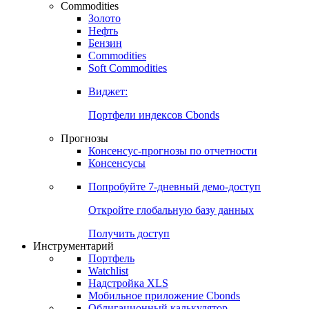
Commodities
Золото
Нефть
Бензин
Commodities
Soft Commodities
Виджет:
Портфели индексов Cbonds
Прогнозы
Консенсус-прогнозы по отчетности
Консенсусы
Попробуйте
7-дневный
демо-доступ
Откройте глобальную базу данных
Получить доступ
Инструментарий
Портфель
Watchlist
Надстройка XLS
Мобильное приложение Cbonds
Облигационный калькулятор