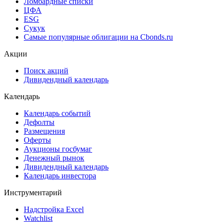
Ломбардные списки
ЦФА
ESG
Сукук
Самые популярные облигации на Cbonds.ru
Акции
Поиск акций
Дивидендный календарь
Календарь
Календарь событий
Дефолты
Размещения
Оферты
Аукционы госбумаг
Денежный рынок
Дивидендный календарь
Календарь инвестора
Инструментарий
Надстройка Excel
Watchlist