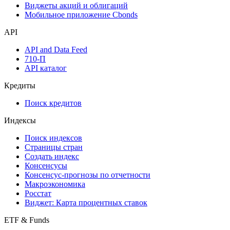
Виджеты акций и облигаций
Мобильное приложение Cbonds
API
API and Data Feed
710-П
API каталог
Кредиты
Поиск кредитов
Индексы
Поиск индексов
Страницы стран
Создать индекс
Консенсусы
Консенсус-прогнозы по отчетности
Макроэкономика
Росстат
Виджет: Карта процентных ставок
ETF & Funds