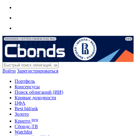
РЕКЛАМА • HTTPS://WWW.HSE.RU/
Войти
Зарегистрироваться
Портфель
Консенсусы
Поиск облигаций (ИИ)
Кривые доходности
ЦФА
Best bid/ask
Золото
new
Крипто
Сбондс-ТВ
Watchlist