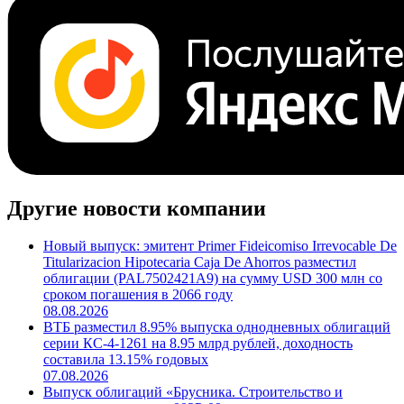
Другие новости компании
Новый выпуск: эмитент Primer Fideicomiso Irrevocable De
Titularizacion Hipotecaria Caja De Ahorros разместил
облигации (PAL7502421A9) на сумму USD 300 млн со
сроком погашения в 2066 году
08.08.2026
ВТБ разместил 8.95% выпуска однодневных облигаций
серии КС-4-1261 на 8.95 млрд рублей, доходность
составила 13.15% годовых
07.08.2026
Выпуск облигаций «Брусника. Строительство и