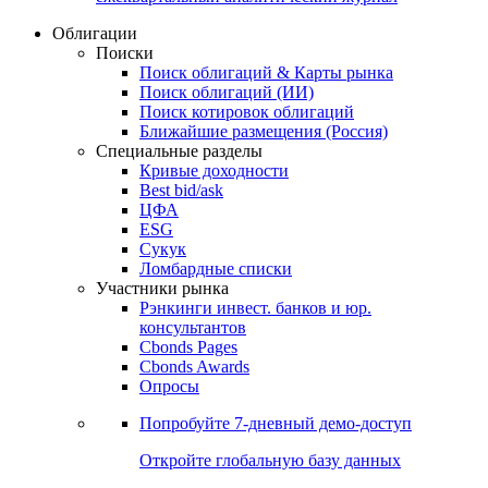
Облигации
Поиски
Поиск облигаций & Карты рынка
Поиск облигаций (ИИ)
Поиск котировок облигаций
Ближайшие размещения (Россия)
Специальные разделы
Кривые доходности
Best bid/ask
ЦФА
ESG
Сукук
Ломбардные списки
Участники рынка
Рэнкинги инвест. банков и юр.
консультантов
Cbonds Pages
Cbonds Awards
Опросы
Попробуйте
7-дневный
демо-доступ
Откройте глобальную базу данных