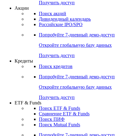
Получить доступ
Акции
Поиск акций
Дивидендный календарь
Российские IPO/SPO
Попробуйте
7-дневный
демо-доступ
Откройте глобальную базу данных
Получить доступ
Кредиты
Поиск кредитов
Попробуйте
7-дневный
демо-доступ
Откройте глобальную базу данных
Получить доступ
ETF & Funds
Поиск ETF & Funds
Сравнение ETF & Funds
Поиск ПИФ
Поиск Mutual Funds
Попробуйте
7-дневный
демо-доступ