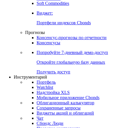
Soft Commodities
Виджет:
Портфели индексов Cbonds
Прогнозы
Консенсус-прогнозы по отчетности
Консенсусы
Попробуйте
7-дневный
демо-доступ
Откройте глобальную базу данных
Получить доступ
Инструментарий
Портфель
Watchlist
Надстройка XLS
Мобильное приложение Cbonds
Облигационный калькулятор
Сохраненные запросы
Виджеты акций и облигаций
Чат
Сбондс Люди