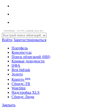
РЕКЛАМА • HTTPS://WWW.HSE.RU/
Войти
Зарегистрироваться
Портфель
Консенсусы
Поиск облигаций (ИИ)
Кривые доходности
ЦФА
Best bid/ask
Золото
new
Крипто
Сбондс-ТВ
Watchlist
Надстройка XLS
Сбондс Люди
Закрыть