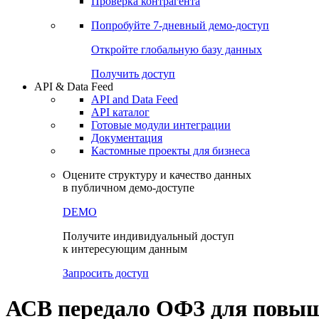
Проверка контрагента
Попробуйте
7-дневный
демо-доступ
Откройте глобальную базу данных
Получить доступ
API & Data Feed
API and Data Feed
API каталог
Готовые модули интеграции
Документация
Кастомные проекты для бизнеса
Оцените структуру и качество данных
в публичном демо-доступе
DEMO
Получите индивидуальный доступ
к интересующим данным
Запросить доступ
АСВ передало ОФЗ для повы