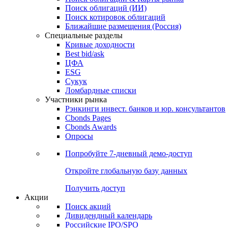
Поиск облигаций (ИИ)
Поиск котировок облигаций
Ближайшие размещения (Россия)
Специальные разделы
Кривые доходности
Best bid/ask
ЦФА
ESG
Сукук
Ломбардные списки
Участники рынка
Рэнкинги инвест. банков и юр. консультантов
Cbonds Pages
Cbonds Awards
Опросы
Попробуйте
7-дневный
демо-доступ
Откройте глобальную базу данных
Получить доступ
Акции
Поиск акций
Дивидендный календарь
Российские IPO/SPO