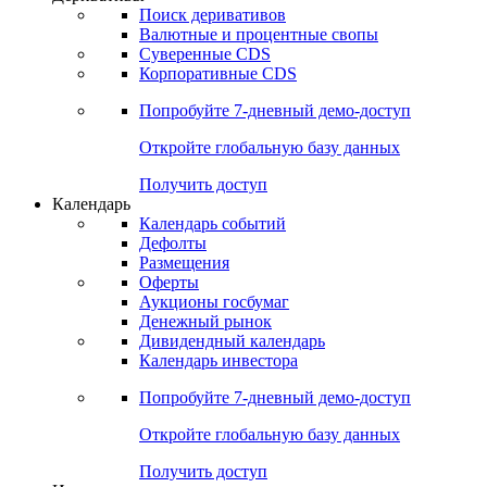
Поиск деривативов
Валютные и процентные свопы
Суверенные CDS
Корпоративные CDS
Попробуйте
7-дневный
демо-доступ
Откройте глобальную базу данных
Получить доступ
Календарь
Календарь событий
Дефолты
Размещения
Оферты
Аукционы госбумаг
Денежный рынок
Дивидендный календарь
Календарь инвестора
Попробуйте
7-дневный
демо-доступ
Откройте глобальную базу данных
Получить доступ