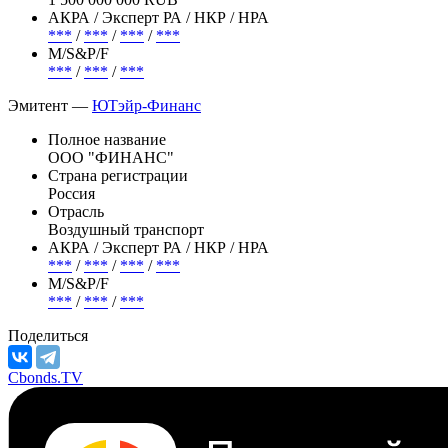
Погашение (оферта)
***
(- )
Объем
1 500 000 000 RUB
АКРА / Эксперт РА / НКР / НРА
***
/
***
/
***
/
***
М/S&P/F
***
/
***
/
***
Эмитент —
ЮТэйр-Финанс
Полное название
ООО "ФИНАНС"
Страна регистрации
Россия
Отрасль
Воздушный транспорт
АКРА / Эксперт РА / НКР / НРА
***
/
***
/
***
/
***
М/S&P/F
***
/
***
/
***
Поделиться
Cbonds.TV