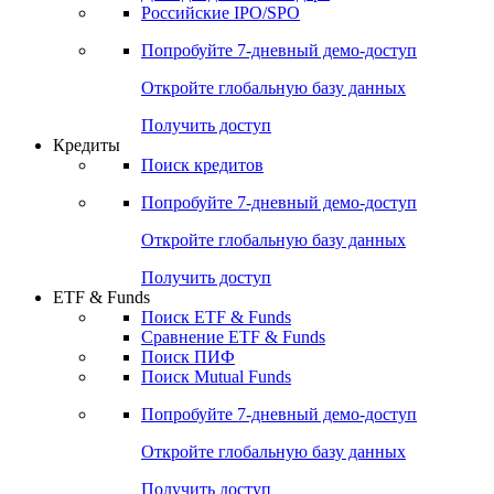
Получить доступ
Акции
Поиск акций
Дивидендный календарь
Российские IPO/SPO
Попробуйте
7-дневный
демо-доступ
Откройте глобальную базу данных
Получить доступ
Кредиты
Поиск кредитов
Попробуйте
7-дневный
демо-доступ
Откройте глобальную базу данных
Получить доступ
ETF & Funds
Поиск ETF & Funds
Сравнение ETF & Funds
Поиск ПИФ
Поиск Mutual Funds
Попробуйте
7-дневный
демо-доступ