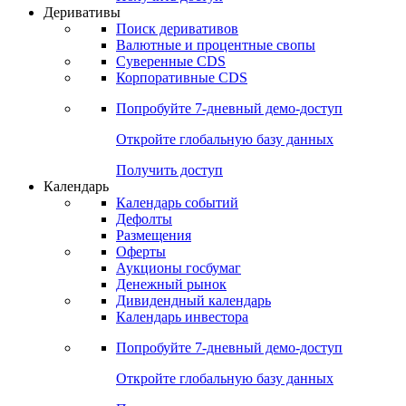
Откройте глобальную базу данных
Получить доступ
Деривативы
Поиск деривативов
Валютные и процентные свопы
Суверенные CDS
Корпоративные CDS
Попробуйте
7-дневный
демо-доступ
Откройте глобальную базу данных
Получить доступ
Календарь
Календарь событий
Дефолты
Размещения
Оферты
Аукционы госбумаг
Денежный рынок
Дивидендный календарь
Календарь инвестора