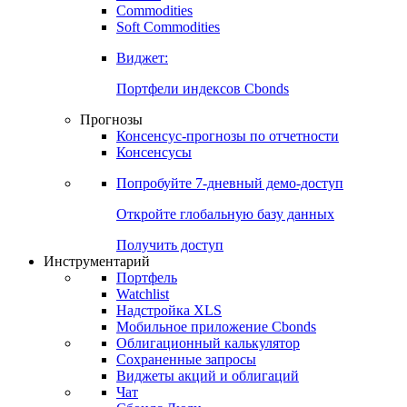
Commodities
Золото
Нефть
Бензин
Commodities
Soft Commodities
Виджет:
Портфели индексов Cbonds
Прогнозы
Консенсус-прогнозы по отчетности
Консенсусы
Попробуйте
7-дневный
демо-доступ
Откройте глобальную базу данных
Получить доступ
Инструментарий
Портфель
Watchlist
Надстройка XLS
Мобильное приложение Cbonds
Облигационный калькулятор