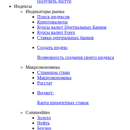
Попробуйте
7-дневный
демо-доступ
Откройте глобальную базу данных
Получить доступ
Индексы
Индикаторы рынка
Поиск индексов
Криптовалюты
Курсы валют Центральных Банков
Курсы валют Forex
Ставки центральных банков
Создать индекс
Возможность создания своего индекса
Макроэкономика
Страницы стран
Макроэкономика
Росстат
Виджет:
Карта процентных ставок