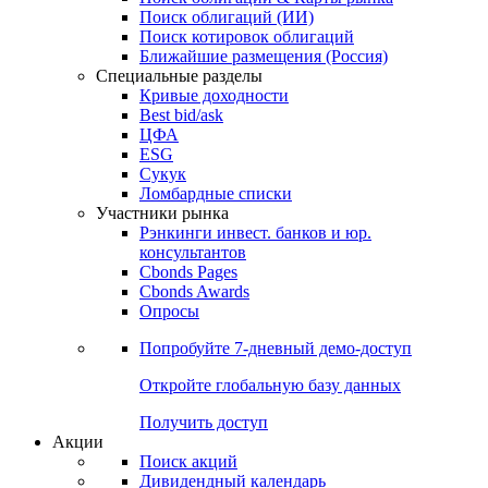
Облигации
Поиски
Поиск облигаций & Карты рынка
Поиск облигаций (ИИ)
Поиск котировок облигаций
Ближайшие размещения (Россия)
Специальные разделы
Кривые доходности
Best bid/ask
ЦФА
ESG
Сукук
Ломбардные списки
Участники рынка
Рэнкинги инвест. банков и юр.
консультантов
Cbonds Pages
Cbonds Awards
Опросы
Попробуйте
7-дневный
демо-доступ
Откройте глобальную базу данных