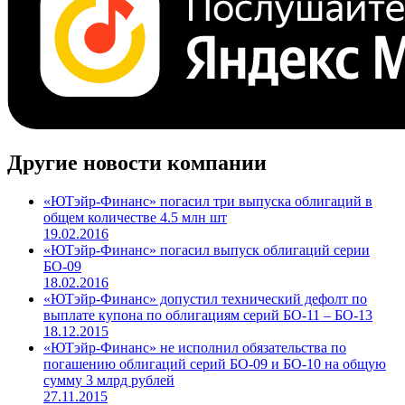
Другие новости компании
«ЮТэйр-Финанс» погасил три выпуска облигаций в
общем количестве 4.5 млн шт
19.02.2016
«ЮТэйр-Финанс» погасил выпуск облигаций серии
БО-09
18.02.2016
«ЮТэйр-Финанс» допустил технический дефолт по
выплате купона по облигациям серий БО-11 – БО-13
18.12.2015