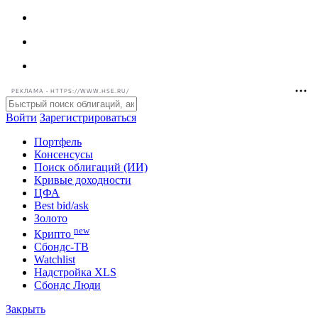
РЕКЛАМА • HTTPS://WWW.HSE.RU/
Войти
Зарегистрироваться
Портфель
Консенсусы
Поиск облигаций (ИИ)
Кривые доходности
ЦФА
Best bid/ask
Золото
new
Крипто
Сбондс-ТВ
Watchlist