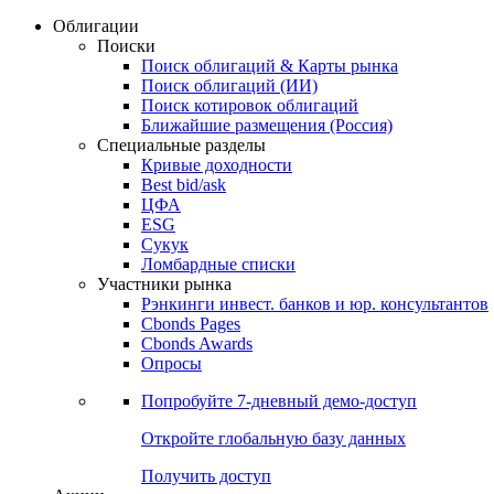
Облигации
Поиски
Поиск облигаций & Карты рынка
Поиск облигаций (ИИ)
Поиск котировок облигаций
Ближайшие размещения (Россия)
Специальные разделы
Кривые доходности
Best bid/ask
ЦФА
ESG
Сукук
Ломбардные списки
Участники рынка
Рэнкинги инвест. банков и юр. консультантов
Cbonds Pages
Cbonds Awards
Опросы
Попробуйте
7-дневный
демо-доступ
Откройте глобальную базу данных
Получить доступ