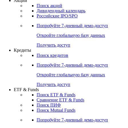
Акции
Поиск акций
Дивидендный календарь
Российские IPO/SPO
Попробуйте
7-дневный
демо-доступ
Откройте глобальную базу данных
Получить доступ
Кредиты
Поиск кредитов
Попробуйте
7-дневный
демо-доступ
Откройте глобальную базу данных
Получить доступ
ETF & Funds
Поиск ETF & Funds
Сравнение ETF & Funds
Поиск ПИФ
Поиск Mutual Funds
Попробуйте
7-дневный
демо-доступ