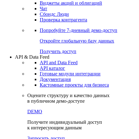
Виджеты акций и облигаций
Чат
Сбондс Люди
Проверка контрагента
Попробуйте
7-дневный
демо-доступ
Откройте глобальную базу данных
Получить доступ
API & Data Feed
API and Data Feed
API каталог
Готовые модули интеграции
Документация
Кастомные проекты для бизнеса
Оцените структуру и качество данных
в публичном демо-доступе
DEMO
Получите индивидуальный доступ
к интересующим данным
Запросить доступ