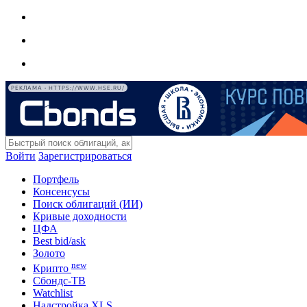
РЕКЛАМА • HTTPS://WWW.HSE.RU/
Войти
Зарегистрироваться
Портфель
Консенсусы
Поиск облигаций (ИИ)
Кривые доходности
ЦФА
Best bid/ask
Золото
new
Крипто
Сбондс-ТВ
Watchlist
Надстройка XLS