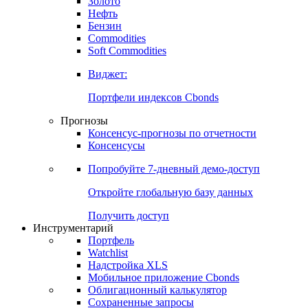
Золото
Нефть
Бензин
Commodities
Soft Commodities
Виджет:
Портфели индексов Cbonds
Прогнозы
Консенсус-прогнозы по отчетности
Консенсусы
Попробуйте
7-дневный
демо-доступ
Откройте глобальную базу данных
Получить доступ
Инструментарий
Портфель
Watchlist
Надстройка XLS
Мобильное приложение Cbonds
Облигационный калькулятор
Сохраненные запросы