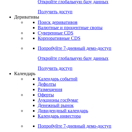
Откройте глобальную базу данных
Получить доступ
Деривативы
Поиск деривативов
Валютные и процентные свопы
Суверенные CDS
Корпоративные CDS
Попробуйте
7-дневный
демо-доступ
Откройте глобальную базу данных
Получить доступ
Календарь
Календарь событий
Дефолты
Размещения
Оферты
Аукционы госбумаг
Денежный рынок
Дивидендный календарь
Календарь инвестора
Попробуйте
7-дневный
демо-доступ