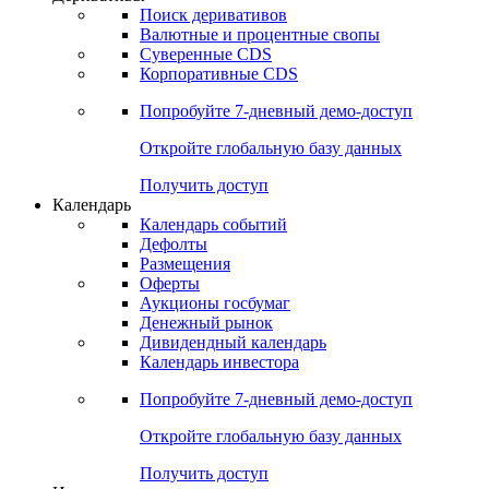
Поиск деривативов
Валютные и процентные свопы
Суверенные CDS
Корпоративные CDS
Попробуйте
7-дневный
демо-доступ
Откройте глобальную базу данных
Получить доступ
Календарь
Календарь событий
Дефолты
Размещения
Оферты
Аукционы госбумаг
Денежный рынок
Дивидендный календарь
Календарь инвестора
Попробуйте
7-дневный
демо-доступ
Откройте глобальную базу данных
Получить доступ