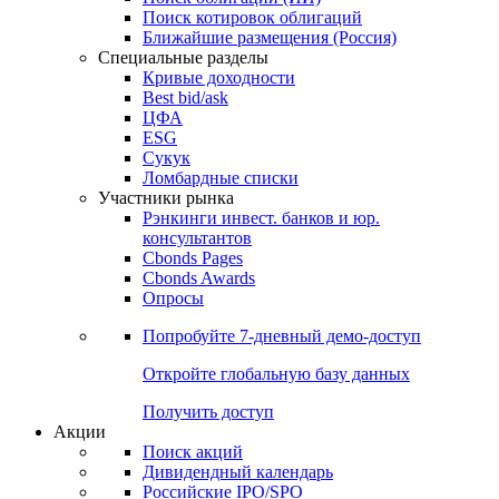
Поиск котировок облигаций
Ближайшие размещения (Россия)
Специальные разделы
Кривые доходности
Best bid/ask
ЦФА
ESG
Сукук
Ломбардные списки
Участники рынка
Рэнкинги инвест. банков и юр.
консультантов
Cbonds Pages
Cbonds Awards
Опросы
Попробуйте
7-дневный
демо-доступ
Откройте глобальную базу данных
Получить доступ
Акции
Поиск акций
Дивидендный календарь
Российские IPO/SPO