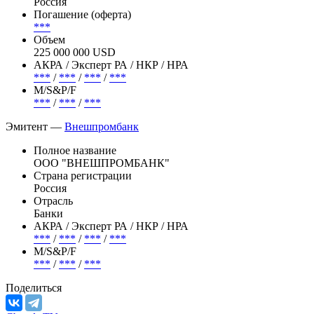
Россия
Погашение (оферта)
***
Объем
225 000 000 USD
АКРА / Эксперт РА / НКР / НРА
***
/
***
/
***
/
***
М/S&P/F
***
/
***
/
***
Эмитент —
Внешпромбанк
Полное название
ООО "ВНЕШПРОМБАНК"
Страна регистрации
Россия
Отрасль
Банки
АКРА / Эксперт РА / НКР / НРА
***
/
***
/
***
/
***
М/S&P/F
***
/
***
/
***
Поделиться