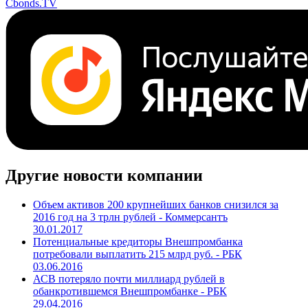
Cbonds.TV
Другие новости компании
Объем активов 200 крупнейших банков снизился за
2016 год на 3 трлн рублей - Коммерсантъ
30.01.2017
Потенциальные кредиторы Внешпромбанка
потребовали выплатить 215 млрд руб. - РБК
03.06.2016
АСВ потеряло почти миллиард рублей в
обанкротившемся Внешпромбанке - РБК
29.04.2016