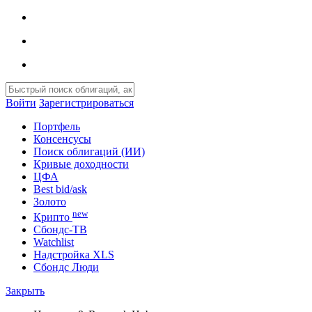
Войти
Зарегистрироваться
Портфель
Консенсусы
Поиск облигаций (ИИ)
Кривые доходности
ЦФА
Best bid/ask
Золото
new
Крипто
Сбондс-ТВ
Watchlist
Надстройка XLS
Сбондс Люди
Закрыть