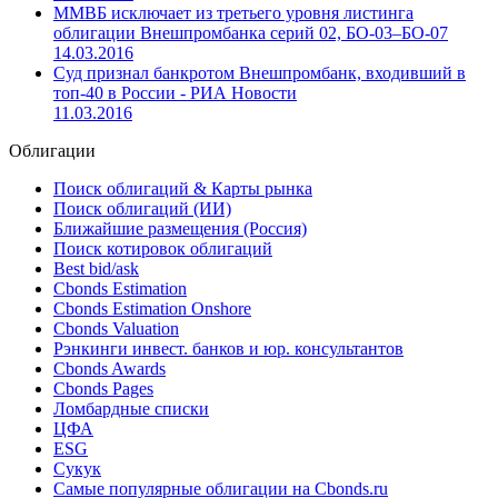
ММВБ исключает из третьего уровня листинга
облигации Внешпромбанка серий 02, БО-03–БО-07
14.03.2016
Суд признал банкротом Внешпромбанк, входивший в
топ-40 в России - РИА Новости
11.03.2016
Облигации
Поиск облигаций & Карты рынка
Поиск облигаций (ИИ)
Ближайшие размещения (Россия)
Поиск котировок облигаций
Best bid/ask
Cbonds Estimation
Cbonds Estimation Onshore
Cbonds Valuation
Рэнкинги инвест. банков и юр. консультантов
Cbonds Awards
Cbonds Pages
Ломбардные списки
ЦФА
ESG
Сукук
Самые популярные облигации на Cbonds.ru