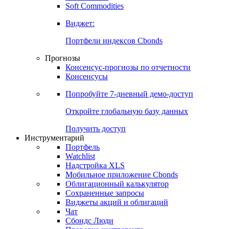
Soft Commodities
Виджет:
Портфели индексов Cbonds
Прогнозы
Консенсус-прогнозы по отчетности
Консенсусы
Попробуйте
7-дневный
демо-доступ
Откройте глобальную базу данных
Получить доступ
Инструментарий
Портфель
Watchlist
Надстройка XLS
Мобильное приложение Cbonds
Облигационный калькулятор
Сохраненные запросы
Виджеты акций и облигаций
Чат
Сбондс Люди